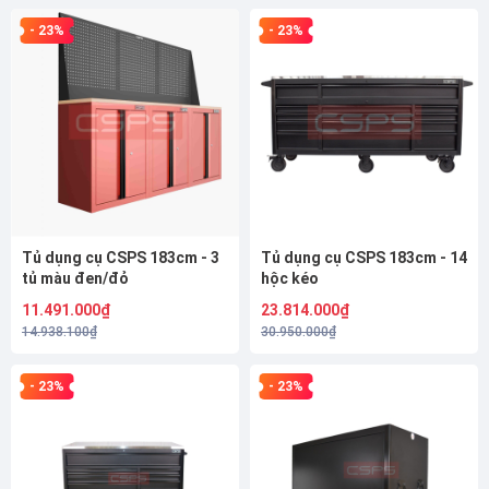
- 23%
- 23%
Tủ dụng cụ CSPS 183cm - 3
Tủ dụng cụ CSPS 183cm - 14
Không hiện lại thông báo nữa
tủ màu đen/đỏ
hộc kéo
11.491.000₫
23.814.000₫
14.938.100₫
30.950.000₫
- 23%
- 23%