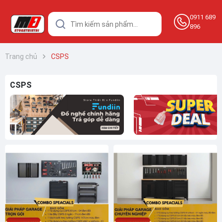
0911 689
896
Trang chủ
CSPS
CSPS