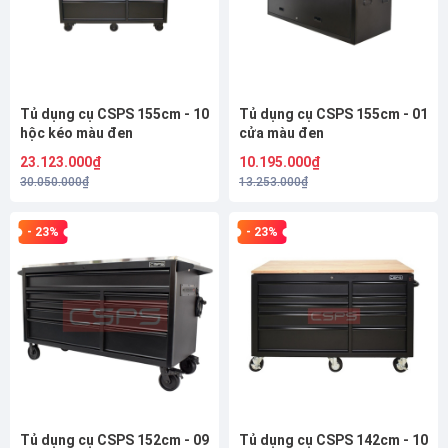
Tủ dụng cụ CSPS 155cm - 10
Tủ dụng cụ CSPS 155cm - 01
hộc kéo màu đen
cửa màu đen
23.123.000₫
10.195.000₫
30.050.000₫
13.253.000₫
- 23%
- 23%
Tủ dụng cụ CSPS 152cm - 09
Tủ dụng cụ CSPS 142cm - 10