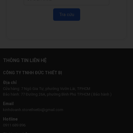
Tra cứu
THÔNG TIN LIÊN HỆ
CÔNG TY TNHH ĐỨC THIẾT BỊ
Địa chỉ
Cửa hàng: 7 Ngô Gia Tự, phường Vườn Lài, TP.HCM
Bảo hành: 77 Đường 26A, phường Bình Phú TP.HCM ( Bảo hành )
Email
kinhdoanh.storethietbi@gmail.com
Hotline
0911 689 896