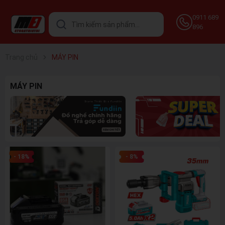
0911 689
896
Trang chủ
MÁY PIN
MÁY PIN
- 18%
- 8%