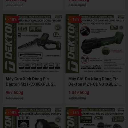
4.0Ah Và Sạc
Lithium Hệ M21 Chính Hãng
3.920.000₫
2.030.000₫
- 18%
- 18%
Máy Cưa Xích Dùng Pin
Máy Cắt Đa Năng Dùng Pin
Dekton M21-CX08XPLUS
Dekton M21-CDN01XBL 21V
21V Brushless Lam 8 Inch
Brushless Điều Chỉnh 6 Cấp
967.600₫
1.049.600₫
20cm Bơm Dầu Tự Động
Tốc Độ Máy Cắt Rung Đa
1.180.000₫
1.280.000₫
Cưa Cành Cưa Gỗ
Năng
- 18%
- 18%