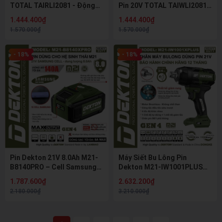
TOTAL TAIRLI2081 - Động
Pin 20V TOTAL TAIWLI2081 -
Cơ Không Chổi Than, Lực
Động Cơ Không Chổi Than,
1.444.400₫
1.444.400₫
Siết 80Nm
Lực Siết 80Nm (Chưa Pin &
1.570.000₫
1.570.000₫
Sạc)
- 18%
- 18%
Pin Dekton 21V 8.0Ah M21-
Máy Siết Bu Lông Pin
B8140PRO – Cell Samsung
Dekton M21-IW1001PLUS
Cao Cấp, Dòng Xả 140A Siêu
(Gen 4) – Đầu 3/4 Inch, Lực
1.787.600₫
2.632.200₫
Mạnh
Siết 1000N.m
2.180.000₫
3.210.000₫