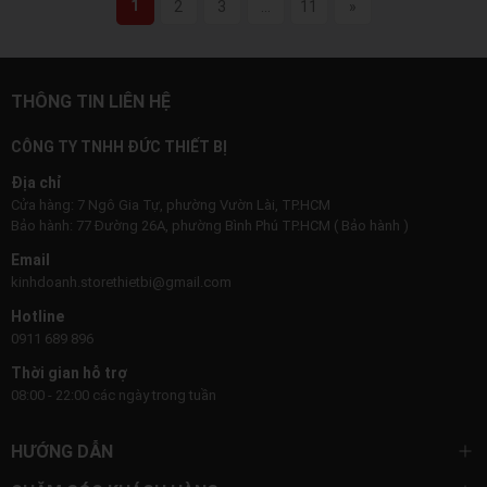
1
2
3
...
11
»
THÔNG TIN LIÊN HỆ
CÔNG TY TNHH ĐỨC THIẾT BỊ
Địa chỉ
Cửa hàng: 7 Ngô Gia Tự, phường Vườn Lài, TP.HCM
Bảo hành: 77 Đường 26A, phường Bình Phú TP.HCM ( Bảo hành )
Email
kinhdoanh.storethietbi@gmail.com
Hotline
0911 689 896
Thời gian hỗ trợ
08:00 - 22:00 các ngày trong tuần
HƯỚNG DẪN