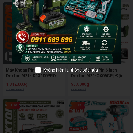
- 18%
- 18%
Không hiện lại thông báo nữa
Máy Khoan Pin 13mm
Máy Cưa Xích Pin 6 Inch
Dekton M21-ID13100PRO |
Dekton M21-CX06CP | Động
Gen 4 Pro - Lực Kéo 100N.m
Cơ Không Chổi Than
1.312.000₫
533.000₫
- Chống Vặn Cổ Tay
(Brushless) - Chính Hãng
1.600.000₫
650.000₫
(Kickback Control)
- 18%
- 8%