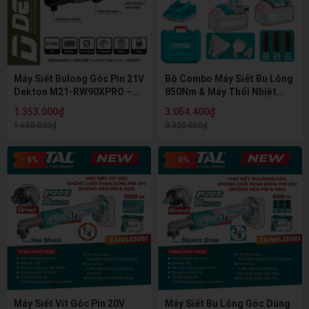
Máy Siết Bulong Góc Pin 21V
Bộ Combo Máy Siết Bu Lông
Dekton M21-RW90XPRO –
850Nm & Máy Thổi Nhiệt
Lực Siết 90Nm, Động Cơ
20V Total TOSLI240489
1.353.000₫
3.054.400₫
Không Chổi Than
(Kèm 2 Pin 4.0Ah & 1 Sạc)
1.650.000₫
3.320.000₫
(Brushless)
- 8%
- 8%
Máy Siết Vít Góc Pin 20V
Máy Siết Bu Lông Góc Dùng