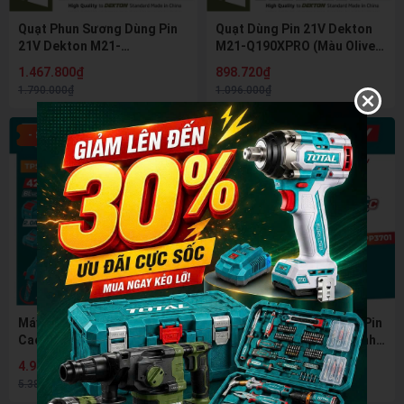
Quạt Phun Sương Dùng Pin
Quạt Dùng Pin 21V Dekton
21V Dekton M21-
M21-Q190XPRO (Màu Olive)
QPS190XPRO (Màu Olive) –
– Xoay 360 Độ, Chống Nước
1.467.800₫
898.720₫
Kháng Nước IPX4, Chân Pin
IPX4, Hàng Chính Hãng
1.790.000₫
1.096.000₫
Phổ Thông M21
- 8%
- 9%
Máy Cưa Xích Cắt Cành Trên
Máy Phun Cầm Tay Dùng Pin
Cao Dùng Pin 42V TOTAL
4V TOTAL TSPP3701 - Bình
TPSLI42281 - Động Cơ
1L, Sạc Type-C, Pin Bền 90
4.949.600₫
463.000₫
Không Chổi Than
Phút
5.380.000₫
510.000₫
(Brushless), Lam 8 inch