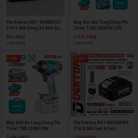
Pin Dekton M21-B4085DGT
Máy Đục Bê Tông Dùng Pin
21V 4.0Ah Dòng Xả 85A Sạc
Total TDBLI203582 20V
Nhanh 8A Pin Lithium Hệ
Brushless SDS Hex 16J Kèm
836.400₫
2.815.200₫
M21 Chính Hãng
2 Pin 5.0Ah Và Sạc
1.020.000₫
3.060.000₫
- 8%
- 18%
Máy Siết Bu Lông Dùng Pin
Pin Dekton M21-B8150PRO
Total TIWLI2065 20V
21V 8.0Ah Gen 4 Cell
Brushless 650Nm Kèm 2 Pin
Tabless Dòng Xả 150A Pin
3.606.400₫
1.664.600₫