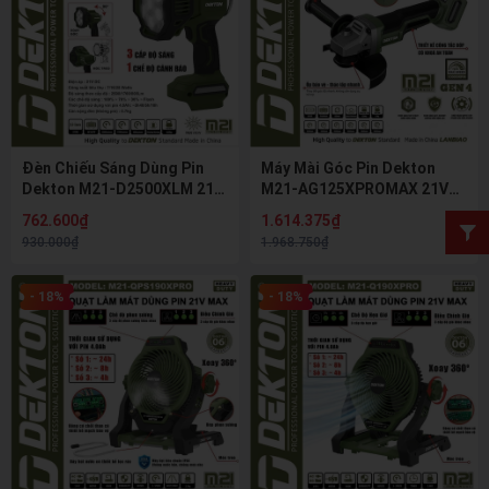
Đèn Chiếu Sáng Dùng Pin
Máy Mài Góc Pin Dekton
Dekton M21-D2500XLM 21V
M21-AG125XPROMAX 21V
2500 Lumens 3 Cấp Độ Sáng
125mm Không Chổi Than,
762.600₫
1.614.375₫
Đèn LED Cầm Tay Công
Chỉnh 6 Tốc Độ, Cốt M14
930.000₫
1.968.750₫
Trình
- 18%
- 18%