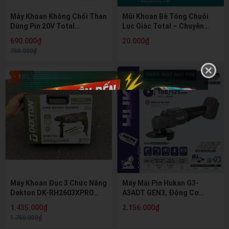
Máy Khoan Không Chổi Than
Mũi Khoan Bê Tông Chuôi
Dùng Pin 20V Total
Lục Giác Total – Chuyên
TDLI205581 - Lực Siết
Dụng Cho Máy Pin (4mm,
690.000₫
20.000₫
55Nm, Đầu Kẹp Kim Loại
5mm, 6mm, 8mm, 10mm)
750.000₫
13mm
- 18%
Máy Khoan Đục 3 Chức Năng
Máy Mài Pin Hukan G3-
Dekton DK-RH2603XPRO
A3ADT GEN3, Động Cơ
(1050W) – Phiên Bản Màu
Không Chổi Than, Công
1.435.000₫
2.156.000₫
Olive Mới
Nghệ ADT, Chân Pin Phổ
1.750.000₫
Thông