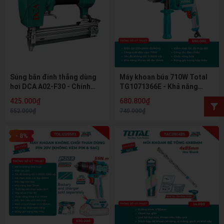
Súng bắn đinh thẳng dùng
Máy khoan búa 710W Total
hơi DCA A02-F30 - Chính
TG1071366E - Khả năng
hãng
khoan 13mm, tốc độ vô cấp
425.000₫
680.800₫
552.000₫
740.000₫
- 8%