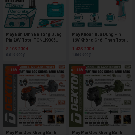
Máy Bắn Đinh Bê Tông Dùng
Máy Khoan Búa Dùng Pin
Pin 20V Total TCNLI9005
16V Không Chổi Than Total
Không Chổi Than (Max
TIDLI166062 (66N.m)
8.105.200₫
1.435.200₫
40mm)
8.810.000₫
1.560.000₫
- 18%
- 18%
Máy Mài Góc Không Bánh
Máy Mài Góc Không Bánh