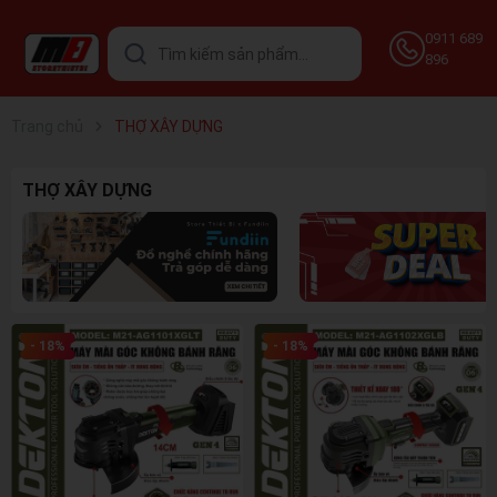
0911 689
896
Trang chủ
THỢ XÂY DỰNG
THỢ XÂY DỰNG
- 18%
- 18%