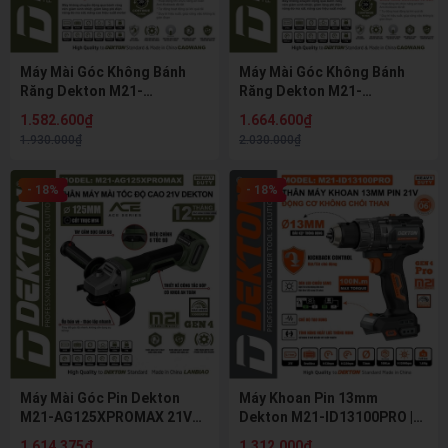
Máy Mài Góc Không Bánh
Máy Mài Góc Không Bánh
Răng Dekton M21-
Răng Dekton M21-
AG1101XGLT 21V Brushless
AG1102XGLB 21V Brushless
1.582.600₫
1.664.600₫
Gen 4 Đầu Dài 14cm Điều
Gen 4 Điều Chỉnh 5 Tốc Độ
1.930.000₫
2.030.000₫
Chỉnh 5 Tốc Độ
100mm
- 18%
- 18%
Máy Mài Góc Pin Dekton
Máy Khoan Pin 13mm
M21-AG125XPROMAX 21V
Dekton M21-ID13100PRO |
125mm Không Chổi Than,
Gen 4 Pro - Lực Kéo 100N.m
1.614.375₫
1.312.000₫