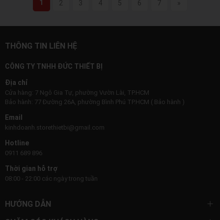
1
2
3
4
5
6
7
»
THÔNG TIN LIÊN HỆ
CÔNG TY TNHH ĐỨC THIẾT BỊ
Địa chỉ
Cửa hàng: 7 Ngô Gia Tự, phường Vườn Lài, TP.HCM
Bảo hành: 77 Đường 26A, phường Bình Phú TP.HCM ( Bảo hành )
Email
kinhdoanh.storethietbi@gmail.com
Hotline
0911 689 896
Thời gian hỗ trợ
08:00 - 22:00 các ngày trong tuần
HƯỚNG DẪN