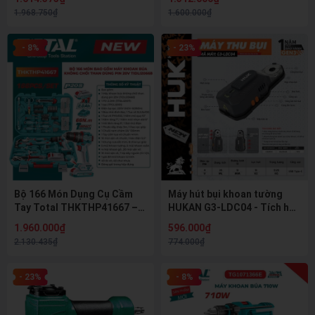
Chỉnh 6 Tốc Độ, Cốt M14
- Chống Vặn Cổ Tay
1.968.750₫
1.600.000₫
(Kickback Control)
- 8%
- 23%
Bộ 166 Món Dụng Cụ Cầm
Máy hút bụi khoan tường
Tay Total THKTHP41667 –
HUKAN G3-LDC04 - Tích hợp
Kèm Máy Khoan Búa 20V
đèn Laser và Thước thủy
1.960.000₫
596.000₫
Không Chổi Than
cân bằng
2.130.435₫
774.000₫
- 23%
- 8%