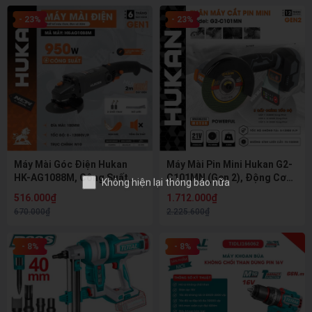
- 23%
- 23%
Không hiện lại thông báo nữa
Máy Mài Góc Điện Hukan
Máy Mài Pin Mini Hukan G2-
HK-AG1088M, Công Suất
C101MN (Gen 2), Động Cơ
950W, 7 Cấp Điều Chỉnh Tốc
Không Chổi Than, 3 Cấp Tốc
516.000₫
1.712.000₫
Độ, Dây Điện 2m
Độ 12000V/P
670.000₫
2.225.600₫
- 8%
- 8%