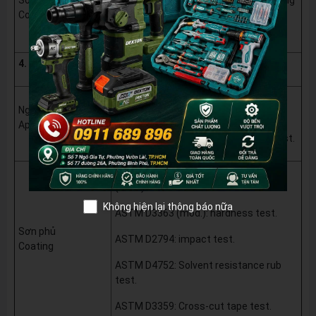
Coating
technology.
Độ bền lớp phủ: 10 năm / 10 years.
4. TIÊU CHUẨN / STANDARDS
16 CFR 1500.48/1500.49 (Scope
Ngoại quan
widened): sharp point test.
Appearance
16 CFR 1303: lead-containing paint test.
ASTM B117 (mod.) & ASTM D610
(mod.): corrosion test.
Không hiện lại thông báo nữa
ASTM D3363 (mod.): hardness test.
Sơn phủ
ASTM D2794: impact test.
Coating
ASTM D4752: Solvent resistance rub
test.
ASTM D3359: Cross-cut tape test.