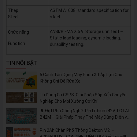
Thép
ASTM A1008: standard specification for
Steel
steel.
ANSI/BIFMA X 5.9: Storage unit test –
Chức năng
Static load loading; dynamic loading;
Function
durability testing.
TIN NỔI BẬT
5 Cách Tận Dụng Máy Phun Xịt Áp Lực Cao
Không Chỉ Để Rửa Xe
Tủ Dụng Cụ CSPS: Giải Pháp Sắp Xếp Chuyên
Nghiệp Cho Mọi Xưởng Cơ Khí
🔋 Đột Phá Công Nghệ: Pin Lithium 42V TOTAL
B42M – Giải Pháp Thay Thế Máy Dùng Điện và
Nhiên Liệu
Pin 2Ah Chân Phổ Thông Dekton M21-
B2065PLUS - GỌN NHẸ, TIỆN LỢI đã về hàng!!!