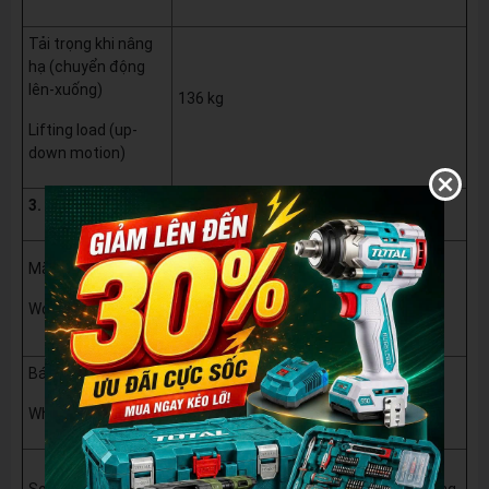
Tải trọng khi nâng
hạ (chuyển động
lên-xuống)
136 kg
Lifting load (up-
down motion)
3. KHÁC / OTHERS
Loại gỗ/ Kind of wood: Natural rubber
Mặt bàn
wood.
Wood top
Độ dày/ Thickness: 2.5cm.
Bánh xe
04 bánh xoay (có khóa).
04 swivel casters (with brakes).
Wheels
Màu / Colour: trắng / white.
Sơn phủ
Kỹ thuật sơn tĩnh điện / Powder coating