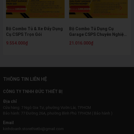
Bộ Combo Tủ & Xe Đẩy Dụng
Bộ Combo Tủ Dụng Cụ
Cụ CSPS Trọn Gói
Garage CSPS Chuyên Nghiệp
Tiết Kiệm
9.554.000₫
21.016.000₫
THÔNG TIN LIÊN HỆ
CÔNG TY TNHH ĐỨC THIẾT BỊ
Địa chỉ
Cửa hàng: 7 Ngô Gia Tự, phường Vườn Lài, TP.HCM
Bảo hành: 77 Đường 26A, phường Bình Phú TP.HCM ( Bảo hành )
Email
kinhdoanh.storethietbi@gmail.com