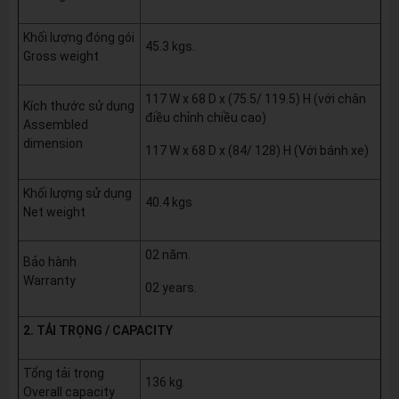
Khối lượng đóng gói
45.3 kgs.
Gross weight
117 W x 68 D x (75.5/ 119.5) H (với chân
Kích thước sử dụng
điều chỉnh chiều cao)
Assembled
dimension
117 W x 68 D x (84/ 128) H (Với bánh xe)
Khối lượng sử dụng
40.4 kgs
Net weight
02 năm.
Bảo hành
Warranty
02 years.
2. TẢI TRỌNG / CAPACITY
Tổng tải trọng
136 kg.
Overall capacity