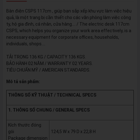
Bàn điện CSPS 117cm , giúp bạn sắp xếp khu vực làm việc hiệu
quả, là một trang bị cần thiết cho các văn phòng làm việc công
ty, hộ gia đình, cá nhân, cửa hàng…. / The electric desk 117cm
CSPS, which helps you organize your work area effectively, is a
necessary equipment for corporate offices, households,
individuals, shops....
TẢI TRỌNG 136 KG / CAPACITY 136 KGS.
BẢO HÀNH 02 NĂM / WARRANTY 02 YEARS.
TIÊU CHUẨN MỸ / AMERICAN STANDARDS.
Mô tả sản phẩm:
THÔNG SỐ KỸ THUẬT / TECHNICAL SPECS
1. THÔNG SỐ CHUNG / GENERAL SPECS
Kích thước đóng
gói
124,5 W x 79 D x 22,8 H
Package dimension