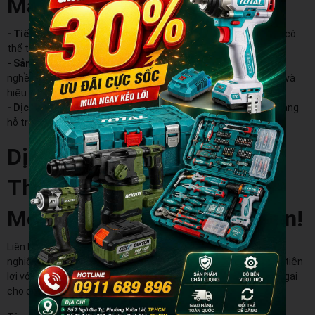
Mang Lại
- Tiết Kiệm Tài Chính:
Với dịch vụ trả góp của Fundiin, anh em có
thể thanh toán dễ dàng và tiết kiệm tài chính hơn.
- Sản Phẩm Chất Lượng:
Chúng mình cam kết chỉ cung cấp đồ
nghề chính hãng, giúp công việc của anh em thêm chất lượng và
hiệu suất.
- Dịch Vụ Tận Tâm:
Đội ngũ tư vấn của chúng mình luôn sẵn sàng
hỗ trợ anh em trong việc chọn lựa sản phẩm phù hợp.
Dịch Vụ Trả Góp Tại Store
Thiết Bị - Chinh Phục Ước
Mơ Đến Gần Hơn với Fundiin!
Liên hệ với Store Thiết Bị ngay để biết thêm thông tin và trải
nghiệm việc sở hữu đồ nghề chính hãng một cách dễ dàng và tiện
lợi với dịch vụ trả góp của Fundiin. Không để tài chính làm trở ngại
cho đam mê của anh em!