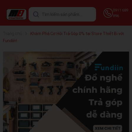
0911 689
896
Trang chủ
Khám Phá Cơ Hội Trả Góp 0% tại Store Thiết Bị với
Fundiin!