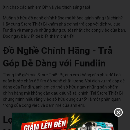
Xin chào các anh em DIY và yêu thích sáng tạo!
Muốn sở hữu đồ nghề chính hãng mà không gánh nặng tài chính?
Hãy cùng Store Thiết Bị khám phá cơ hội trả góp với dịch vụ của
Fundiin và mang về những dụng cụ tốt nhất cho công việc của bạn.
Đọc ngay bài viết để biết thêm chi tiết!
Đồ Nghề Chính Hãng - Trả
Góp Dễ Dàng với Fundiin
Trong thế giới của Store Thiết Bị, anh em không cần phải đặt cả
ngàn bước chân để tìm đồ nghề chất lượng. Với dịch vụ trả góp dễ
dàng của Fundiin, anh em có thể sở hữu ngay những sản phẩm
chính hãng mà không cần đau đầu về tài chính. Tại Store Thiết Bị,
chúng mình hiểu rằng việc sở hữu dụng cụ tốt là một phần quan
trọng của công việc và đam mê của anh em.
Lợi Ích Mà Store Thiết Bị