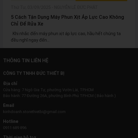
Thứ Tư, 03/09/2025
-
NGUYỄN LÊ ĐỨC PHÁT
Thứ 
5 Cách Tận Dụng Máy Phun Xịt Áp Lực Cao Không
Tủ D
Chỉ Để Rửa Xe
Nghi
Khi nhắc đến máy phun xịt áp lực cao, hầu hết chúng ta
Bạn đ
đều nghĩ ngay đến...
một c
THÔNG TIN LIÊN HỆ
CÔNG TY TNHH ĐỨC THIẾT BỊ
Địa chỉ
Cửa hàng: 7 Ngô Gia Tự, phường Vườn Lài, TP.HCM
Bảo hành: 77 Đường 26A, phường Bình Phú TP.HCM ( Bảo hành )
Email
kinhdoanh.storethietbi@gmail.com
Hotline
0911 689 896
Thời gian hỗ trợ