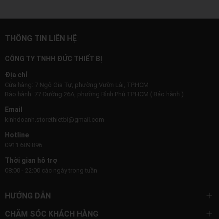
THÔNG TIN LIÊN HỆ
CÔNG TY TNHH ĐỨC THIẾT BỊ
Địa chỉ
Cửa hàng: 7 Ngô Gia Tự, phường Vườn Lài, TP.HCM
Bảo hành: 77 Đường 26A, phường Bình Phú TP.HCM ( Bảo hành )
Email
kinhdoanh.storethietbi@gmail.com
Hotline
0911 689 896
Thời gian hỗ trợ
08:00 - 22:00 các ngày trong tuần
HƯỚNG DẪN
CHĂM SÓC KHÁCH HÀNG