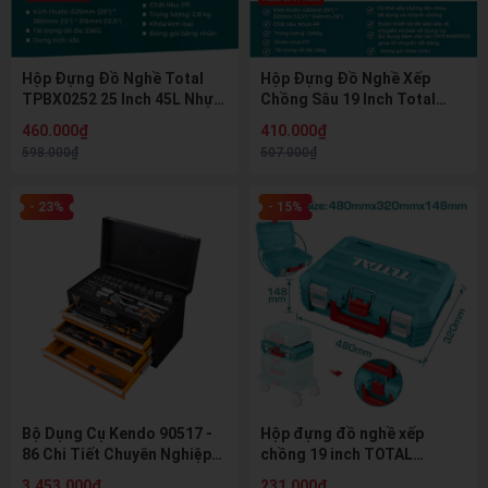
Hộp Đựng Đồ Nghề Total
Hộp Đựng Đồ Nghề Xếp
TPBX0252 25 Inch 45L Nhựa
Chồng Sâu 19 Inch Total
PP Khóa Kim Loại Tải Trọng
TPBXS103 (Stackable Tool
460.000₫
410.000₫
25Kg
Box)
598.000₫
507.000₫
- 23%
- 15%
Bộ Dụng Cụ Kendo 90517 -
Hộp đựng đồ nghề xếp
86 Chi Tiết Chuyên Nghiệp
chồng 19 inch TOTAL
(Thùng 4 Khay)
TPBXS102 - Tải trọng 15Kg,
3.453.000₫
231.000₫