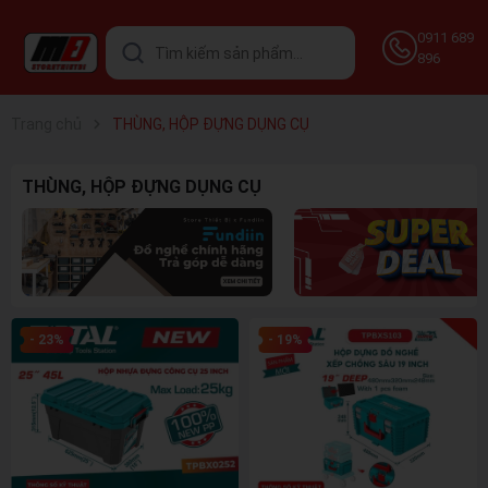
0911 689
896
Trang chủ
THÙNG, HỘP ĐỰNG DỤNG CỤ
THÙNG, HỘP ĐỰNG DỤNG CỤ
- 23%
- 19%