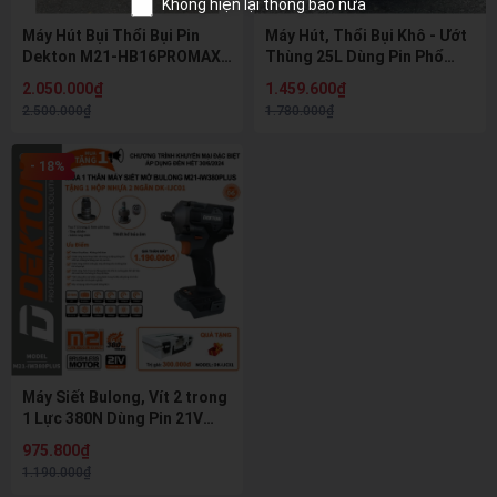
Không hiện lại thông báo nữa
Máy Hút Bụi Thổi Bụi Pin
Máy Hút, Thổi Bụi Khô - Ướt
Dekton M21-HB16PROMAX
Thùng 25L Dùng Pin Phổ
21V, Thùng 16L, Motor
Thông 21V Dekton M21-
2.050.000₫
1.459.600₫
Brushless, Hút Khô Ướt, Lọc
HB25PRO hút mạnh, độ ồn
2.500.000₫
1.780.000₫
HEPA
thấp
- 18%
Máy Siết Bulong, Vít 2 trong
1 Lực 380N Dùng Pin 21V
Dekton M21-IW380PLUS
975.800₫
(tặng thùng nhựa)
1.190.000₫