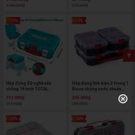
Khóa nhựa PP
4.488.000₫
273.000₫
- 15%
- 5%
Hộp đựng đồ nghề xếp
Hộp đựng linh kiện 3 trong 1
chồng 16 inch TOTAL
Bison chống nước chuẩn
TPBXS101 - Tải trọng 15Kg,
IP54, nhựa cao cấp chống
213.000₫
265.000₫
khóa PP bền bỉ
chịu va đập, chống bụi, có
252.000₫
280.000₫
thể liên kết
- 23%
- 25%