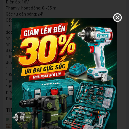
Điện áp: 16V
Phạm vi hoạt động: 0~35 m
Góc tự cân bằng: ≤4°
Cấp Laser II: <1mW
1 tia laser ngang 360° và 2 tia laser
dọc 360°
Nhiệt độ hoạt động: 0~+40℃
Nhiệt độ bảo quản: -10~+50℃
Bao gồm:
1 Bộ Đế xoay có 3 chân điều chỉnh
được
1 Tấm bia ngắm laser
1 Kính đeo, 1 Điều khiển từ xa
1 pin 2.0Ah (TFBLI1620)
1 Bộ sạc (TFCLI1613)
Điện áp sạc: 220-240V~50/60Hz
Đóng gói trong hộp nhựa
TIN NỔI BẬT
5 Cách Tận Dụng Máy Phun Xịt Áp Lực Cao
Không Chỉ Để Rửa Xe