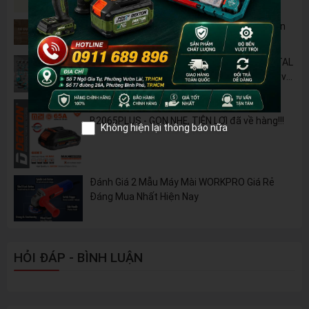
Tủ Dụng Cụ CSPS: Giải Pháp Sắp Xếp Chuyên
Nghiệp Cho Mọi Xưởng Cơ Khí
🔋 Đột Phá Công Nghệ: Pin Lithium 42V TOTAL
B42M – Giải Pháp Thay Thế Máy Dùng Điện và
Nhiên Liệu
Pin 2Ah Chân Phổ Thông Dekton M21-
B2065PLUS - GỌN NHẸ, TIỆN LỢI đã về hàng!!!
Không hiện lại thông báo nữa
Đánh Giá 2 Mẫu Máy Mài WORKPRO Giá Rẻ
Đáng Mua Nhất Hiện Nay
HỎI ĐÁP - BÌNH LUẬN