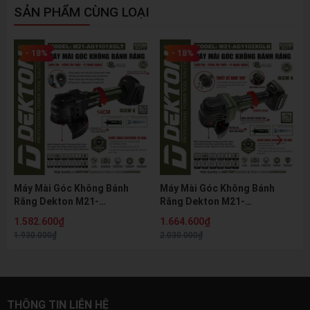
SẢN PHẨM CÙNG LOẠI
- 18%
- 18%
Máy Mài Góc Không Bánh
Máy Mài Góc Không Bánh
Răng Dekton M21-
Răng Dekton M21-
AG1101XGLT 21V Brushless
AG1102XGLB 21V Brushless
1.582.600₫
1.664.600₫
Gen 4 Đầu Dài 14cm Điều
Gen 4 Điều Chỉnh 5 Tốc Độ
1.930.000₫
2.030.000₫
Chỉnh 5 Tốc Độ
100mm
THÔNG TIN LIÊN HỆ