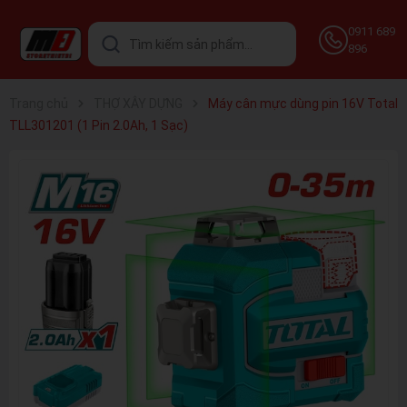
0911 689
896
Trang chủ
THỢ XÂY DỰNG
Máy cân mực dùng pin 16V Total
TLL301201 (1 Pin 2.0Ah, 1 Sạc)