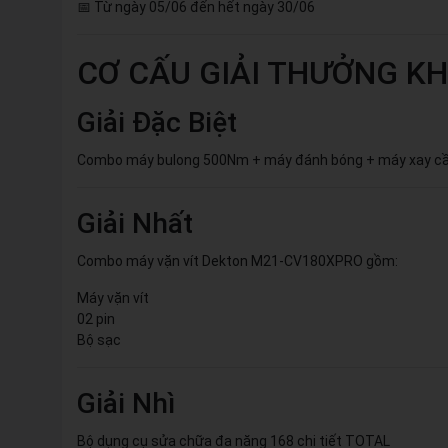
📅 Từ ngày 05/06 đến hết ngày 30/06
CƠ CẤU GIẢI THƯỞNG K
Giải Đặc Biệt
Combo máy bulong 500Nm + máy đánh bóng + máy xay cầ
Giải Nhất
Combo máy vặn vít Dekton M21-CV180XPRO gồm:
Máy vặn vít
02 pin
Bộ sạc
Giải Nhì
Bộ dụng cụ sửa chữa đa năng 168 chi tiết TOTAL