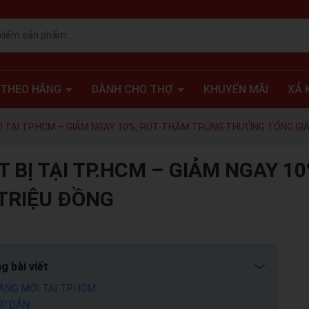
 THEO HÃNG
DÀNH CHO THỢ
KHUYẾN MÃI
XẢ 
Ị TẠI TP.HCM – GIẢM NGAY 10%, RÚT THĂM TRÚNG THƯỞNG TỔNG GIÁ
 BỊ TẠI TP.HCM – GIẢM NGAY 1
 TRIỆU ĐỒNG
g bài viết
ÀNG MỚI TẠI TP.HCM
ẤP DẪN