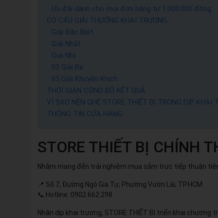
Ưu đãi dành cho mọi đơn hàng từ 1.000.000 đồng
CƠ CẤU GIẢI THƯỞNG KHAI TRƯƠNG
Giải Đặc Biệt
Giải Nhất
Giải Nhì
03 Giải Ba
05 Giải Khuyến Khích
THỜI GIAN CÔNG BỐ KẾT QUẢ
VÌ SAO NÊN GHÉ STORE THIẾT BỊ TRONG DỊP KHAI
THÔNG TIN CỬA HÀNG
STORE THIẾT BỊ CHÍNH 
Nhằm mang đến trải nghiệm mua sắm trực tiếp thuận tiện 
📍 Số 7, Đường Ngô Gia Tự, Phường Vườn Lài, TP.HCM
📞 Hotline: 0902.662.298
Nhân dịp khai trương, STORE THIẾT BỊ triển khai chương t