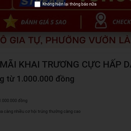
Không hiện lại thông báo nữa
MÃI KHAI TRƯƠNG CỰC HẤP 
g từ 1.000.000 đồng
1.000.000 đồng
ua càng nhiều cơ hội trúng thưởng càng cao