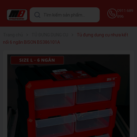
0911 689
896
Trang chủ
TỦ ĐỰNG DỤNG CỤ
Tủ đựng dụng cụ nhựa kết
nối 6 ngăn BISON BS386101A