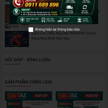
Nhiên Liệu
Pin 2Ah Chân Phổ Thông Dekton M21-
B2065PLUS - GỌN NHẸ, TIỆN LỢI đã về hàng!!!
Không hiện lại thông báo nữa
Đánh Giá 2 Mẫu Máy Mài WORKPRO Giá Rẻ
Đáng Mua Nhất Hiện Nay
HỎI ĐÁP - BÌNH LUẬN
SẢN PHẨM CÙNG LOẠI
- 8%
- 8%