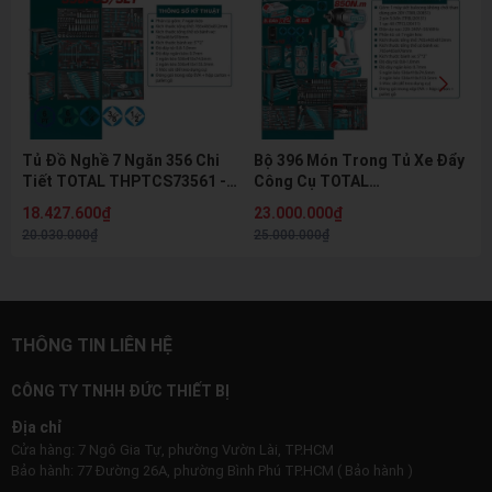
Tủ Đồ Nghề 7 Ngăn 356 Chi
Bộ 396 Món Trong Tủ Xe Đẩy
Tiết TOTAL THPTCS73561 -
Công Cụ TOTAL
Dòng Super Total Cao Cấp
THPTCS83962 - Kèm Máy
18.427.600₫
23.000.000₫
Siết Bu Lông 850Nm
20.030.000₫
25.000.000₫
THÔNG TIN LIÊN HỆ
CÔNG TY TNHH ĐỨC THIẾT BỊ
Địa chỉ
Cửa hàng: 7 Ngô Gia Tự, phường Vườn Lài, TP.HCM
Bảo hành: 77 Đường 26A, phường Bình Phú TP.HCM ( Bảo hành )