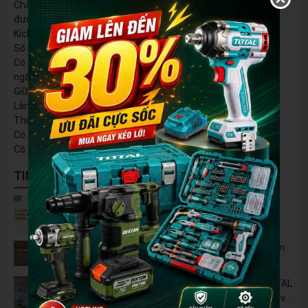
Chất liệu: nhựa nguyên sinh (bền bỉ, không cong vênh, dùng
được trong thực phẩm, y tế)
Kích thước 26.5*26*16cm
Số ngăn: Gồm 4 mã với các hộc đựng linh kiện tùy chọn
Có ngăn phụ có thể tháo rời, linh hoạt và tối ưu súc chứa mỗi
ngăn
Giữ cho dụng cụ ngăn nắp, không hỗn độn
Làm từ PP nguyên sinh, dày chắc - Tải trọng lớn
Thiết kế chống trượt ngăn khi quay sai hướng
Có thể kết nốii với các hộp cùng size
Có thiết kế lỗ treo tường
TIN NỔI BẬT
5 Cách Tận Dụng Máy Phun Xịt Áp Lực Cao
Không Chỉ Để Rửa Xe
Tủ Dụng Cụ CSPS: Giải Pháp Sắp Xếp Chuyên
Nghiệp Cho Mọi Xưởng Cơ Khí
🔋 Đột Phá Công Nghệ: Pin Lithium 42V TOTAL
B42M – Giải Pháp Thay Thế Máy Dùng Điện và