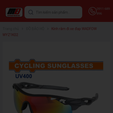
0911 689
896
Trang chủ
ĐỒ BẢO HỘ
Kính râm đi xe đạp WADFOW
WYZ1K02