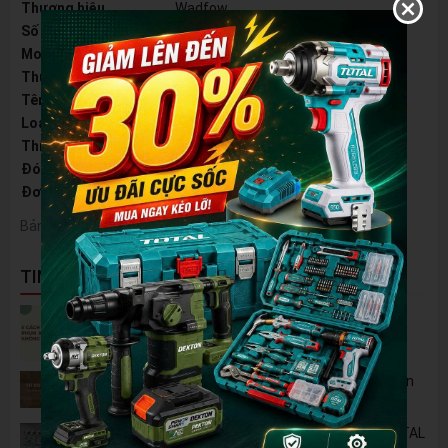
Thương hiệu
Wadfow
Số định danh mặt hàng
58431
Model
WYZ1K02
Thương hiệu
Wadfow
Tên tiếng Anh
Cycling Sunglasses
Loại kính
Phân cực UV400
Thích hợp sử dụng
Đi xe đạp, di chuyển ngoài trời
Đóng gói
Vỉ đôi
Đơn vị sản phẩm
cái
Bảng thông số
TIN NỔI BẬT
5 Cách Tận Dụng Máy Phun Xịt Áp Lực Cao
Không Chỉ Để Rửa Xe
Tủ Dụng Cụ CSPS: Giải Pháp Sắp Xếp Chuyên
Nghiệp Cho Mọi Xưởng Cơ Khí
🔋 Đột Phá Công Nghệ: Pin Lithium 42V TOTAL