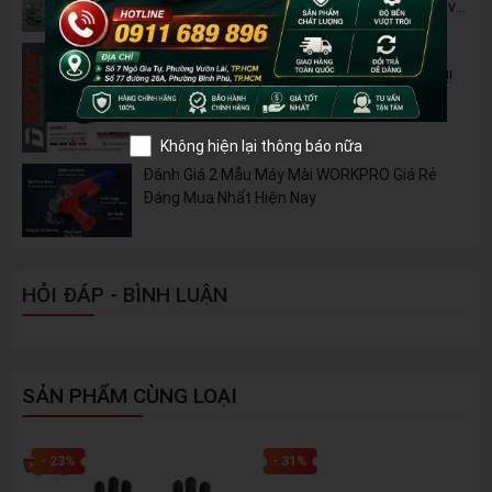
B42M – Giải Pháp Thay Thế Máy Dùng Điện và
Nhiên Liệu
Pin 2Ah Chân Phổ Thông Dekton M21-
B2065PLUS - GỌN NHẸ, TIỆN LỢI đã về hàng!!!
Không hiện lại thông báo nữa
Đánh Giá 2 Mẫu Máy Mài WORKPRO Giá Rẻ
Đáng Mua Nhất Hiện Nay
HỎI ĐÁP - BÌNH LUẬN
SẢN PHẨM CÙNG LOẠI
- 23%
- 31%