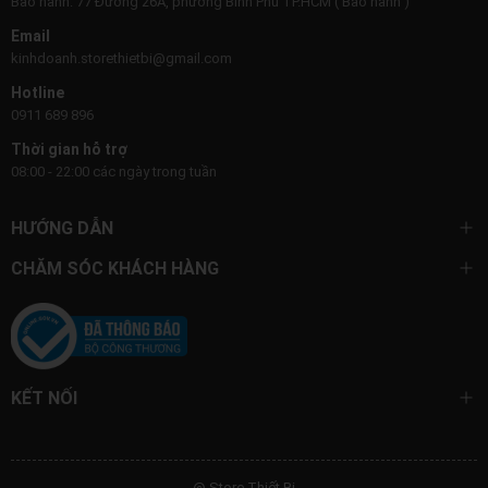
Bảo hành: 77 Đường 26A, phường Bình Phú TP.HCM ( Bảo hành )
Email
kinhdoanh.storethietbi@gmail.com
Hotline
0911 689 896
Thời gian hỗ trợ
08:00 - 22:00 các ngày trong tuần
HƯỚNG DẪN
CHĂM SÓC KHÁCH HÀNG
KẾT NỐI
@ Store Thiết Bị