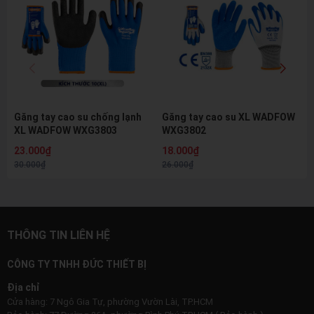
Găng tay cao su chống lạnh
Găng tay cao su XL WADFOW
XL WADFOW WXG3803
WXG3802
23.000₫
18.000₫
30.000₫
26.000₫
THÔNG TIN LIÊN HỆ
CÔNG TY TNHH ĐỨC THIẾT BỊ
Địa chỉ
Cửa hàng: 7 Ngô Gia Tự, phường Vườn Lài, TP.HCM