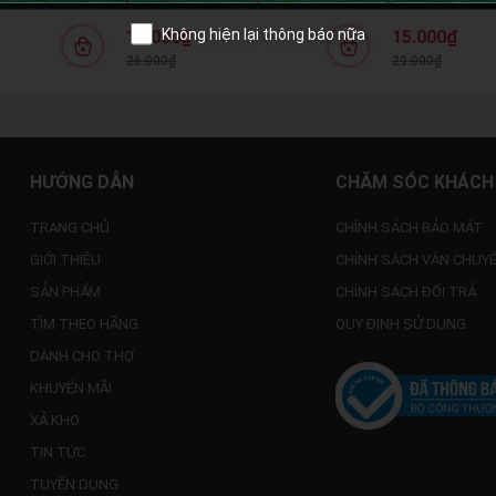
FOW WKG1801
WGV2801
WPG1801
Không hiện lại thông báo nữa
15.000₫
15.000₫
26.000₫
29.000₫
HƯỚNG DẪN
CHĂM SÓC KHÁCH
TRANG CHỦ
CHÍNH SÁCH BẢO MẬT
GIỚI THIỆU
CHÍNH SÁCH VẬN CHUY
SẢN PHẨM
CHÍNH SÁCH ĐỔI TRẢ
TÌM THEO HÃNG
QUY ĐỊNH SỬ DỤNG
DÀNH CHO THỢ
KHUYẾN MÃI
XẢ KHO
TIN TỨC
TUYỂN DỤNG