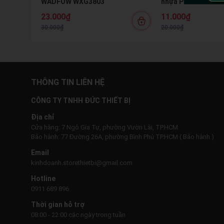
WADFOW WXG3803
nhựa PVC XL WAD
23.000₫
11.000₫
30.000₫
20.000₫
THÔNG TIN LIÊN HỆ
CÔNG TY TNHH ĐỨC THIẾT BỊ
Địa chỉ
Cửa hàng: 7 Ngô Gia Tự, phường Vườn Lài, TP.HCM
Bảo hành: 77 Đường 26A, phường Bình Phú TP.HCM ( Bảo hành )
Email
kinhdoanh.storethietbi@gmail.com
Hotline
0911 689 896
Thời gian hỗ trợ
08:00 - 22:00 các ngày trong tuần