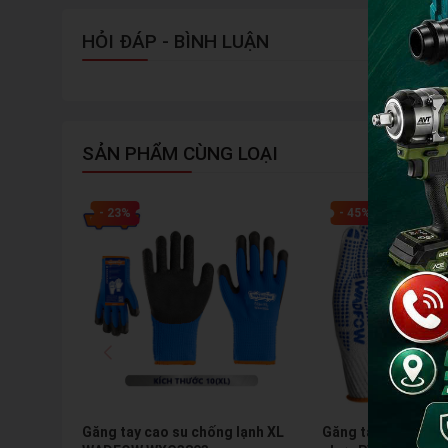
HỎI ĐÁP - BÌNH LUẬN
SẢN PHẨM CÙNG LOẠI
- 23%
- 45%
Găng tay cao su chống lạnh XL
Găng tay dệt kim 