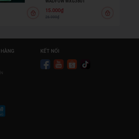
WADFOW WXG3801
15.000₫
26.000₫
 HÀNG
KẾT NỐI
ỂN