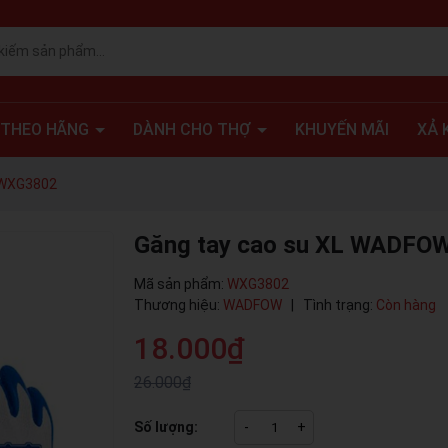
 THEO HÃNG
DÀNH CHO THỢ
KHUYẾN MÃI
XẢ 
 WXG3802
Găng tay cao su XL WADF
Mã sản phẩm:
WXG3802
Thương hiệu:
WADFOW
|
Tình trạng:
Còn hàng
18.000₫
26.000₫
Số lượng:
-
+