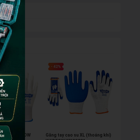
- 42%
 PU XL WADFOW
Găng tay cao su XL (thoáng khí)