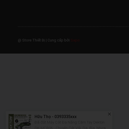
@ Store Thiết Bị
|
Cung cấp bởi
Sapo
Hữu Thọ - 0393335xxx
Đã đặt Máy Cắt Đa Năng Cầm Tay Dekton
DK-MCB06 - Chuyên Cắt Vải, Da, Bìa, Nhựa
18 phút trước