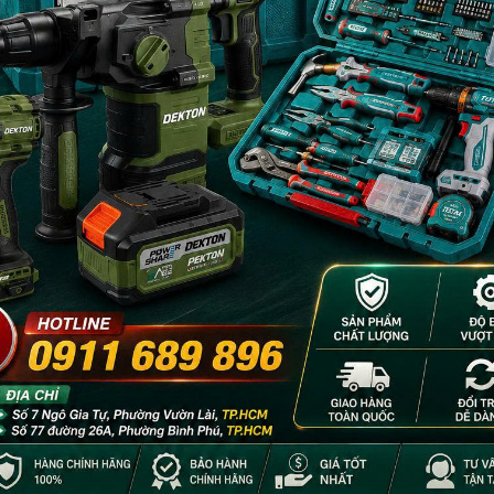
- 42%
- 48%
& có đốm chấm
Găng tay Nitri XL WADFOW
Găng tay phủ