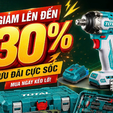
ồ vật nhọn như dao cạo, vv. Găng tay latex
 độ bền.