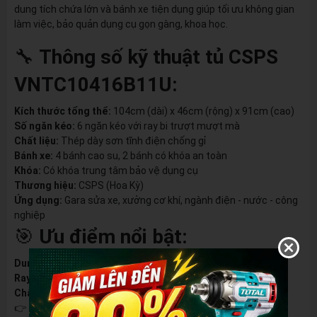
dung tích chứa lớn và bánh xe tiện dụng giúp tối ưu không gian
làm việc, bảo quản dụng cụ gọn gàng, khoa học.
🔧
Thông số kỹ thuật tủ CSPS
VNTC10416B11U:
Kích thước tổng thể:
104cm (dài) x 46cm (rộng) x 91cm (cao)
Số ngăn kéo:
6 ngăn kéo với ray bi trượt mượt mà
Chất liệu:
Thép dày sơn tĩnh điện chống gỉ
Bánh xe:
4 bánh cao su, 2 bánh có khóa an toàn
Khóa:
Có khóa trung tâm bảo vệ dụng cụ
Thương hiệu:
CSPS (Hoa Kỳ)
Ứng dụng:
Gara sửa xe, xưởng cơ khí, ngành điện - nước - công
nghiệp
🎯
Ưu điểm nổi bật:
Dung tích chứa lớn
, phân loại dụng cụ rõ ràng
Ray trượt êm
, ngăn không kẹt khi đầy tải
Chất liệu bền bỉ
, chịu tải trọng lớn
👉
Lưu ý:
Tủ có thể kết hợp với các sản phẩm CSPS khác để