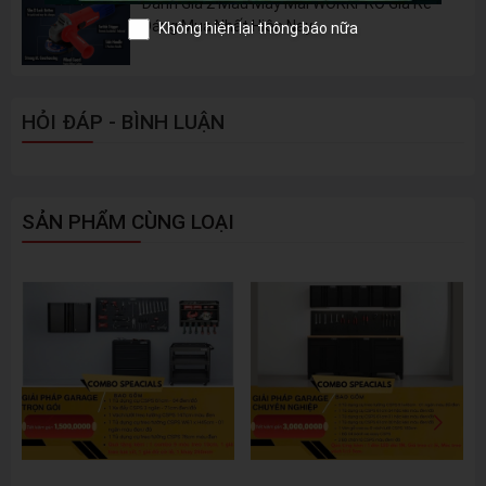
Đánh Giá 2 Mẫu Máy Mài WORKPRO Giá Rẻ
Đáng Mua Nhất Hiện Nay
Không hiện lại thông báo nữa
HỎI ĐÁP - BÌNH LUẬN
SẢN PHẨM CÙNG LOẠI