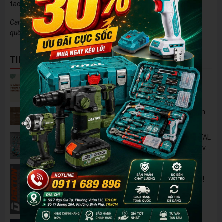
tạo thành hệ tủ chuyên nghiệp.
Cam kết hàng chính hãng CSPS, bảo hành uy tín. Giao hàng toàn
quốc.
TIN NỔI BẬT
5 Cách Tận Dụng Máy Phun Xịt Áp Lực Cao
Không Chỉ Để Rửa Xe
Tủ Dụng Cụ CSPS: Giải Pháp Sắp Xếp Chuyên
Nghiệp Cho Mọi Xưởng Cơ Khí
🔋 Đột Phá Công Nghệ: Pin Lithium 42V TOTAL
B42M – Giải Pháp Thay Thế Máy Dùng Điện và
Nhiên Liệu
Pin 2Ah Chân Phổ Thông Dekton M21-
B2065PLUS - GỌN NHẸ, TIỆN LỢI đã về hàng!!!