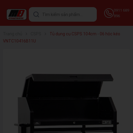
0911 689
896
Trang chủ
CSPS
Tủ dụng cụ CSPS 104cm - 06 hộc kéo
VNTC10416B11U