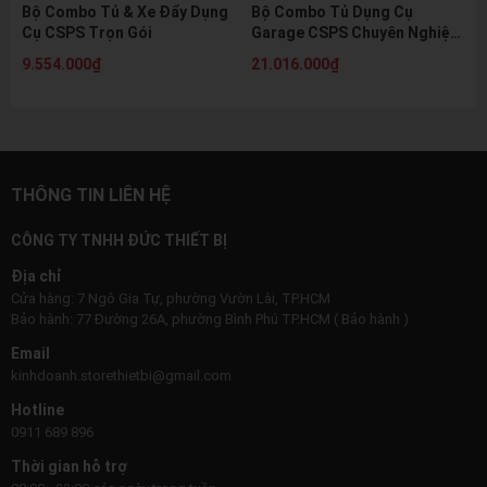
Bộ Combo Tủ & Xe Đẩy Dụng
Bộ Combo Tủ Dụng Cụ
Cụ CSPS Trọn Gói
Garage CSPS Chuyên Nghiệp
Tiết Kiệm
9.554.000₫
21.016.000₫
THÔNG TIN LIÊN HỆ
CÔNG TY TNHH ĐỨC THIẾT BỊ
Địa chỉ
Cửa hàng: 7 Ngô Gia Tự, phường Vườn Lài, TP.HCM
Bảo hành: 77 Đường 26A, phường Bình Phú TP.HCM ( Bảo hành )
Email
kinhdoanh.storethietbi@gmail.com
Hotline
0911 689 896
Thời gian hỗ trợ