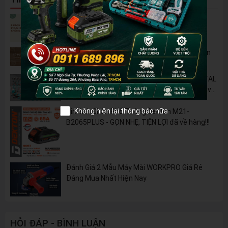
5 Cách Tận Dụng Máy Phun Xịt Áp Lực Cao
Không Chỉ Để Rửa Xe
Tủ Dụng Cụ CSPS: Giải Pháp Sắp Xếp Chuyên
Nghiệp Cho Mọi Xưởng Cơ Khí
🔋 Đột Phá Công Nghệ: Pin Lithium 42V TOTAL
B42M – Giải Pháp Thay Thế Máy Dùng Điện và
Nhiên Liệu
Không hiện lại thông báo nữa
Pin 2Ah Chân Phổ Thông Dekton M21-
B2065PLUS - GỌN NHẸ, TIỆN LỢI đã về hàng!!!
Đánh Giá 2 Mẫu Máy Mài WORKPRO Giá Rẻ
Đáng Mua Nhất Hiện Nay
HỎI ĐÁP - BÌNH LUẬN