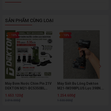
SẢN PHẨM CÙNG LOẠI
- 18%
- 18%
Máy Bơm Nước Chìm Pin 21V
Máy Siết Bu Lông Dekton
DEKTON M21-BC5350BL
M21-IW398PLUS Lực 398N.m
Motor Brushless Lưu Lượng
Đầu Khẩu 2 Trong 1
1.653.120₫
1.254.600₫
5.35m³/h
2.016.000₫
1.530.000₫