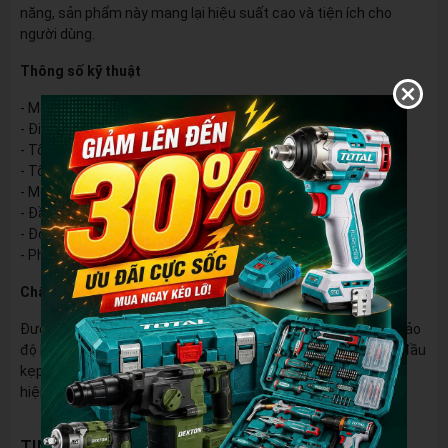
năng, sản phẩm này mang lại hiệu suất cao và tiện ích cho
người dùng.
Thông số kỹ thuật
- Model: M21-CV250Plus
- Điện áp: 21V
- Tốc độ không tải: 0-1500 - 2200 - 3000 - 3700 V/p
- Tốc độ đập: 0- 2000 - 3000 - 3800 - 4500 L/p
- Momen xoắn tối đa: 250 Nm
- Đầu kẹp: Lục giác 1/2" & 1/4 "
- Động cơ: Không chổi than
- Phụ kiện: Thân máy
Chất lượng và Tiện ích
Được thiết kế với động cơ không chổi than, sản phẩm đảm bảo
độ bền và hiệu suất cao trong quá trình sử dụng. Đồng thời, đầu
kẹp đa chức năng lục giác 1/2" & 1/4" giúp bạn dễ dàng thực
hiện các công việc vặn và siết ở nhiều kích cỡ khác nhau.
TIN NỔI BẬT