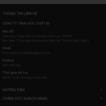
THÔNG TIN LIÊN HỆ
CÔNG TY TNHH ĐỨC THIẾT BỊ
Địa chỉ
Cửa hàng: 7 Ngô Gia Tự, phường Vườn Lài, TP.HCM
Bảo hành: 77 Đường 26A, phường Bình Phú TP.HCM ( Bảo hành )
Email
kinhdoanh.storethietbi@gmail.com
Hotline
0911 689 896
Thời gian hỗ trợ
08:00 - 22:00 các ngày trong tuần
HƯỚNG DẪN
CHĂM SÓC KHÁCH HÀNG