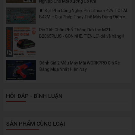
Nghiệp Cho Mọi Xưởng Cơ Khí
🔋 Đột Phá Công Nghệ: Pin Lithium 42V TOTAL
B42M – Giải Pháp Thay Thế Máy Dùng Điện và
Nhiên Liệu
Pin 2Ah Chân Phổ Thông Dekton M21-
B2065PLUS - GỌN NHẸ, TIỆN LỢI đã về hàng!!!
Đánh Giá 2 Mẫu Máy Mài WORKPRO Giá Rẻ
Đáng Mua Nhất Hiện Nay
HỎI ĐÁP - BÌNH LUẬN
SẢN PHẨM CÙNG LOẠI