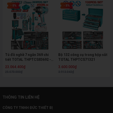
- 8%
- 8%
Tủ đồ nghề 7 ngăn 369 chi
Bộ 132 công cụ trong hộp sắt
tiết TOTAL THPTCS83692 -
TOTAL THPTCS71321
Máy siết bu lông 850Nm &
23.064.400₫
3.600.000₫
Phụ kiện chuyên dụng
25.070.000₫
3.913.043₫
THÔNG TIN LIÊN HỆ
CÔNG TY TNHH ĐỨC THIẾT BỊ