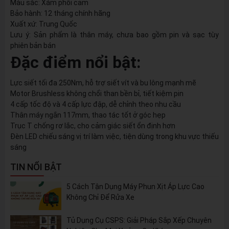
Màu sắc: Xám phối cam
Bảo hành: 12 tháng chính hãng
Xuất xứ: Trung Quốc
Lưu ý: Sản phẩm là thân máy, chưa bao gồm pin và sạc tùy
phiên bản bán
Đặc điểm nổi bật:
Lực siết tối đa 250Nm, hỗ trợ siết vít và bu lông mạnh mẽ
Motor Brushless không chổi than bền bỉ, tiết kiệm pin
4 cấp tốc độ và 4 cấp lực đập, dễ chỉnh theo nhu cầu
Thân máy ngắn 117mm, thao tác tốt ở góc hẹp
Trục T chống rơ lắc, cho cảm giác siết ổn định hơn
Đèn LED chiếu sáng vị trí làm việc, tiện dùng trong khu vực thiếu
sáng
TIN NỔI BẬT
5 Cách Tận Dụng Máy Phun Xịt Áp Lực Cao
Không Chỉ Để Rửa Xe
Tủ Dụng Cụ CSPS: Giải Pháp Sắp Xếp Chuyên