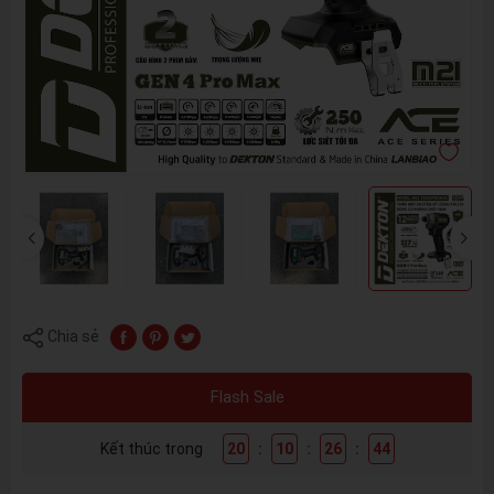
Chia sẻ
Flash Sale
Kết thúc trong
20
:
10
:
26
:
44