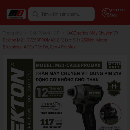
0911 689
896
Trang chủ
SẢN PHẨM HOT
[ACE series]Máy Chuyên Vít
Dekton M21-CV250PROMAX 21V, Lực Siết 250Nm, Motor
Brushless, 4 Cấp Tốc Độ, Gen 4 ProMax