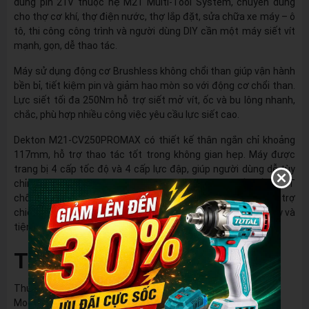
dùng pin 21V thuộc hệ M21 Multi-Tool System, chuyên dùng
cho thợ cơ khí, thợ điện nước, thợ lắp đặt, sửa chữa xe máy – ô
tô, thi công công trình và người dùng DIY cần một máy siết vít
mạnh, gọn, dễ thao tác.
Máy sử dụng động cơ Brushless không chổi than giúp vận hành
bền bỉ, tiết kiệm pin và giảm hao mòn so với động cơ chổi than.
Lực siết tối đa 250Nm hỗ trợ siết mở vít, ốc và bu lông nhanh,
chắc, phù hợp nhiều công việc yêu cầu lực siết cao.
Dekton M21-CV250PROMAX có thiết kế thân ngắn chỉ khoảng
117mm, hỗ trợ thao tác tốt trong không gian hẹp. Máy được
trang bị 4 cấp tốc độ và 4 cấp lực đập, giúp người dùng dễ tùy
chỉnh theo từng vật liệu và nhu cầu sử dụng. Thiết kế trục T
chống rơ lắc, phím bấm bọc cao su đặt phía sau, đèn LED hỗ trợ
chiếu sáng vị trí làm việc, mang lại trải nghiệm dùng chắc tay và
tiện lợi hơn.
Thông số kỹ thuật:
Thương hiệu: Dekton
Model: M21-CV250PROMAX