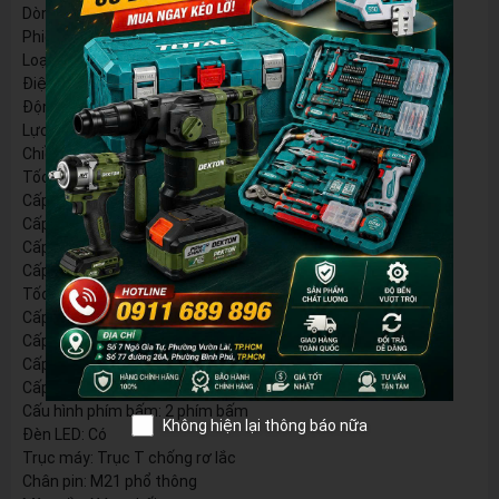
Dòng pin: M21 Multi-Tool System
Phiên bản: Gen 4 ProMax / ACE Series
Loại máy: Thân máy chuyên vít dùng pin
Điện áp: 21V
Động cơ: Brushless không chổi than
Lực siết tối đa: 250Nm
Chiều dài thân máy: khoảng 117mm
Tốc độ không tải: 4 cấp
Cấp 1: 0–1100 vòng/phút
Cấp 2: 0–2200 vòng/phút
Cấp 3: 0–3200 vòng/phút
Cấp 4: 0–3600 vòng/phút
Tốc độ đập: 4 cấp
Cấp 1: 0–1100 lần/phút
Cấp 2: 0–2600 lần/phút
Cấp 3: 0–3600 lần/phút
Cấp 4: 0–3800 lần/phút
Cấu hình phím bấm: 2 phím bấm
Không hiện lại thông báo nữa
Đèn LED: Có
Trục máy: Trục T chống rơ lắc
Chân pin: M21 phổ thông