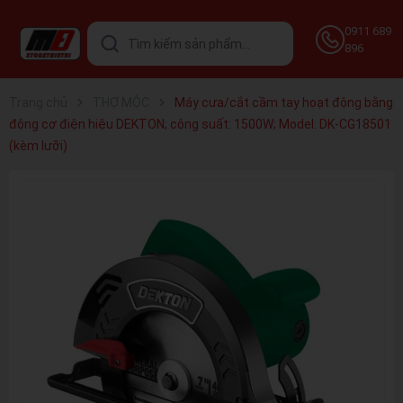
0911 689
896
Trang chủ
THỢ MỘC
Máy cưa/cắt cầm tay hoạt động bằng
động cơ điện hiệu DEKTON; công suất: 1500W; Model: DK-CG18501
(kèm lưỡi)