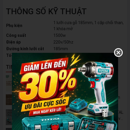
THÔNG SỐ KỸ THUẬT
1 lưỡi cưa gỗ 185mm, 1 cặp chổi than,
Phụ kiện
1 khóa mở
Công suất
1500w
Điện áp
220v/50hz
Đường kính lưỡi cắt
185mm
Tốc độ không tải
6000v/phút
TIN NỔI BẬT
5 Cách Tận Dụng Máy Phun Xịt Áp Lực Cao
Không Chỉ Để Rửa Xe
Tủ Dụng Cụ CSPS: Giải Pháp Sắp Xếp Chuyên
Nghiệp Cho Mọi Xưởng Cơ Khí
🔋 Đột Phá Công Nghệ: Pin Lithium 42V TOTAL
B42M – Giải Pháp Thay Thế Máy Dùng Điện và
Nhiên Liệu