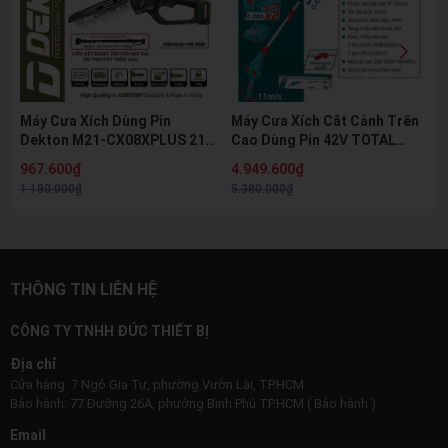
Máy Cưa Xích Dùng Pin
Máy Cưa Xích Cắt Cành Trên
Dekton M21-CX08XPLUS 21V
Cao Dùng Pin 42V TOTAL
Brushless Lam 8 Inch 20cm
TPSLI42281 - Động Cơ
967.600₫
4.949.600₫
Bơm Dầu Tự Động Cưa Cành
Không Chổi Than
1.180.000₫
5.380.000₫
Cưa Gỗ
(Brushless), Lam 8 inch
THÔNG TIN LIÊN HỆ
CÔNG TY TNHH ĐỨC THIẾT BỊ
Địa chỉ
Cửa hàng: 7 Ngô Gia Tự, phường Vườn Lài, TP.HCM
Bảo hành: 77 Đường 26A, phường Bình Phú TP.HCM ( Bảo hành )
Email