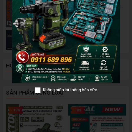
Pin 2Ah Chân Phổ Thông Dekton M21-
B2065PLUS - GỌN NHẸ, TIỆN LỢI đã về hàng!!!
Đánh Giá 2 Mẫu Máy Mài WORKPRO Giá Rẻ
Đáng Mua Nhất Hiện Nay
HỎI ĐÁP - BÌNH LUẬN
Không hiện lại thông báo nữa
SẢN PHẨM CÙNG LOẠI
- 18%
- 8%