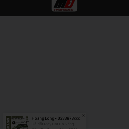
Hoàng Long - 0333878xxx
Đã đặt Máy Cắt Đa Năng
Cầm Tay Dekton DK-MCB06 -