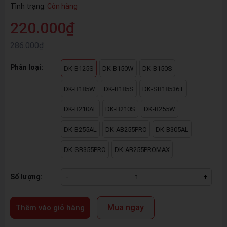
Tình trạng:
Còn hàng
220.000₫
286.000₫
Phân loại:
DK-B125S
DK-B150W
DK-B150S
DK-B185W
DK-B185S
DK-SB18536T
DK-B210AL
DK-B210S
DK-B255W
DK-B255AL
DK-AB255PRO
DK-B305AL
DK-SB355PRO
DK-AB255PROMAX
Số lượng:
-
+
Mua ngay
Thêm vào giỏ hàng