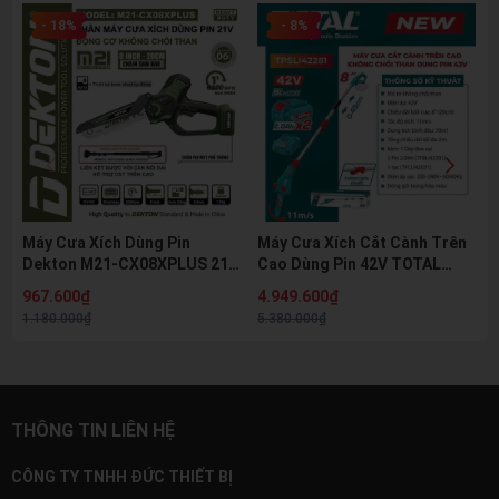
- 18%
- 8%
Máy Cưa Xích Dùng Pin
Máy Cưa Xích Cắt Cành Trên
Dekton M21-CX08XPLUS 21V
Cao Dùng Pin 42V TOTAL
Brushless Lam 8 Inch 20cm
TPSLI42281 - Động Cơ
967.600₫
4.949.600₫
Bơm Dầu Tự Động Cưa Cành
Không Chổi Than
1.180.000₫
5.380.000₫
Cưa Gỗ
(Brushless), Lam 8 inch
THÔNG TIN LIÊN HỆ
CÔNG TY TNHH ĐỨC THIẾT BỊ