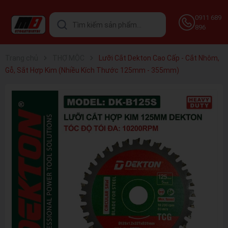
0911 689
896
Trang chủ
THỢ MỘC
Lưỡi Cắt Dekton Cao Cấp - Cắt Nhôm,
Gỗ, Sắt Hợp Kim (Nhiều Kích Thước 125mm - 355mm)