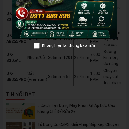
nghiệp
Dòng phổ
DK-
7.000
thông
Nhôm
255mm
120T
25.4mm
B255AL
RPM
chuyên
nhôm
Premium -
DK-
6.000
Nhôm
255mm
120T
25.4mm
Độ chính
AB255PRO
RPM
xác cao
Không hiện lại thông báo nữa
Đường
DK-
7.000
Nhôm/Gỗ
305mm
120T
25.4mm
kính lớn,
B305AL
RPM
đa năng
Chuyên
DK-
Sắt
1.500
355mm
66T
25.4mm
máy cắt
SB355PRO
(Premium)
RPM
tua chậm
TIN NỔI BẬT
5 Cách Tận Dụng Máy Phun Xịt Áp Lực Cao
Không Chỉ Để Rửa Xe
Tủ Dụng Cụ CSPS: Giải Pháp Sắp Xếp Chuyên