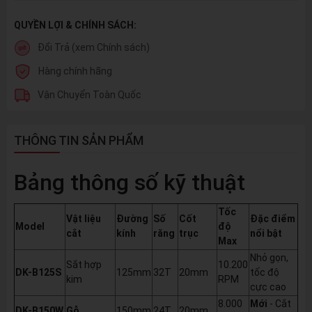
QUYỀN LỢI & CHÍNH SÁCH:
Đổi Trả (xem Chính sách)
Hàng chính hãng
Vận Chuyển Toàn Quốc
THÔNG TIN SẢN PHẨM
Bảng thông số kỹ thuật
Tốc
Vật liệu
Đường
Số
Cốt
Đặc điểm
Model
độ
cắt
kính
răng
trục
nổi bật
Max
Nhỏ gọn,
Sắt hợp
10.200
DK-B125S
125mm
32T
20mm
tốc độ
kim
RPM
cực cao
8.000
Mới
- Cắt
DK-B150W
Gỗ
150mm
24T
20mm