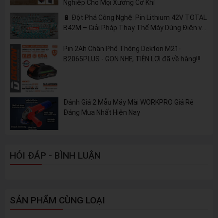
Nghiệp Cho Mọi Xưởng Cơ Khí
🔋 Đột Phá Công Nghệ: Pin Lithium 42V TOTAL
B42M – Giải Pháp Thay Thế Máy Dùng Điện và
Nhiên Liệu
Pin 2Ah Chân Phổ Thông Dekton M21-
B2065PLUS - GỌN NHẸ, TIỆN LỢI đã về hàng!!!
Đánh Giá 2 Mẫu Máy Mài WORKPRO Giá Rẻ
Đáng Mua Nhất Hiện Nay
HỎI ĐÁP - BÌNH LUẬN
SẢN PHẨM CÙNG LOẠI