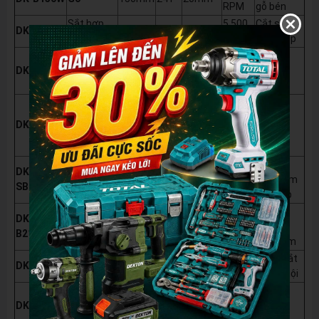
RPM
gỗ bén
Sắt hợp
5.500
Cắt sắt
DK-B150S
150mm
32T
20mm
kim
RPM
tấm, hộp
Siêu
7.000
DK-B185W
Gỗ
185mm
40T
20mm
mỏng
RPM
1.3mm
Mới
-
Sắt hợp
5.000
Công
DK-B185S
185mm
32T
20mm
kim
RPM
nghệ
MTCG
Dòng
DK-
Sắt
5.500
185mm
36T
20mm
Premium
SB18536T
(Premium)
RPM
cao cấp
Mới
-
DK-
7.000
Nhôm
210mm
80T
20mm
Chuyên
B210AL
RPM
hệ nhôm
Sắt hợp
5.000
Mới
- Cắt
DK-B210S
210mm
42T
20mm
kim
RPM
sắt nguội
Cắt gỗ
7.000
DK-B255W
Gỗ
255mm
60T
25.4mm
công
RPM