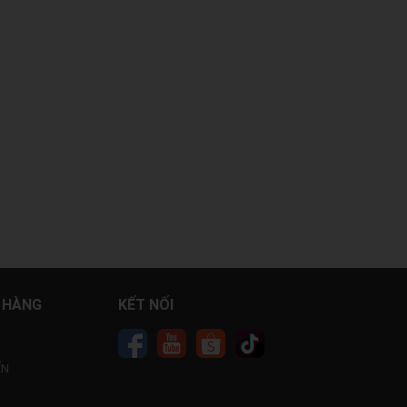
 HÀNG
KẾT NỐI
ỂN