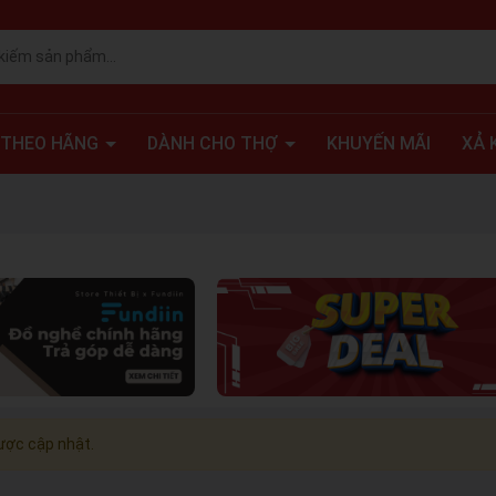
 THEO HÃNG
DÀNH CHO THỢ
KHUYẾN MÃI
XẢ 
ợc cập nhật.