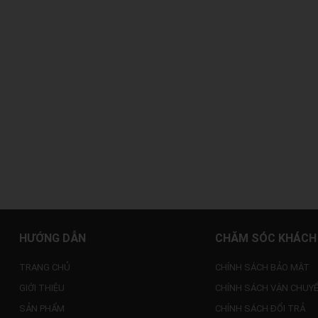
HƯỚNG DẪN
CHĂM SÓC KHÁCH
TRANG CHỦ
CHÍNH SÁCH BẢO MẬT
GIỚI THIỆU
CHÍNH SÁCH VẬN CHUY
SẢN PHẨM
CHÍNH SÁCH ĐỔI TRẢ