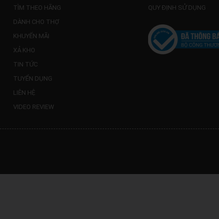
TÌM THEO HÃNG
QUY ĐỊNH SỬ DỤNG
DÀNH CHO THỢ
KHUYẾN MÃI
XẢ KHO
TIN TỨC
TUYỂN DỤNG
LIÊN HỆ
VIDEO REVIEW
Không hiện lại thông báo nữa