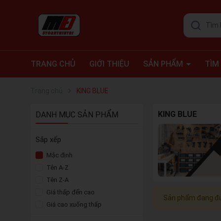
TRANG CHỦ
GIỚI THIỆU
SẢN PHẨM
TÌM
Đồ Bảo Hộ
Tủ Đựng Dụng Cụ
Máy Bơm
Thùng, Hộp Đựng Dụng Cụ
Dụng Cụ, Đồ Nghề
Thiết Bị Đo
Máy Nén Khí
Máy Xịt Rửa
Máy Điện
Máy Pin
Trang chủ
KING BLUE
KING BLUE
DANH MỤC SẢN PHẨM
Sắp xếp
Mặc định
Tên A-Z
Tên Z-A
Giá thấp đến cao
Sản phẩm đang đư
Giá cao xuống thấp