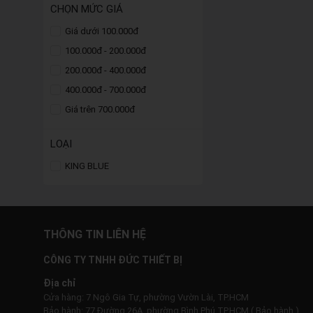
CHỌN MỨC GIÁ
Giá dưới 100.000đ
100.000đ - 200.000đ
200.000đ - 400.000đ
400.000đ - 700.000đ
Giá trên 700.000đ
LOẠI
KING BLUE
THÔNG TIN LIÊN HỆ
CÔNG TY TNHH ĐỨC THIẾT BỊ
Địa chỉ
Cửa hàng: 7 Ngô Gia Tự, phường Vườn Lài, TP.HCM
Bảo hành: 77 Đường 26A, phường Bình Phú TP.HCM ( Bảo hành )