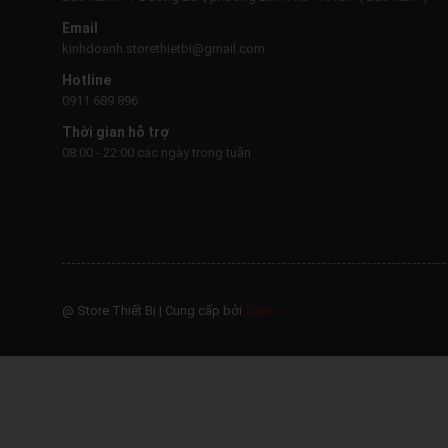
Email
kinhdoanh.storethietbi@gmail.com
Hotline
0911 689 896
Thời gian hỗ trợ
08:00 - 22:00 các ngày trong tuần
@ Store Thiết Bị
|
Cung cấp bởi
Sapo