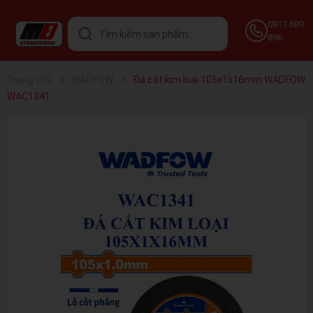
0911 689
896
Trang chủ
WADFOW
Đá cắt kim loại 105x1x16mm WADFOW
WAC1341