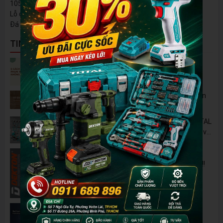
105mm (4") * độ dày 1.0mm (3/64") *16mm (5/8")
Lỗ cốt phẳng
Đá cắt kim loại và inox . Đóng gói bằng nhãn.
TIN NỔI BẬT
5 Cách Tận Dụng Máy Phun Xịt Áp Lực Cao
Không Chỉ Để Rửa Xe
Tủ Dụng Cụ CSPS: Giải Pháp Sắp Xếp Chuyên
Nghiệp Cho Mọi Xưởng Cơ Khí
🔋 Đột Phá Công Nghệ: Pin Lithium 42V TOTAL
B42M – Giải Pháp Thay Thế Máy Dùng Điện và
Nhiên Liệu
Pin 2Ah Chân Phổ Thông Dekton M21-
B2065PLUS - GỌN NHẸ, TIỆN LỢI đã về hàng!!!
Đánh Giá 2 Mẫu Máy Mài WORKPRO Giá Rẻ
Đáng Mua Nhất Hiện Nay