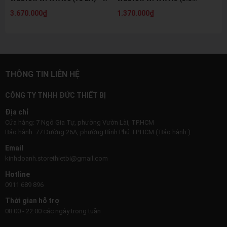
20 Gallon, Công Suất Lớn
Gallon)- Dung Tích 13L, 220V
3.670.000₫
1.370.000₫
Cho Garage
THÔNG TIN LIÊN HỆ
CÔNG TY TNHH ĐỨC THIẾT BỊ
Địa chỉ
Cửa hàng: 7 Ngô Gia Tự, phường Vườn Lài, TP.HCM
Bảo hành: 77 Đường 26A, phường Bình Phú TP.HCM ( Bảo hành )
Email
kinhdoanh.storethietbi@gmail.com
Hotline
0911 689 896
Thời gian hỗ trợ
08:00 - 22:00 các ngày trong tuần