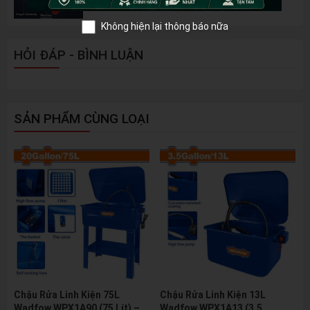
Không hiện lại thông báo nữa
HỎI ĐÁP - BÌNH LUẬN
SẢN PHẨM CÙNG LOẠI
Chậu Rửa Linh Kiện 75L
Chậu Rửa Linh Kiện 13L
Wadfow WPX1A90 (75 Lít) –
Wadfow WPX1A13 (3.5