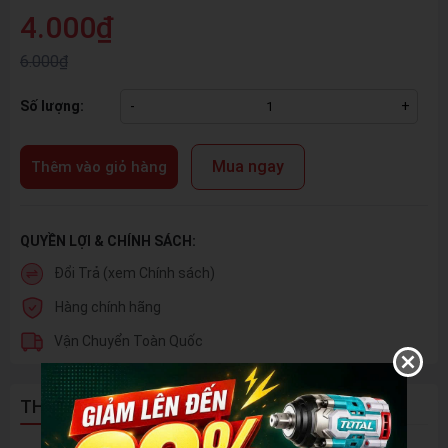
4.000₫
6.000₫
Số lượng:
-
+
Mua ngay
Thêm vào giỏ hàng
QUYỀN LỢI & CHÍNH SÁCH:
Đổi Trả (xem Chính sách)
Hàng chính hãng
Vận Chuyển Toàn Quốc
THÔNG TIN SẢN PHẨM