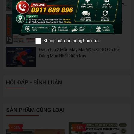
B42M – Giải Pháp Thay Thế Máy Dùng Điện và
Nhiên Liệu
Pin 2Ah Chân Phổ Thông Dekton M21-
B2065PLUS - GỌN NHẸ, TIỆN LỢI đã về hàng!!!
Không hiện lại thông báo nữa
Đánh Giá 2 Mẫu Máy Mài WORKPRO Giá Rẻ
Đáng Mua Nhất Hiện Nay
HỎI ĐÁP - BÌNH LUẬN
SẢN PHẨM CÙNG LOẠI
- 23%
- 18%