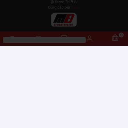
@ Store Thiết Bị
Cung cấp bởi
Sapo
0