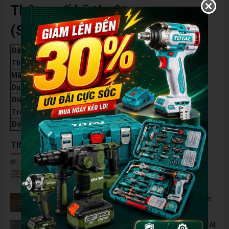
Thông số kỹ thuật
(Specifications)
Đặc điểm
Thông số chi tiết
Thương hiệu
Wadfow
Mã sản phẩm
WPX1A90
Dung tích
20 Gallon / 75 Lít
Điện áp
220-240V ~ 50Hz
Trọng lượng tịnh
23kg
Đóng gói
Hộp carton
TIN NỔI BẬT
5 Cách Tận Dụng Máy Phun Xịt Áp Lực Cao
Không Chỉ Để Rửa Xe
Tủ Dụng Cụ CSPS: Giải Pháp Sắp Xếp Chuyên
Nghiệp Cho Mọi Xưởng Cơ Khí
🔋 Đột Phá Công Nghệ: Pin Lithium 42V TOTAL