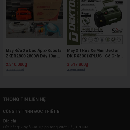
Máy Rửa Xe Cao Áp Z-Kubota
Máy Xịt Rửa Xe Mini Dekton
ZKBR2800 2800W Dây 10m Tự
DK-RX3001XPLUS - Có Chỉnh
Hút Nước Kèm Bình Bọt Tuyết
Áp, Motor Cảm Ứng Từ,
2.310.000₫
3.517.800₫
Chuyên Rửa Xe & Vệ Sinh Máy
3.000.000₫
4.290.000₫
Lạnh
THÔNG TIN LIÊN HỆ
CÔNG TY TNHH ĐỨC THIẾT BỊ
Địa chỉ
Cửa hàng: 7 Ngô Gia Tự, phường Vườn Lài, TP.HCM