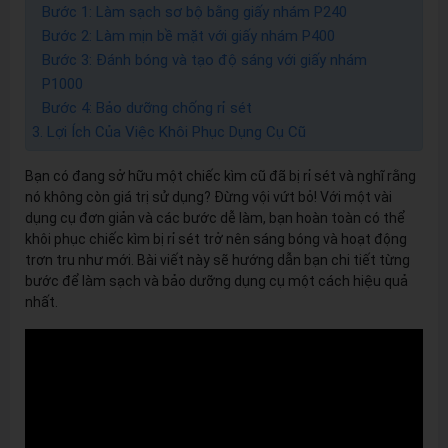
Bước 1: Làm sạch sơ bộ bằng giấy nhám P240
Bước 2: Làm mịn bề mặt với giấy nhám P400
Bước 3: Đánh bóng và tạo độ sáng với giấy nhám
P1000
Bước 4: Bảo dưỡng chống rỉ sét
3. Lợi Ích Của Việc Khôi Phục Dụng Cụ Cũ
Bạn có đang sở hữu một chiếc kìm cũ đã bị rỉ sét và nghĩ rằng
nó không còn giá trị sử dụng? Đừng vội vứt bỏ! Với một vài
dụng cụ đơn giản và các bước dễ làm, bạn hoàn toàn có thể
khôi phục chiếc kìm bị rỉ sét trở nên sáng bóng và hoạt động
trơn tru như mới. Bài viết này sẽ hướng dẫn bạn chi tiết từng
bước để làm sạch và bảo dưỡng dụng cụ một cách hiệu quả
nhất.