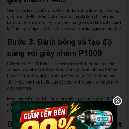
Sau khi đã loại bỏ phần rỉ sét chính, bạn chuyển sang sử dụng
giấy nhám P400. Mục đích của bước này là làm cho bề mặt
kìm trở nên mịn hơn. Hãy chà nhẹ nhàng và đều khắp, đặc biệt
là ở những vùng có nhiều vết xước sau khi dùng giấy nhám thô.
Bước 3: Đánh bóng và tạo độ
sáng với giấy nhám P1000
Giấy nhám P1000 là loại giấy nhám mịn nhất được sử dụng
trong quy trình này. Hãy chà xát thật kỹ và cẩn thận để đánh
bóng bề mặt kìm, giúp nó sáng bóng trở lại. Để dễ dàng thao
tác ở các khe hẹp hoặc các góc cạnh nhỏ, bạn có thể xé nhỏ
giấy nhám ra.
Mẹo hay:
Để quá trình chà nhám hiệu quả hơn, bạn có thể
dùng cảo kẹp để cố định chiếc kìm. Điều này giúp bạn có thể
dùng cả hai tay để chà, tạo lực đều và mạnh hơn.
Bước 4: Bảo dưỡng chống rỉ sét