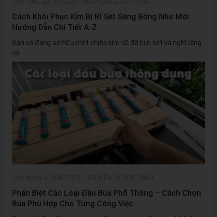
Thứ Sáu, 22/08/2025
-
NGUYỄN LÊ ĐỨC PHÁT
Cách Khôi Phục Kìm Bị Rỉ Sét Sáng Bóng Như Mới:
Hướng Dẫn Chi Tiết A-Z
Bạn có đang sở hữu một chiếc kìm cũ đã bị rỉ sét và nghĩ rằng
nó...
Thứ Năm, 07/08/2025
-
NGUYỄN LÊ ĐỨC PHÁT
Phân Biệt Các Loại Đầu Búa Phổ Thông – Cách Chọn
Búa Phù Hợp Cho Từng Công Việc