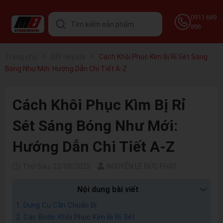
0911 689
896
Trang chủ
DIY này kia
Cách Khôi Phục Kìm Bị Rỉ Sét Sáng
Bóng Như Mới: Hướng Dẫn Chi Tiết A-Z
Cách Khôi Phục Kìm Bị Rỉ
Sét Sáng Bóng Như Mới:
Hướng Dẫn Chi Tiết A-Z
Thứ Sáu, 22/08/2025
NGUYỄN LÊ ĐỨC PHÁT
Nội dung bài viết
1. Dụng Cụ Cần Chuẩn Bị
2. Các Bước Khôi Phục Kìm Bị Rỉ Sét