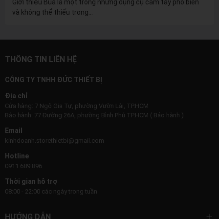
Giới thiệu Búa là một trong những dụng cụ cầm tay phổ biến
và không thể thiếu trong...
THÔNG TIN LIÊN HỆ
CÔNG TY TNHH ĐỨC THIẾT BỊ
Địa chỉ
Cửa hàng: 7 Ngô Gia Tự, phường Vườn Lài, TP.HCM
Bảo hành: 77 Đường 26A, phường Bình Phú TP.HCM ( Bảo hành )
Email
kinhdoanh.storethietbi@gmail.com
Hotline
0911 689 896
Thời gian hỗ trợ
08:00 - 22:00 các ngày trong tuần
HƯỚNG DẪN