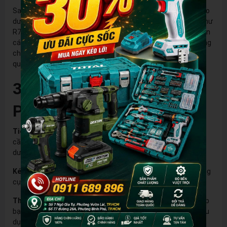
Sau khi đã làm sạch và đánh bóng kìm, bước cuối cùng là bảo
dưỡng. Xịt một lớp dầu bảo dưỡng hoặc chai chống rỉ sét (như
R7) lên toàn bộ bề mặt kìm. Lớp dầu này sẽ không chỉ bôi trơn
các khớp nối mà còn tạo ra một lớp màng bảo vệ, ngăn không
cho không khí và độ ẩm tiếp xúc với kim loại, từ đó chống lại
quá trình oxy hóa và rỉ sét quay trở lại.
3. Lợi Ích Của Việc Khôi
Phục Dụng Cụ Cũ
Tiết Kiệm Chi Phí:
Thay vì mua một chiếc kìm mới, bạn chỉ
cần bỏ ra một khoản chi phí nhỏ cho giấy nhám và dầu bảo
dưỡng.
Kéo Dài Tuổi Thọ Dụng Cụ:
Bảo dưỡng định kỳ giúp các dụng
cụ của bạn bền hơn, luôn trong tình trạng tốt nhất.
Thực Hành DIY:
Đây là một dự án nhỏ nhưng rất hữu ích, giúp
bạn trau dồi kỹ năng tự làm (DIY) và có thể áp dụng cho nhiều
dụng cụ kim loại khác.