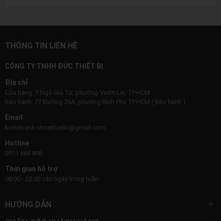
THÔNG TIN LIÊN HỆ
CÔNG TY TNHH ĐỨC THIẾT BỊ
Địa chỉ
Cửa hàng: 7 Ngô Gia Tự, phường Vườn Lài, TP.HCM
Bảo hành: 77 Đường 26A, phường Bình Phú TP.HCM ( Bảo hành )
Email
kinhdoanh.storethietbi@gmail.com
Hotline
0911 689 896
Thời gian hỗ trợ
08:00 - 22:00 các ngày trong tuần
HƯỚNG DẪN