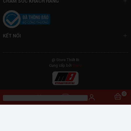
CHĂM SÓC KHÁCH HÀNG
KẾT NỐI
@ Store Thiết Bị
Cung cấp bởi
Sapo
0