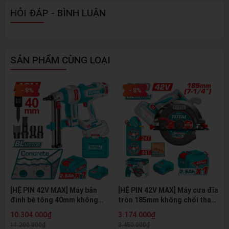
HỎI ĐÁP - BÌNH LUẬN
SẢN PHẨM CÙNG LOẠI
- 8%
- 8%
[HỆ PIN 42V MAX] Máy bắn
[HỆ PIN 42V MAX] Máy cưa đĩa
đinh bê tông 40mm không
tròn 185mm không chổi than
chổi than dùng pin 42V MAX
dùng pin 42V MAX TOTAL
10.304.000₫
3.174.000₫
TOTAL TCNLI420602 - HỆ PIN
TSLI4218511 - HỆ PIN 42V
11.200.000₫
3.450.000₫
42V MAX THẾ HỆ MỚI
MAX THẾ HỆ MỚI