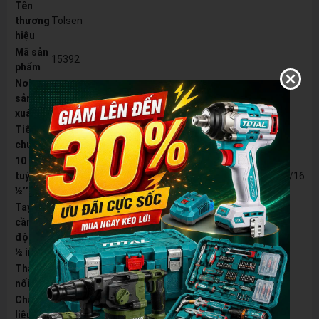
Tên
thương
Tolsen
hiệu
Mã sản
15392
phẩm
Nơi
sản
Trung Quốc
xuất
Tiêu
Mỹ
chuẩn
10 đầu
tuýp
3/8″,7/16″,1/2″,9/16″,5/8″,11/16″,3/4″,13/16″,7/8″,15/16″
½’’
Tay
cầm tự
72T
động
½ inch
Thanh
½ inch 125 mm
nối
Chất
thép CR-V
liệu