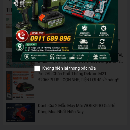
TIN NỔI BẬT
5 Cách Tận Dụng Máy Phun Xịt Áp Lực Cao
Không Chỉ Để Rửa Xe
Tủ Dụng Cụ CSPS: Giải Pháp Sắp Xếp Chuyên
Nghiệp Cho Mọi Xưởng Cơ Khí
🔋 Đột Phá Công Nghệ: Pin Lithium 42V TOTAL
B42M – Giải Pháp Thay Thế Máy Dùng Điện và
Nhiên Liệu
Không hiện lại thông báo nữa
Pin 2Ah Chân Phổ Thông Dekton M21-
B2065PLUS - GỌN NHẸ, TIỆN LỢI đã về hàng!!!
Đánh Giá 2 Mẫu Máy Mài WORKPRO Giá Rẻ
Đáng Mua Nhất Hiện Nay