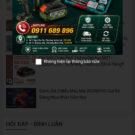
5 Cách Tận Dụng Máy Phun Xịt Áp Lực Cao
Không Chỉ Để Rửa Xe
Tủ Dụng Cụ CSPS: Giải Pháp Sắp Xếp Chuyên
Nghiệp Cho Mọi Xưởng Cơ Khí
🔋 Đột Phá Công Nghệ: Pin Lithium 42V TOTAL
B42M – Giải Pháp Thay Thế Máy Dùng Điện và
Nhiên Liệu
Pin 2Ah Chân Phổ Thông Dekton M21-
Không hiện lại thông báo nữa
B2065PLUS - GỌN NHẸ, TIỆN LỢI đã về hàng!!!
Đánh Giá 2 Mẫu Máy Mài WORKPRO Giá Rẻ
Đáng Mua Nhất Hiện Nay
HỎI ĐÁP - BÌNH LUẬN