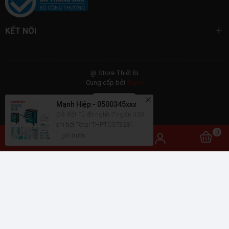
KẾT NỐI
@ Store Thiết Bị
Cung cấp bởi
Sapo
Mạnh Hiệp - 0500345xxx
Đã đặt Tủ đồ nghề 7 ngăn 328
chi tiết Total THPTCS73281
1 giờ trước
0