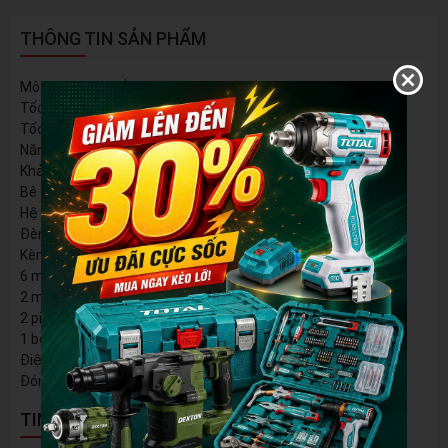
THÔNG TIN SẢN PHẨM
Mô tơ không chổi than. Điện áp: 42V
Tốc độ không tải: 0-1100 vòng/phút
Tốc độ va đập: 0-5000 vòng/phút
Năng lượng va đập: 2,5J
Khả năng khoan tối đa:
Bê tông: 26mm/ Thép: 13mm/ Gỗ: 30mm
Hệ thống đầu đầu gài SDS plus
Đèn làm việc LED tích hợp
Kèm theo:
6 mũi khoan (6/8/10/12/14/16*160mm)
2 mũi đục
2 pin 2,0Ah (TFBLI42201)
1 bộ sạc (TFCLI42021)
Điện áp sạc: 220-240V~50/60Hz
Đóng gói trong hộp nhựa
TIN NỔI BẬT