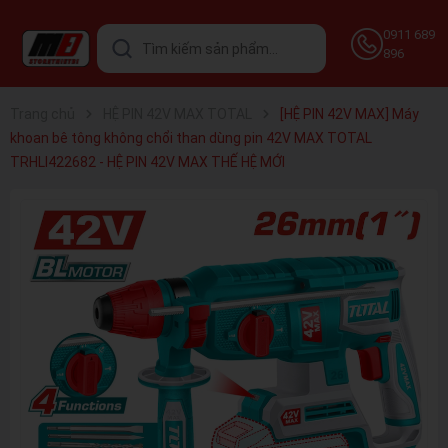
0911 689
896
Trang chủ
HỆ PIN 42V MAX TOTAL
[HỆ PIN 42V MAX] Máy
khoan bê tông không chổi than dùng pin 42V MAX TOTAL
TRHLI422682 - HỆ PIN 42V MAX THẾ HỆ MỚI