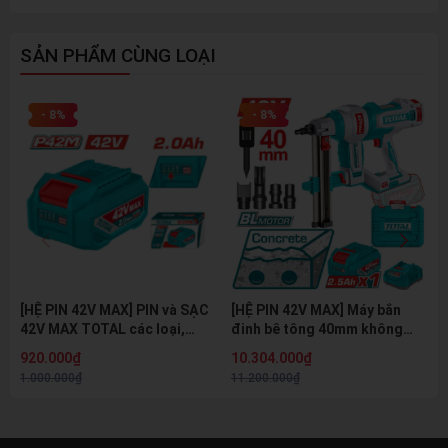
SẢN PHẨM CÙNG LOẠI
- 8%
- 8%
[HỆ PIN 42V MAX] PIN và SẠC
[HỆ PIN 42V MAX] Máy bắn
42V MAX TOTAL các loại,
đinh bê tông 40mm không
dùng cho hệ máy 42V MAX
chổi than dùng pin 42V MAX
920.000₫
10.304.000₫
TOTAL
TOTAL TCNLI420602 - HỆ PIN
1.000.000₫
11.200.000₫
42V MAX THẾ HỆ MỚI