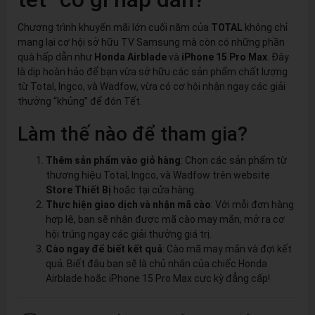
Chương trình khuyến mãi lớn cuối năm của
TOTAL
không chỉ
mang lại cơ hội sở hữu TV Samsung mà còn có những phần
quà hấp dẫn như
Honda Airblade
và
iPhone 15 Pro Max
. Đây
là dịp hoàn hảo để bạn vừa sở hữu các sản phẩm chất lượng
từ Total, Ingco, và Wadfow, vừa có cơ hội nhận ngay các giải
thưởng “khủng” để đón Tết.
Làm thế nào để tham gia?
Thêm sản phẩm vào giỏ hàng
: Chọn các sản phẩm từ
thương hiệu Total, Ingco, và Wadfow trên website
Store Thiết Bị
hoặc tại cửa hàng.
Thực hiện giao dịch và nhận mã cào
: Với mỗi đơn hàng
hợp lệ, bạn sẽ nhận được mã cào may mắn, mở ra cơ
hội trúng ngay các giải thưởng giá trị.
Cào ngay để biết kết quả
: Cào mã may mắn và đợi kết
quả. Biết đâu bạn sẽ là chủ nhân của chiếc Honda
Airblade hoặc iPhone 15 Pro Max cực kỳ đẳng cấp!