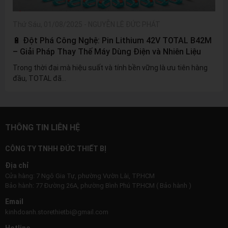
Thứ Sáu, 01/08/2025
-
NGUYỄN LÊ ĐỨC PHÁT
🔋 Đột Phá Công Nghệ: Pin Lithium 42V TOTAL B42M
– Giải Pháp Thay Thế Máy Dùng Điện và Nhiên Liệu
Trong thời đại mà hiệu suất và tính bền vững là ưu tiên hàng
đầu, TOTAL đã...
THÔNG TIN LIÊN HỆ
CÔNG TY TNHH ĐỨC THIẾT BỊ
Địa chỉ
Cửa hàng: 7 Ngô Gia Tự, phường Vườn Lài, TP.HCM
Bảo hành: 77 Đường 26A, phường Bình Phú TP.HCM ( Bảo hành )
Email
kinhdoanh.storethietbi@gmail.com
Hotline