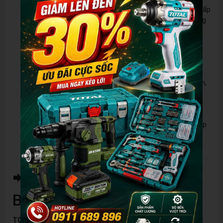
Sản phẩm đa dạng, chất lượng
: Store Thiết Bị cung cấp
các sản phẩm chính hãng từ các thương hiệu nổi tiếng
như
Total, Ingco, Wadfow
, đảm bảo chất lượng vượt
trội cho mọi nhu cầu của bạn.
Giá cả cạnh tranh
: Luôn có mức giá tốt nhất cho các
sản phẩm dụng cụ cầm tay và thiết bị điện tử.
Chương trình khuyến mãi hấp dẫn
: Với nhiều giải
thưởng lớn và các sự kiện ưu đãi diễn ra thường xuyên,
bạn vừa có cơ hội mua sắm vừa nhận được phần
thưởng bất ngờ.
Dịch vụ chăm sóc khách hàng tận tâm
: Đội ngũ nhân
viên của Store Thiết Bị luôn sẵn sàng hỗ trợ và giải đáp
mọi thắc mắc để mang đến trải nghiệm mua sắm tốt
nhất cho bạn.
📲 Tham Gia Ngay – Đừng
Bỏ Lỡ Cơ Hội!
TOTAL
còn rất nhiều phần quà hấp dẫn và bất ngờ đang chờ