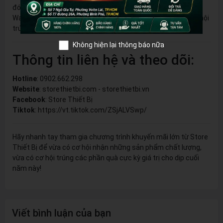
đón bạn. Hãy thêm ngay các sản phẩm của Total, Ingco, và
Wadfow vào giỏ hàng để tham gia chương trình và tăng cơ hội
trúng thưởng của bạn ngay hôm nay!
Không hiện lại thông báo nữa
Thông tin liên hệ và theo dõi:
Hotline
: 0902.662.298
Website
:
storethietbi.com
-
storethietbi.vn
Facebook
:
Store Thiết Bị
Tiktok
:
https://vt.tiktok.com/ZSjALVSwp/
Hãy nhanh tay tham gia chương trình khuyến mãi lớn từ Store
Thiết Bị để vừa có cơ hội nhận những sản phẩm chất lượng,
vừa có cơ hội trúng các phần quà cực kỳ giá trị cho dịp cuối
năm này!
Viết bình luận của bạn