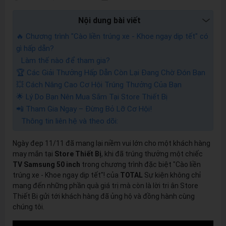
Nội dung bài viết
🔥 Chương trình "Cào liền trúng xe - Khoe ngay dịp tết" có
gì hấp dẫn?
Làm thế nào để tham gia?
🏆 Các Giải Thưởng Hấp Dẫn Còn Lại Đang Chờ Đón Bạn
💥 Cách Nâng Cao Cơ Hội Trúng Thưởng Của Bạn
🌟 Lý Do Bạn Nên Mua Sắm Tại Store Thiết Bị
📲 Tham Gia Ngay – Đừng Bỏ Lỡ Cơ Hội!
Thông tin liên hệ và theo dõi:
Ngày đẹp 11/11 đã mang lại niềm vui lớn cho một khách hàng
may mắn tại
Store Thiết Bị
, khi đã trúng thưởng một chiếc
TV Samsung 50 inch
trong chương trình đặc biệt "Cào liền
trúng xe - Khoe ngay dịp tết"! của
TOTAL
Sự kiện không chỉ
mang đến những phần quà giá trị mà còn là lời tri ân Store
Thiết Bị gửi tới khách hàng đã ủng hộ và đồng hành cùng
chúng tôi.