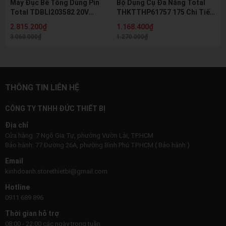
Máy Đục Bê Tông Dùng Pin
Bộ Dụng Cụ Đa Năng Total
Total TDBLI203582 20V
THKTTHP61757 175 Chi Tiết
Brushless SDS Hex 16J Kèm
Kèm Búa Kìm Mỏ Lết Tuốc Nơ
2.815.200₫
1.168.400₫
2 Pin 5.0Ah Và Sạc
Vít Chính Hãng
3.060.000₫
1.270.000₫
THÔNG TIN LIÊN HỆ
CÔNG TY TNHH ĐỨC THIẾT BỊ
Địa chỉ
Cửa hàng: 7 Ngô Gia Tự, phường Vườn Lài, TP.HCM
Bảo hành: 77 Đường 26A, phường Bình Phú TP.HCM ( Bảo hành )
Email
kinhdoanh.storethietbi@gmail.com
Hotline
0911 689 896
Thời gian hỗ trợ
08:00 - 22:00 các ngày trong tuần