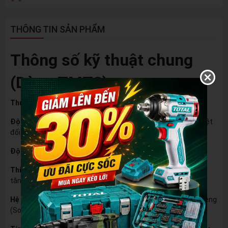
THÔNG TIN SẢN PHẨM
Thông số kỹ thuật chung
(Dòng TMT2):
Thương hiệu:
Total.
Độ chính xác:
0.5mm/m (Đảm bảo độ cân bằng gần như tuyệt
đối).
Độ dày nhôm:
1.5mm (Cứng cáp, chống biến dạng).
Thiết kế mặt đáy:
Milled Bottom (Mặt đáy được mài phẳng
tăng độ chuẩn xác).
Hệ thống bọt thủy:
Gồm 3 ống bọt thủy đứng, ngang và nghiêng
(Solidx3).