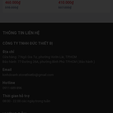
460.000₫
410.000₫
25Kg
Box)
598.000₫
507.000₫
THÔNG TIN LIÊN HỆ
CÔNG TY TNHH ĐỨC THIẾT BỊ
Địa chỉ
Cửa hàng: 7 Ngô Gia Tự, phường Vườn Lài, TP.HCM
Bảo hành: 77 Đường 26A, phường Bình Phú TP.HCM ( Bảo hành )
Email
kinhdoanh.storethietbi@gmail.com
Hotline
0911 689 896
Thời gian hỗ trợ
08:00 - 22:00 các ngày trong tuần