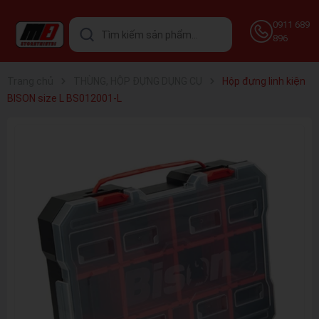
0911 689
896
Trang chủ
THÙNG, HỘP ĐỰNG DỤNG CỤ
Hộp đựng linh kiện
BISON size L BS012001-L