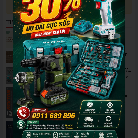
Thông tin sản phẩm đang được cập nhật
TIN NỔI BẬT
5 Cách Tận Dụng Máy Phun Xịt Áp Lực Cao
Không Chỉ Để Rửa Xe
Tủ Dụng Cụ CSPS: Giải Pháp Sắp Xếp Chuyên
Nghiệp Cho Mọi Xưởng Cơ Khí
🔋 Đột Phá Công Nghệ: Pin Lithium 42V TOTAL
B42M – Giải Pháp Thay Thế Máy Dùng Điện và
Nhiên Liệu
Pin 2Ah Chân Phổ Thông Dekton M21-
B2065PLUS - GỌN NHẸ, TIỆN LỢI đã về hàng!!!
Đánh Giá 2 Mẫu Máy Mài WORKPRO Giá Rẻ
Đáng Mua Nhất Hiện Nay