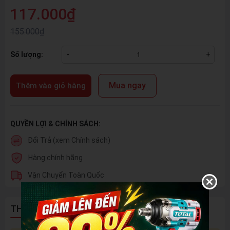
117.000₫
155.000₫
Số lượng:
-
+
Mua ngay
Thêm vào giỏ hàng
QUYỀN LỢI & CHÍNH SÁCH:
Đổi Trả (xem Chính sách)
Hàng chính hãng
Vận Chuyển Toàn Quốc
THÔNG TIN SẢN PHẨM