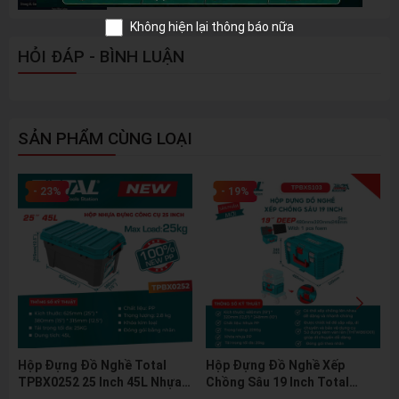
Không hiện lại thông báo nữa
HỎI ĐÁP - BÌNH LUẬN
SẢN PHẨM CÙNG LOẠI
- 23%
- 19%
Hộp Đựng Đồ Nghề Total
Hộp Đựng Đồ Nghề Xếp
TPBX0252 25 Inch 45L Nhựa
Chồng Sâu 19 Inch Total
PP Khóa Kim Loại Tải Trọng
TPBXS103 (Stackable Tool