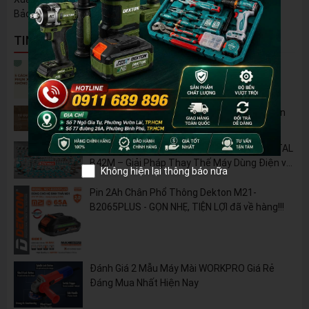
Bảo hành: 6 tháng
TIN NỔI BẬT
5 Cách Tận Dụng Máy Phun Xịt Áp Lực Cao
Không Chỉ Để Rửa Xe
Tủ Dụng Cụ CSPS: Giải Pháp Sắp Xếp Chuyên
Nghiệp Cho Mọi Xưởng Cơ Khí
🔋 Đột Phá Công Nghệ: Pin Lithium 42V TOTAL
B42M – Giải Pháp Thay Thế Máy Dùng Điện và
Không hiện lại thông báo nữa
Nhiên Liệu
Pin 2Ah Chân Phổ Thông Dekton M21-
B2065PLUS - GỌN NHẸ, TIỆN LỢI đã về hàng!!!
Đánh Giá 2 Mẫu Máy Mài WORKPRO Giá Rẻ
Đáng Mua Nhất Hiện Nay