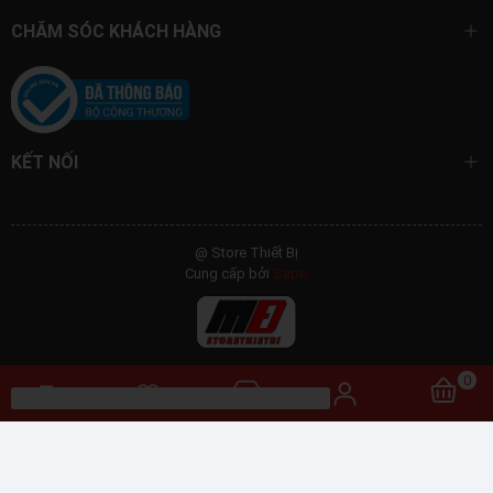
CHĂM SÓC KHÁCH HÀNG
KẾT NỐI
@ Store Thiết Bị
Cung cấp bởi
Sapo
0