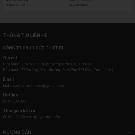
Chuyên Rửa Xe & Vệ Sinh Máy
3.000.000₫
4.290.000₫
Lạnh
THÔNG TIN LIÊN HỆ
CÔNG TY TNHH ĐỨC THIẾT BỊ
Địa chỉ
Cửa hàng: 7 Ngô Gia Tự, phường Vườn Lài, TP.HCM
Bảo hành: 77 Đường 26A, phường Bình Phú TP.HCM ( Bảo hành )
Email
kinhdoanh.storethietbi@gmail.com
Hotline
0911 689 896
Thời gian hỗ trợ
08:00 - 22:00 các ngày trong tuần
HƯỚNG DẪN