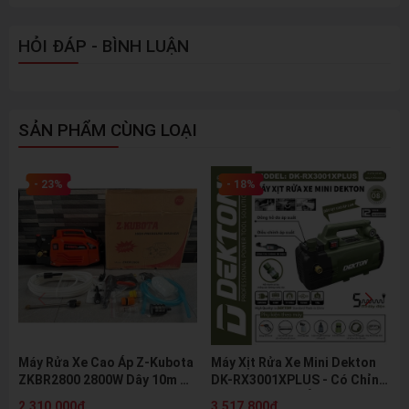
HỎI ĐÁP - BÌNH LUẬN
SẢN PHẨM CÙNG LOẠI
- 23%
- 18%
Máy Rửa Xe Cao Áp Z-Kubota
Máy Xịt Rửa Xe Mini Dekton
ZKBR2800 2800W Dây 10m Tự
DK-RX3001XPLUS - Có Chỉnh
Hút Nước Kèm Bình Bọt Tuyết
Áp, Motor Cảm Ứng Từ,
2.310.000₫
3.517.800₫