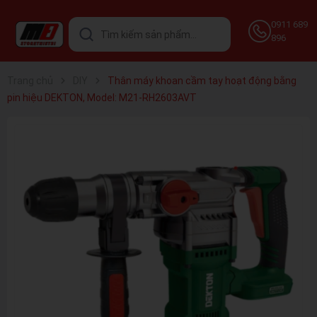
0911 689
896
Trang chủ
DIY
Thân máy khoan cầm tay hoạt động bằng
pin hiệu DEKTON, Model: M21-RH2603AVT