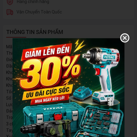
Hàng chính hãng
Vận Chuyển Toàn Quốc
THÔNG TIN SẢN PHẨM
Mã sản phẩm: M21 – RH2603AVT – MOTER không chổi than
Thiết kế chống rung AVT
Điện Áp :21V chân pin phổ thông Makita
Đầu cặp SDS PLUS tháo lắp dễ dàng
Khoan bê tông tối đa mũi 26mm
Khoan gỗ 30mm
Khoan sắt 13mm
Tốc độ 800 vòng
Số lần đập búa: 3800
Lực đập 4,5J
Đảo Chiều : có
Trọng lượng thân máy : 3,7 Kg ( đóng gói 5,5kg)
3 chức năng: khoan sắt, khoan bê tông và đục bê tông
Tay cầm phụ tăng độ chắc chắn khi cầm nắm sử dụng máy
Xuất sứ: China