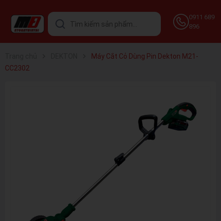
0911 689
896
Trang chủ
DEKTON
Máy Cắt Cỏ Dùng Pin Dekton M21-
CC2302