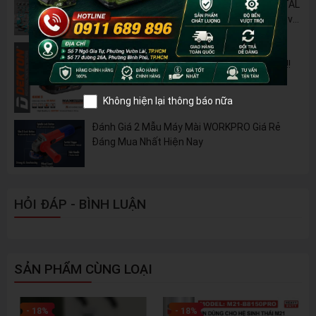
🔋 Đột Phá Công Nghệ: Pin Lithium 42V TOTAL
B42M – Giải Pháp Thay Thế Máy Dùng Điện và
Nhiên Liệu
Pin 2Ah Chân Phổ Thông Dekton M21-
B2065PLUS - GỌN NHẸ, TIỆN LỢI đã về hàng!!!
Không hiện lại thông báo nữa
Đánh Giá 2 Mẫu Máy Mài WORKPRO Giá Rẻ
Đáng Mua Nhất Hiện Nay
HỎI ĐÁP - BÌNH LUẬN
SẢN PHẨM CÙNG LOẠI
- 18%
- 18%