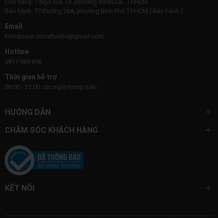
Cửa hàng: 7 Ngô Gia Tự, phường Vườn Lài, TP.HCM
Bảo hành: 77 Đường 26A, phường Bình Phú TP.HCM ( Bảo hành )
Email
kinhdoanh.storethietbi@gmail.com
Hotline
0911 689 896
Thời gian hỗ trợ
08:00 - 22:00 các ngày trong tuần
HƯỚNG DẪN
CHĂM SÓC KHÁCH HÀNG
KẾT NỐI