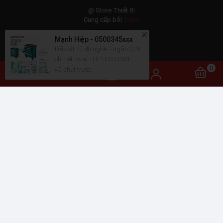
@ Store Thiết Bị
Cung cấp bởi
Sapo
Mạnh Hiệp - 0500345xxx
Đã đặt Tủ đồ nghề 7 ngăn 328
chi tiết Total THPTCS73281
45 phút trước
0