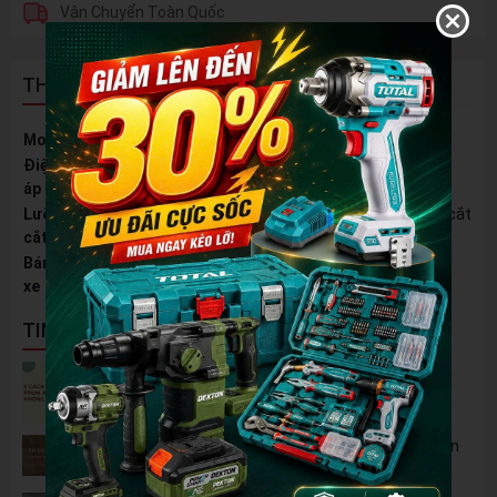
Vận Chuyển Toàn Quốc
THÔNG TIN SẢN PHẨM
Motor
BRUSHLESS
Điện
21V
áp
Lưỡi
230mm, 2 lưỡi, 1 lưỡi cước, lưỡi dùng chung với máy cắt
cắt
cỏ xăng
Bánh
Có
xe
TIN NỔI BẬT
5 Cách Tận Dụng Máy Phun Xịt Áp Lực Cao
Không Chỉ Để Rửa Xe
Tủ Dụng Cụ CSPS: Giải Pháp Sắp Xếp Chuyên
Nghiệp Cho Mọi Xưởng Cơ Khí