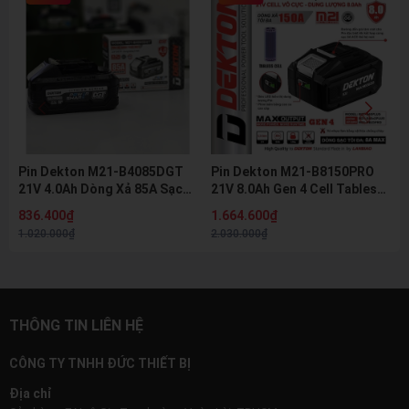
Pin Dekton M21-B4085DGT
Pin Dekton M21-B8150PRO
21V 4.0Ah Dòng Xả 85A Sạc
21V 8.0Ah Gen 4 Cell Tabless
Nhanh 8A Pin Lithium Hệ M21
Dòng Xả 150A Pin Lithium Hệ
836.400₫
1.664.600₫
Chính Hãng
M21 Chính Hãng
1.020.000₫
2.030.000₫
THÔNG TIN LIÊN HỆ
CÔNG TY TNHH ĐỨC THIẾT BỊ
Địa chỉ