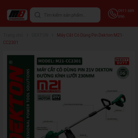
0911 689
896
Trang chủ
DEKTON
Máy Cắt Cỏ Dùng Pin Dekton M21-
CC2301