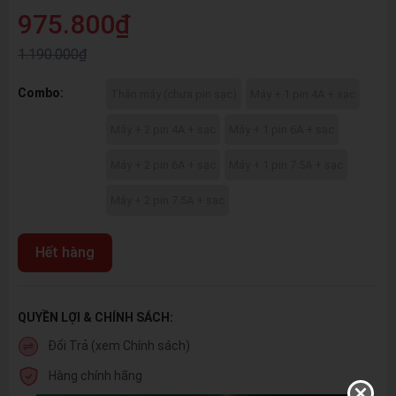
975.800₫
1.190.000₫
Combo:
Thân máy (chưa pin sạc)
Máy + 1 pin 4A + sạc
Máy + 2 pin 4A + sạc
Máy + 1 pin 6A + sạc
Máy + 2 pin 6A + sạc
Máy + 1 pin 7.5A + sạc
Máy + 2 pin 7.5A + sạc
Hết hàng
QUYỀN LỢI & CHÍNH SÁCH:
Đổi Trả (xem Chính sách)
Hàng chính hãng