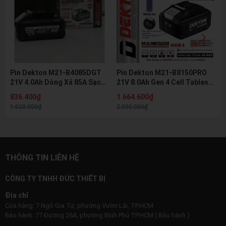
Pin Dekton M21-B4085DGT
Pin Dekton M21-B8150PRO
21V 4.0Ah Dòng Xả 85A Sạc
21V 8.0Ah Gen 4 Cell Tabless
Nhanh 8A Pin Lithium Hệ M21
Dòng Xả 150A Pin Lithium Hệ
836.400₫
1.664.600₫
Chính Hãng
M21 Chính Hãng
1.020.000₫
2.030.000₫
THÔNG TIN LIÊN HỆ
CÔNG TY TNHH ĐỨC THIẾT BỊ
Địa chỉ
Cửa hàng: 7 Ngô Gia Tự, phường Vườn Lài, TP.HCM
Bảo hành: 77 Đường 26A, phường Bình Phú TP.HCM ( Bảo hành )