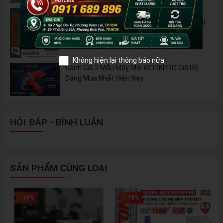
Nhiên Liệu
Pin 2Ah Chân Phổ Thông Dekton M21-
B2065PLUS - GỌN NHẸ, TIỆN LỢI đã về hàng!!!
Không hiện lại thông báo nữa
Đánh Giá 2 Mẫu Máy Mài WORKPRO Giá Rẻ
Đáng Mua Nhất Hiện Nay
HỎI ĐÁP - BÌNH LUẬN
SẢN PHẨM CÙNG LOẠI
- 18%
- 18%