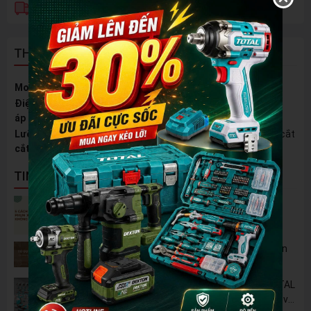
Vận Chuyển Toàn Quốc
THÔNG TIN SẢN PHẨM
Motor
BRUSHLESS công nghệ mới motor ngoài
Điện
21V
áp
Lưỡi
230mm, 2 lưỡi, 1 lưỡi cước, lưỡi dùng chung với máy cắt
cắt
cỏ xăng
TIN NỔI BẬT
5 Cách Tận Dụng Máy Phun Xịt Áp Lực Cao
Không Chỉ Để Rửa Xe
Tủ Dụng Cụ CSPS: Giải Pháp Sắp Xếp Chuyên
Nghiệp Cho Mọi Xưởng Cơ Khí
🔋 Đột Phá Công Nghệ: Pin Lithium 42V TOTAL
B42M – Giải Pháp Thay Thế Máy Dùng Điện và