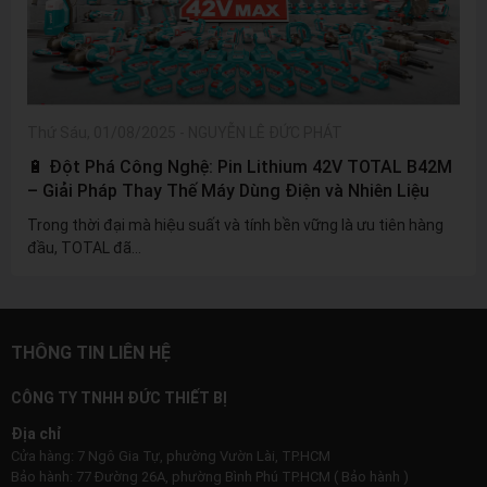
Thứ Sáu, 01/08/2025
-
NGUYỄN LÊ ĐỨC PHÁT
🔋 Đột Phá Công Nghệ: Pin Lithium 42V TOTAL B42M
– Giải Pháp Thay Thế Máy Dùng Điện và Nhiên Liệu
Trong thời đại mà hiệu suất và tính bền vững là ưu tiên hàng
đầu, TOTAL đã...
THÔNG TIN LIÊN HỆ
CÔNG TY TNHH ĐỨC THIẾT BỊ
Địa chỉ
Cửa hàng: 7 Ngô Gia Tự, phường Vườn Lài, TP.HCM
Bảo hành: 77 Đường 26A, phường Bình Phú TP.HCM ( Bảo hành )