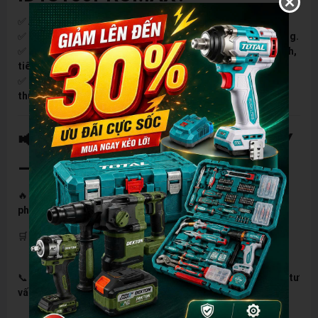
✅
Anh em thợ điện lạnh chuyên khoan rút lõi.
✅
Người làm xây dựng cần khoan tường, khoan sắt, bê tông.
✅
Những ai đang tìm một chiếc máy khoan công suất mạnh,
tiết kiệm thời gian.
✅
Người muốn sở hữu máy khoan pin linh hoạt, không phụ
thuộc nguồn điện.
📢 ĐẶT HÀNG NGAY HÔM NAY
– SỐ LƯỢNG CÓ HẠN!
🔥
Máy khoan rút lõi Dekton M21-ID13160PROMAX –
Giải
pháp tối ưu cho điện lạnh & xây dựng!
🛒
Hàng chính hãng, bảo hành đầy đủ, giá cực tốt!
📞
Liên hệ ngay
Hotline: 0902.662.298
để đặt hàng & nhận tư
vấn miễn phí!
🚀