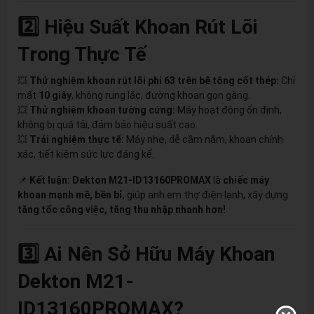
2️⃣ Hiệu Suất Khoan Rút Lõi
Trong Thực Tế
💥
Thử nghiệm khoan rút lõi phi 63 trên bê tông cốt thép:
Chỉ
mất
10 giây
, không rung lắc, đường khoan gọn gàng.
💥
Thử nghiệm khoan tường cứng:
Máy hoạt động ổn định,
không bị quá tải, đảm bảo hiệu suất cao.
💥
Trải nghiệm thực tế:
Máy nhẹ, dễ cầm nắm, khoan chính
xác, tiết kiệm sức lực đáng kể.
📌
Kết luận:
Dekton M21-ID13160PROMAX
là
chiếc máy
khoan mạnh mẽ, bền bỉ
, giúp anh em thợ điện lạnh, xây dựng
tăng tốc công việc, tăng thu nhập nhanh hơn!
3️⃣ Ai Nên Sở Hữu
Máy Khoan
Dekton M21-
ID13160PROMAX?