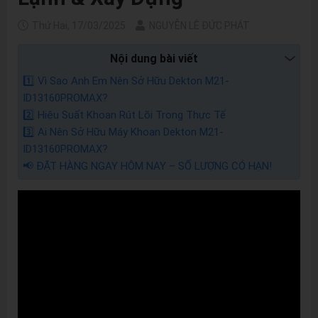
Thứ Hai, 17/03/2025
NGUYỄN LÊ ĐỨC PHÁT
Nội dung bài viết
1️⃣ Vì Sao Anh Em Nên Sở Hữu Dekton M21-
ID13160PROMAX?
2️⃣ Hiệu Suất Khoan Rút Lõi Trong Thực Tế
3️⃣ Ai Nên Sở Hữu Máy Khoan Dekton M21-
ID13160PROMAX?
📢 ĐẶT HÀNG NGAY HÔM NAY – SỐ LƯỢNG CÓ HẠN!