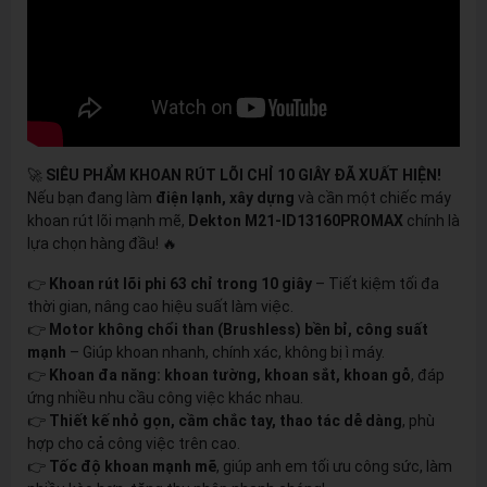
🚀
SIÊU PHẨM KHOAN RÚT LÕI CHỈ 10 GIÂY ĐÃ XUẤT HIỆN!
Nếu bạn đang làm
điện lạnh, xây dựng
và cần một chiếc máy
khoan rút lõi mạnh mẽ,
Dekton M21-ID13160PROMAX
chính là
lựa chọn hàng đầu! 🔥
👉
Khoan rút lõi phi 63 chỉ trong 10 giây
– Tiết kiệm tối đa
thời gian, nâng cao hiệu suất làm việc.
👉
Motor không chổi than (Brushless) bền bỉ, công suất
mạnh
– Giúp khoan nhanh, chính xác, không bị ì máy.
👉
Khoan đa năng: khoan tường, khoan sắt, khoan gỗ
, đáp
ứng nhiều nhu cầu công việc khác nhau.
👉
Thiết kế nhỏ gọn, cầm chắc tay, thao tác dễ dàng
, phù
hợp cho cả công việc trên cao.
👉
Tốc độ khoan mạnh mẽ
, giúp anh em tối ưu công sức, làm