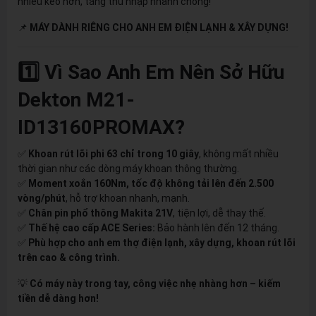
nhiều kèo hơn, tăng thu nhập nhanh chóng!
📌
MÁY DÀNH RIÊNG CHO ANH EM ĐIỆN LẠNH & XÂY DỰNG!
1️⃣ Vì Sao Anh Em Nên Sở Hữu
Dekton M21-
ID13160PROMAX?
✅
Khoan rút lõi phi 63 chỉ trong 10 giây
, không mất nhiều
thời gian như các dòng máy khoan thông thường.
✅
Moment xoắn 160Nm, tốc độ không tải lên đến 2.500
vòng/phút
, hỗ trợ khoan nhanh, mạnh.
✅
Chân pin phổ thông Makita 21V
, tiện lợi, dễ thay thế.
✅
Thế hệ cao cấp ACE Series:
Bảo hành lên đến 12 tháng.
✅
Phù hợp cho anh em thợ điện lạnh, xây dựng, khoan rút lõi
trên cao & công trình.
💡
Có máy này trong tay, công việc nhẹ nhàng hơn – kiếm
tiền dễ dàng hơn!