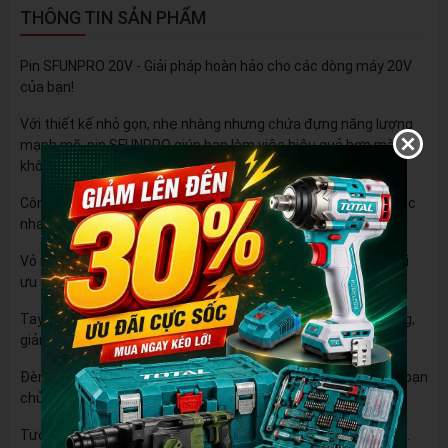
THÔNG TIN SẢN PHẨM
Pin SFUNPRO 20V - Giải pháp hoàn hảo cho các dòng máy 20V
của bạn!
Với thiết kế nhỏ gọn, nhẹ nhàng nhưng chứa đựng năng lượng
mạnh mẽ, pin SFUNPRO giúp bạn làm việc hiệu quả hơn mà
không lo bị gián đoạn.
Công nghệ Lithium-ion tiên tiến: Đảm bảo tuổi thọ pin cao, sạc
nhanh và không hiệu ứng bộ nhớ.
Vỏ nhựa ABS cao cấp: Chống va đập, trầy xước, bảo vệ pin tối
ưu trong mọi điều kiện làm việc.
Tay cầm thiết kế khoa học: Đảm bảo sự thoải mái khi sử dụng,
giảm thiểu mỏi tay.
Đèn LED thông minh: Hiển thị trực quan mức pin còn lại, giúp bạn
chủ động hơn trong công việc.
Tương thích hoàn hảo: Với các dòng máy 20V trên thị trường.