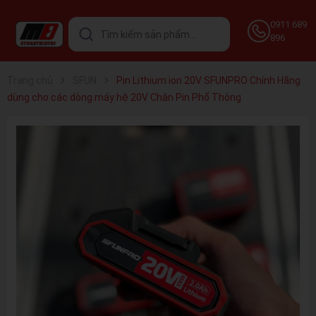
0911 689
896
Trang chủ
SFUN
Pin Lithium ion 20V SFUNPRO Chính Hãng
dùng cho các dòng máy hệ 20V Chân Pin Phổ Thông