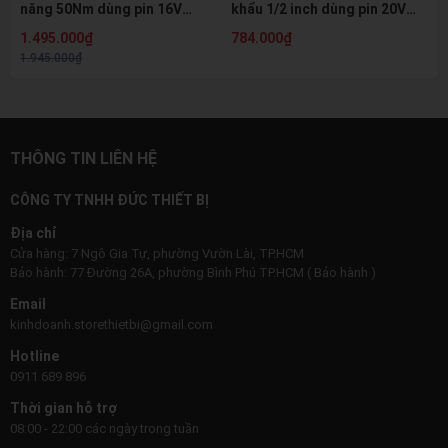
năng 50Nm dùng pin 16V
khẩu 1/2 inch dùng pin 20V
SFUNPRO S16 DR10A
SFUNPRO S20 M350A
1.495.000₫
784.000₫
(2pin2Ah+sạc+hộp)
1.945.000₫
THÔNG TIN LIÊN HỆ
CÔNG TY TNHH ĐỨC THIẾT BỊ
Địa chỉ
Cửa hàng: 7 Ngô Gia Tự, phường Vườn Lài, TP.HCM
Bảo hành: 77 Đường 26A, phường Bình Phú TP.HCM ( Bảo hành )
Email
kinhdoanh.storethietbi@gmail.com
Hotline
0911 689 896
Thời gian hỗ trợ
08:00 - 22:00 các ngày trong tuần