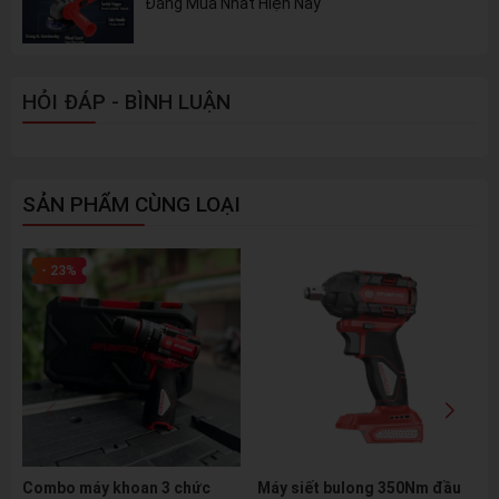
Đáng Mua Nhất Hiện Nay
HỎI ĐÁP - BÌNH LUẬN
SẢN PHẨM CÙNG LOẠI
- 23%
Combo máy khoan 3 chức
Máy siết bulong 350Nm đầu
M