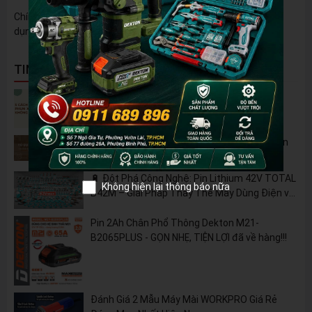
Chính hãng, chất lượng cao: Đảm bảo an toàn cho người sử
dụng và thiết bị.
TIN NỔI BẬT
5 Cách Tận Dụng Máy Phun Xịt Áp Lực Cao
Không Chỉ Để Rửa Xe
Tủ Dụng Cụ CSPS: Giải Pháp Sắp Xếp Chuyên
Nghiệp Cho Mọi Xưởng Cơ Khí
🔋 Đột Phá Công Nghệ: Pin Lithium 42V TOTAL
Không hiện lại thông báo nữa
B42M – Giải Pháp Thay Thế Máy Dùng Điện và
Nhiên Liệu
Pin 2Ah Chân Phổ Thông Dekton M21-
B2065PLUS - GỌN NHẸ, TIỆN LỢI đã về hàng!!!
Đánh Giá 2 Mẫu Máy Mài WORKPRO Giá Rẻ