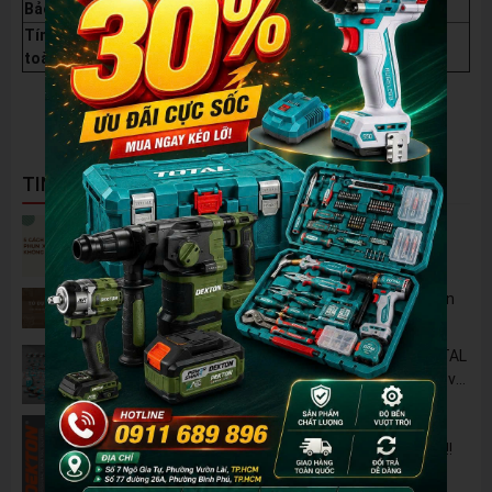
Bảo hành
12 Tháng Bảo Hành Motor
Tính năng an
Công tắc chống rò rỉ điện/Chống giật
toàn
TIN NỔI BẬT
5 Cách Tận Dụng Máy Phun Xịt Áp Lực Cao
Không Chỉ Để Rửa Xe
Tủ Dụng Cụ CSPS: Giải Pháp Sắp Xếp Chuyên
Nghiệp Cho Mọi Xưởng Cơ Khí
🔋 Đột Phá Công Nghệ: Pin Lithium 42V TOTAL
B42M – Giải Pháp Thay Thế Máy Dùng Điện và
Nhiên Liệu
Pin 2Ah Chân Phổ Thông Dekton M21-
B2065PLUS - GỌN NHẸ, TIỆN LỢI đã về hàng!!!