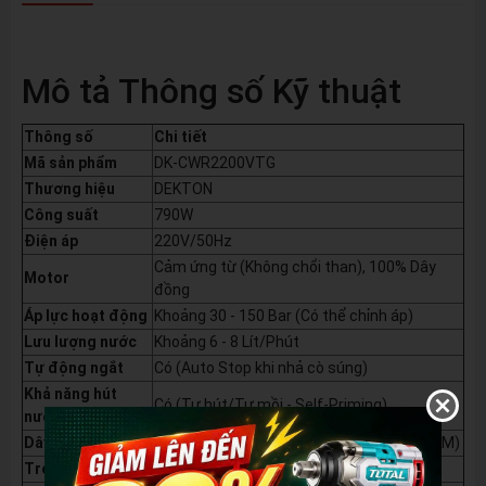
Mô tả Thông số Kỹ thuật
Thông số
Chi tiết
Mã sản phẩm
DK-CWR2200VTG
Thương hiệu
DEKTON
Công suất
790W
Điện áp
220V/50Hz
Cảm ứng từ (Không chổi than), 100% Dây
Motor
đồng
Áp lực hoạt động
Khoảng 30 - 150 Bar (Có thể chỉnh áp)
Lưu lượng nước
Khoảng 6 - 8 Lít/Phút
Tự động ngắt
Có (Auto Stop khi nhả cò súng)
Khả năng hút
Có (Tự hút/Tự mồi - Self-Priming)
nước
Dây xịt áp lực
Dây xịt cao áp 10M (Phiên bản cũ có thể 8M)
Trọng lượng
Khoảng 9 Kg