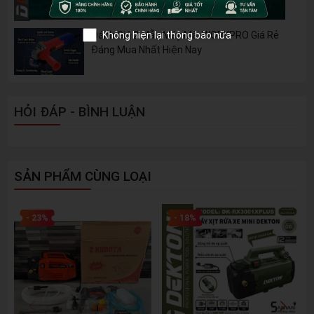
Không hiện lại thông báo nữa
Đánh Giá 2 Mẫu Máy Mài WORKPRO Giá Rẻ
Đáng Mua Nhất Hiện Nay
HỎI ĐÁP - BÌNH LUẬN
SẢN PHẨM CÙNG LOẠI
- 23%
- 18%