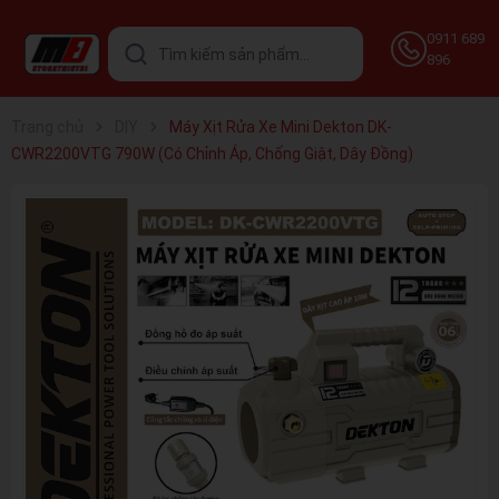
0911 689
896
Trang chủ
DIY
Máy Xịt Rửa Xe Mini Dekton DK-
CWR2200VTG 790W (Có Chỉnh Áp, Chống Giật, Dây Đồng)