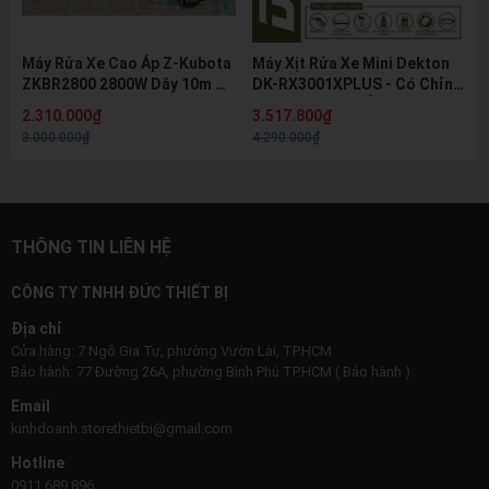
Máy Rửa Xe Cao Áp Z-Kubota
Máy Xịt Rửa Xe Mini Dekton
ZKBR2800 2800W Dây 10m Tự
DK-RX3001XPLUS - Có Chỉnh
Hút Nước Kèm Bình Bọt Tuyết
Áp, Motor Cảm Ứng Từ,
2.310.000₫
3.517.800₫
Chuyên Rửa Xe & Vệ Sinh Máy
3.000.000₫
4.290.000₫
Lạnh
THÔNG TIN LIÊN HỆ
CÔNG TY TNHH ĐỨC THIẾT BỊ
Địa chỉ
Cửa hàng: 7 Ngô Gia Tự, phường Vườn Lài, TP.HCM
Bảo hành: 77 Đường 26A, phường Bình Phú TP.HCM ( Bảo hành )
Email
kinhdoanh.storethietbi@gmail.com
Hotline
0911 689 896