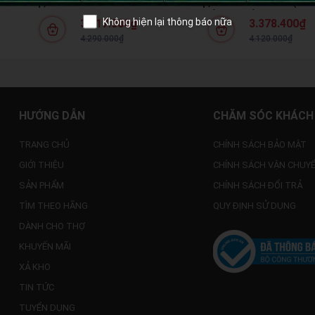
Chỉnh Áp,
RX3001XMAX - Có Chỉnh Áp,
RX3001X (300
, Chuyên Rửa
Chống Rò Điện, Motor Cảm Ứng
Ứng Từ, Chốn
Không hiện lại thông báo nữa
3.517.800₫
3.378.400₫
ạnh
Từ 100% Đồng
Áp 12m
4.290.000₫
4.120.000₫
HƯỚNG DẪN
CHĂM SÓC KHÁCH
TRANG CHỦ
CHÍNH SÁCH BẢO MẬT
GIỚI THIỆU
CHÍNH SÁCH VẬN CHUY
SẢN PHẨM
CHÍNH SÁCH ĐỔI TRẢ
TÌM THEO HÃNG
QUY ĐỊNH SỬ DỤNG
DÀNH CHO THỢ
KHUYẾN MÃI
XẢ KHO
TIN TỨC
TUYỂN DỤNG