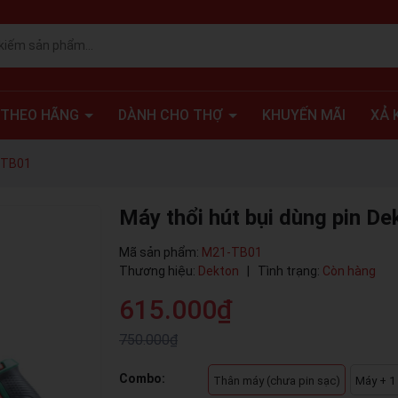
 THEO HÃNG
DÀNH CHO THỢ
KHUYẾN MÃI
XẢ 
1-TB01
Máy thổi hút bụi dùng pin 
Mã sản phẩm:
M21-TB01
Thương hiệu:
Dekton
|
Tình trạng:
Còn hàng
615.000₫
750.000₫
Combo:
Thân máy (chưa pin sạc)
Máy + 1 