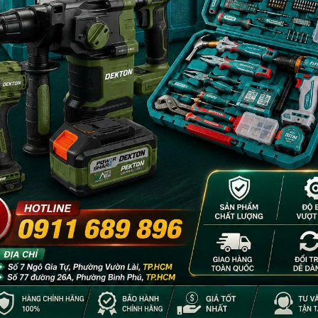
- 18%
- 18%
i Dekton DK-
Máy Xịt Rửa Xe Mini Dekton DK-
Máy Rửa Xe C