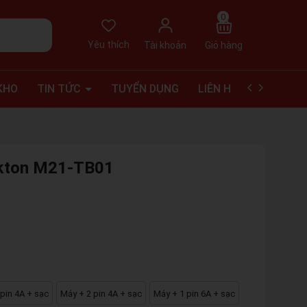
0
Yêu thích
Tài khoản
Giỏ hàng
KHO
TIN TỨC
TUYỂN DỤNG
LIÊN HỆ
VIDEO RE
Dekton M21-TB01
pin 4A + sạc
Máy + 2 pin 4A + sạc
Máy + 1 pin 6A + sạc