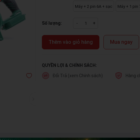
Máy + 2 pin 6A + sạc
Máy + 1 pin 
Số lượng:
-
+
Thêm vào giỏ hàng
Mua ngay
QUYỀN LỢI & CHÍNH SÁCH:
Đổi Trả (xem Chính sách)
Hàng c