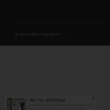
@ Store Thiết Bị
|
Cung cấp bởi
Sapo
Hữu Thọ - 0393335xxx
Đã đặt Máy Siết Vít Dekton M21-CV268PLUS
21V - Lực Siết 268N.m, 4 Tốc Độ, 4 Chế Độ
36 phút trước