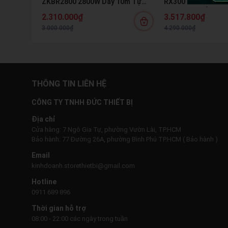
ZKBR2800 2800W Dây 10m Tự
RX3001XPLUS - Có 
Hút Nước Kèm Bình Bọt Tuyết
Motor Cảm Ứng Từ
2.310.000₫
3.517.800₫
Xe & Vệ Sinh Máy L
3.000.000₫
4.290.000₫
THÔNG TIN LIÊN HỆ
CÔNG TY TNHH ĐỨC THIẾT BỊ
Địa chỉ
Cửa hàng: 7 Ngô Gia Tự, phường Vườn Lài, TP.HCM
Bảo hành: 77 Đường 26A, phường Bình Phú TP.HCM ( Bảo hành )
Email
kinhdoanh.storethietbi@gmail.com
Hotline
0911 689 896
Thời gian hỗ trợ
08:00 - 22:00 các ngày trong tuần