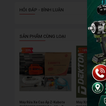
HỎI ĐÁP - BÌNH LUẬN
SẢN PHẨM CÙNG LOẠI
- 23%
- 18%
Máy Rửa Xe Cao Áp Z-Kubota
Máy Xịt Rửa Xe Min