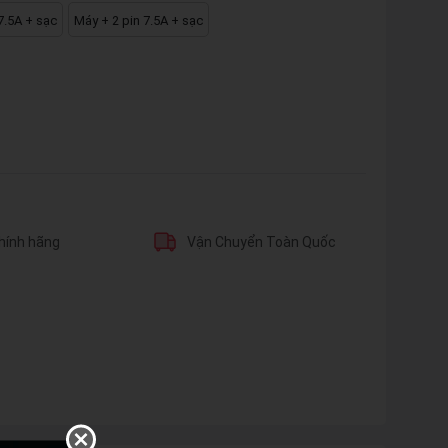
7.5A + sạc
Máy + 2 pin 7.5A + sạc
hính hãng
Vận Chuyển Toàn Quốc