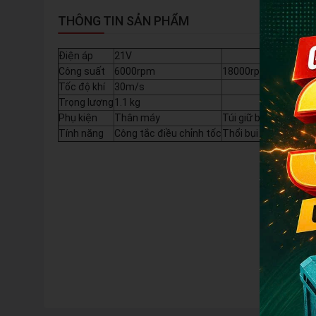
THÔNG TIN SẢN PHẨM
Điện áp
21V
Công suất
6000rpm
18000rpm
Tốc độ khí
30m/s
Trọng lượng
1.1 kg
Phụ kiện
Thân máy
Túi giữ bụi
2 ống nối 
Tính năng
Công tắc điều chỉnh tốc
Thổi bụi
Hút bụi