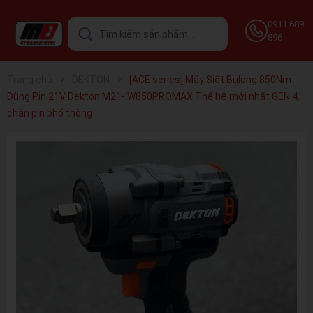
0911 689
896
Trang chủ
DEKTON
[ACE series] Máy Siết Bulong 850Nm
Dùng Pin 21V Dekton M21-IW850PROMAX Thế hệ mới nhất GEN 4,
chân pin phổ thông