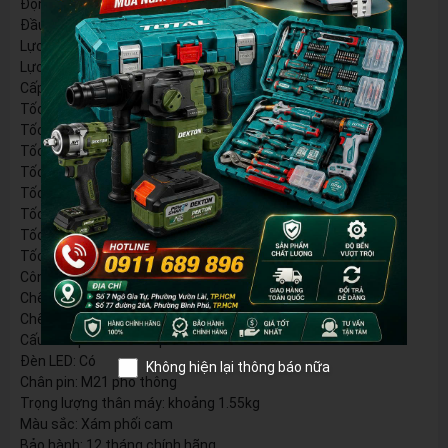
Động cơ: Brushless không chổi than
Đầu khẩu: 1/2 inch, tương đương 12.7mm
Lực siết tối đa: 850Nm
Lực mở tối đa: 1100Nm
Cấp tốc độ: 4 cấp
Tốc độ không tải cấp 1: 0–1200 vòng/phút
Tốc độ không tải cấp 2: 0–1500 vòng/phút
Tốc độ không tải cấp 3: 0–1800 vòng/phút
Tốc độ không tải cấp 4: 0–2400 vòng/phút
Tốc độ đập cấp 1: 0–1700 lần/phút
Tốc độ đập cấp 2: 0–2000 lần/phút
Tốc độ đập cấp 3: 0–2400 lần/phút
Tốc độ đập cấp 4: 0–2700 lần/phút
Công nghệ giảm rung: AVT
Chế độ tự dừng khi siết: Forward Auto-Stop
Chế độ tự giảm tốc khi mở: Reverse Auto-Slow
Cấu hình phím bấm: 2 phím bấm
Đèn LED: Có
Không hiện lại thông báo nữa
Chân pin: M21 phổ thông
Trọng lượng thân máy: khoảng 1.55kg
Màu sắc: Xám phối cam
Bảo hành: 12 tháng chính hãng