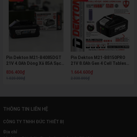
Pin Dekton M21-B4085DGT
Pin Dekton M21-B8150PRO
21V 4.0Ah Dòng Xả 85A Sạc
21V 8.0Ah Gen 4 Cell Tabless
Nhanh 8A Pin Lithium Hệ M21
Dòng Xả 150A Pin Lithium Hệ
836.400₫
1.664.600₫
Chính Hãng
M21 Chính Hãng
1.020.000₫
2.030.000₫
THÔNG TIN LIÊN HỆ
CÔNG TY TNHH ĐỨC THIẾT BỊ
Địa chỉ