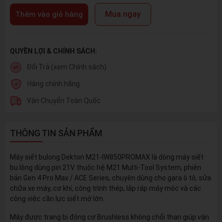
Mua ngay
Thêm vào giỏ hàng
QUYỀN LỢI & CHÍNH SÁCH:
Đổi Trả (xem Chính sách)
Hàng chính hãng
Vận Chuyển Toàn Quốc
THÔNG TIN SẢN PHẨM
Máy siết bulong Dekton M21-IW850PROMAX là dòng máy siết
bu lông dùng pin 21V thuộc hệ M21 Multi-Tool System, phiên
bản Gen 4 Pro Max / ACE Series, chuyên dùng cho gara ô tô, sửa
chữa xe máy, cơ khí, công trình thép, lắp ráp máy móc và các
công việc cần lực siết mở lớn.
Máy được trang bị động cơ Brushless không chổi than giúp vận