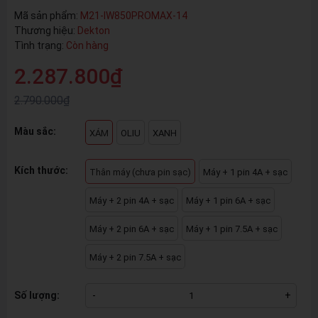
Mã sản phẩm:
M21-IW850PROMAX-14
Thương hiệu:
Dekton
Tình trạng:
Còn hàng
2.287.800₫
2.790.000₫
Màu sắc:
XÁM
OLIU
XANH
Kích thước:
Thân máy (chưa pin sạc)
Máy + 1 pin 4A + sạc
Máy + 2 pin 4A + sạc
Máy + 1 pin 6A + sạc
Máy + 2 pin 6A + sạc
Máy + 1 pin 7.5A + sạc
Máy + 2 pin 7.5A + sạc
Số lượng:
-
+