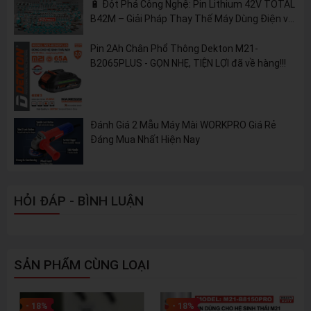
🔋 Đột Phá Công Nghệ: Pin Lithium 42V TOTAL
B42M – Giải Pháp Thay Thế Máy Dùng Điện và
Nhiên Liệu
Pin 2Ah Chân Phổ Thông Dekton M21-
B2065PLUS - GỌN NHẸ, TIỆN LỢI đã về hàng!!!
Đánh Giá 2 Mẫu Máy Mài WORKPRO Giá Rẻ
Đáng Mua Nhất Hiện Nay
HỎI ĐÁP - BÌNH LUẬN
SẢN PHẨM CÙNG LOẠI
- 18%
- 18%