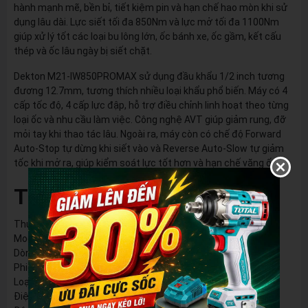
hành mạnh mẽ, bền bỉ, tiết kiệm pin và hạn chế hao mòn khi sử
dụng lâu dài. Lực siết tối đa 850Nm và lực mở tối đa 1100Nm
giúp xử lý tốt các loại bu lông lớn, ốc bánh xe, ốc gầm, kết cấu
thép và ốc lâu ngày bị siết chặt.
Dekton M21-IW850PROMAX sử dụng đầu khẩu 1/2 inch tương
đương 12.7mm, tương thích nhiều loại khẩu phổ biến. Máy có 4
cấp tốc độ, 4 cấp lực đập, hỗ trợ điều chỉnh linh hoạt theo từng
loại ốc và nhu cầu làm việc. Công nghệ AVT giúp giảm rung, đỡ
mỏi tay khi thao tác lâu. Ngoài ra, máy còn có chế độ Forward
Auto-Stop tự dừng khi siết vào và Reverse Auto-Slow tự giảm
tốc khi mở ra, giúp kiểm soát lực tốt hơn và hạn chế văng ốc.
Thông số kỹ thuật:
Thương hiệu: Dekton
Model: M21-IW850PROMAX
Dòng pin: M21 Multi-Tool System
Phiên bản: Gen 4 Pro Max / ACE Series
Loại máy: Thân máy siết bulong dùng pin
Điện áp: 21V