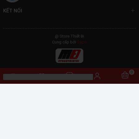
KẾT NỐI
@ Store Thiết Bị
Cung cấp bởi
Sapo
0