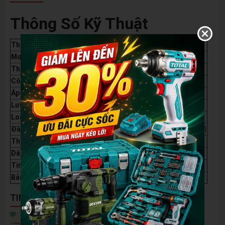
Thông Số Kỹ Thuật
Thông số
Chi tiết
Model
ARX-2620
Thương hiệu
Amaxtools
Công suất định mức
2000W
Áp lực nước
0 - 190 bar
Lưu lượng nước
0 - 20 lít/phút
Loại động cơ
Cảm ứng từ (Induction Motor)
Đầu bơm
Nhôm ADC12 (Chống rỗ, chống oxy hóa)
Thép điện từ
Thép Silic mới 100% (50W600)
Dây đồng
Công nghệ ủ men 200°C
Tính năng
Tự hút nước, Auto Stop, Chỉnh áp
Bảo hành
06 tháng
TIN NỔI BẬT
5 Cách Tận Dụng Máy Phun Xịt Áp Lực Cao