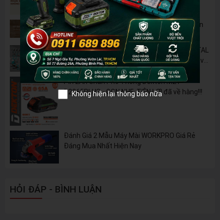
Không Chỉ Để Rửa Xe
Tủ Dụng Cụ CSPS: Giải Pháp Sắp Xếp Chuyên
Nghiệp Cho Mọi Xưởng Cơ Khí
🔋 Đột Phá Công Nghệ: Pin Lithium 42V TOTAL
B42M – Giải Pháp Thay Thế Máy Dùng Điện và
Nhiên Liệu
Pin 2Ah Chân Phổ Thông Dekton M21-
B2065PLUS - GỌN NHẸ, TIỆN LỢI đã về hàng!!!
Không hiện lại thông báo nữa
Đánh Giá 2 Mẫu Máy Mài WORKPRO Giá Rẻ
Đáng Mua Nhất Hiện Nay
HỎI ĐÁP - BÌNH LUẬN