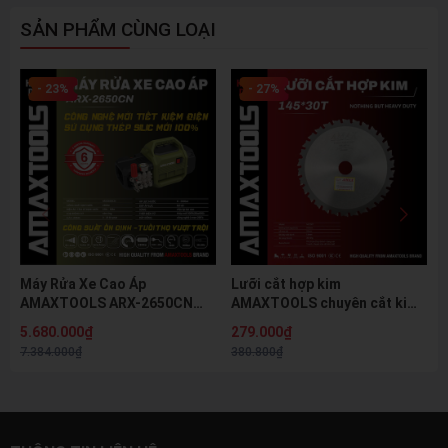
SẢN PHẨM CÙNG LOẠI
- 23%
- 27%
Máy Rửa Xe Cao Áp
Lưỡi cắt hợp kim
AMAXTOOLS ARX-2650CN
AMAXTOOLS chuyên cắt kim
(2300W) – Áp Lực 200 Bar,
loại (305mm, 210mm, 145mm)
5.680.000₫
279.000₫
Công Nghệ Thép Silic Tiết
7.384.000₫
380.800₫
Kiệm Điện