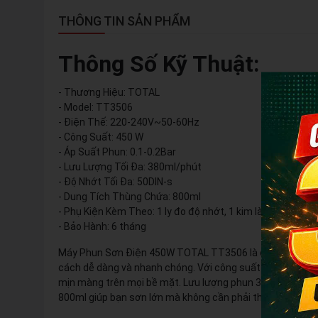
THÔNG TIN SẢN PHẨM
Thông Số Kỹ Thuật:
- Thương Hiệu: TOTAL
- Model: TT3506
- Điện Thế: 220-240V~50-60Hz
- Công Suất: 450 W
- Áp Suất Phun: 0.1-0.2Bar
- Lưu Lượng Tối Đa: 380ml/phút
- Độ Nhớt Tối Đa: 50DIN-s
- Dung Tích Thùng Chứa: 800ml
- Phụ Kiện Kèm Theo: 1 ly đo độ nhớt, 1 kim làm sạch vòi
- Bảo Hành: 6 tháng
Máy Phun Sơn Điện 450W TOTAL TT3506 là công cụ không 
cách dễ dàng và nhanh chóng. Với công suất 450W mạnh m
mịn màng trên mọi bề mặt. Lưu lượng phun 380ml/phút gi
800ml giúp bạn sơn lớn mà không cần phải thường xuyên