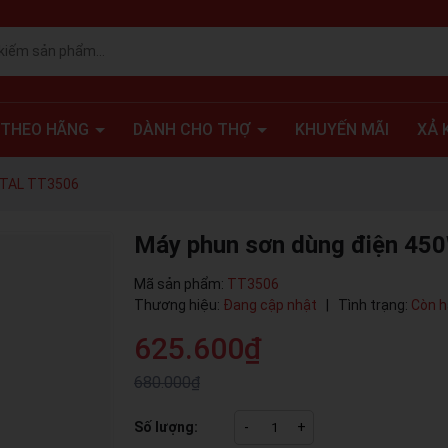
 THEO HÃNG
DÀNH CHO THỢ
KHUYẾN MÃI
XẢ 
OTAL TT3506
Máy phun sơn dùng điện 4
Mã sản phẩm:
TT3506
Thương hiệu:
Đang cập nhật
|
Tình trạng:
Còn 
625.600₫
680.000₫
Số lượng:
-
+