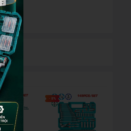
ưỡng máy
- 8%
- 23%