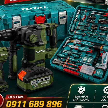
sạch vòi phun, giúp bạn dễ dàng điều chỉnh độ nhớt của sơn và bảo d
n chi tiết để bạn có thể sử dụng máy một cách hiệu quả và an toàn.
- 8%
- 8%