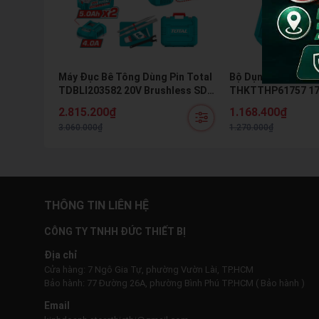
Máy Đục Bê Tông Dùng Pin Total
Bộ Dụng Cụ Đa Năn
TDBLI203582 20V Brushless SDS
THKTTHP61757 175
Hex 16J Kèm 2 Pin 5.0Ah Và Sạc
Kèm Búa Kìm Mỏ Lế
2.815.200₫
1.168.400₫
Chính Hãng
3.060.000₫
1.270.000₫
THÔNG TIN LIÊN HỆ
CÔNG TY TNHH ĐỨC THIẾT BỊ
Địa chỉ
Cửa hàng: 7 Ngô Gia Tự, phường Vườn Lài, TP.HCM
Bảo hành: 77 Đường 26A, phường Bình Phú TP.HCM ( Bảo hành )
Email