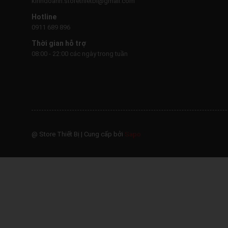
kinhdoanh.storethietbi@gmail.com
Hotline
0911 689 896
Thời gian hỗ trợ
08:00 - 22:00 các ngày trong tuần
@ Store Thiết Bị
|
Cung cấp bởi
Sapo