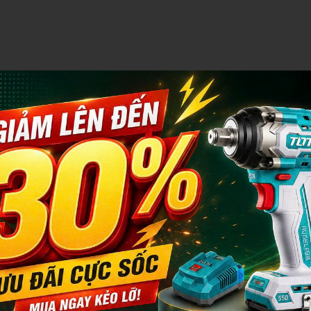
 phun, 1 sách hướng dẫn
thể thiếu trong bộ dụng cụ của bạn khi bạn cần sơn những bề mặt l
ẽ, máy này có thể tạo ra áp suất phun lên đến 0.2Bar, đảm bảo phủ 
úp hoàn thành công việc một cách nhanh chóng, trong khi dung tích 
 nạp sơn.