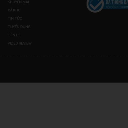
KHUYẾN MÃI
XẢ KHO
TIN TỨC
TUYỂN DỤNG
LIÊN HỆ
VIDEO REVIEW