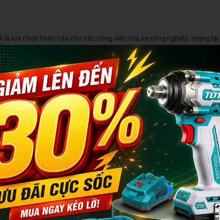
 lựa chọn hoàn hảo cho các công việc rửa xe công nghiệp, mang lại 
từ 30Bar đến 130 Bar, máy này có khả năng loại bỏ mọi vết bẩn, dầu 
t dài 20m, giúp bạn tiếp cận và làm sạch mọi góc cạnh của xe một c
i khác nhau (35cm và 15cm), cùng với bình chứa nước 1 lít và 4 pec xịt
 dụng.