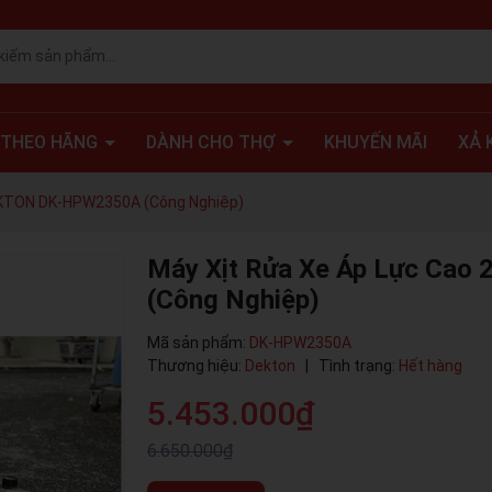
 THEO HÃNG
DÀNH CHO THỢ
KHUYẾN MÃI
XẢ 
EKTON DK-HPW2350A (Công Nghiệp)
Máy Xịt Rửa Xe Áp Lực Ca
(Công Nghiệp)
Mã sản phẩm:
DK-HPW2350A
Thương hiệu:
Dekton
|
Tình trạng:
Hết hàng
5.453.000₫
6.650.000₫