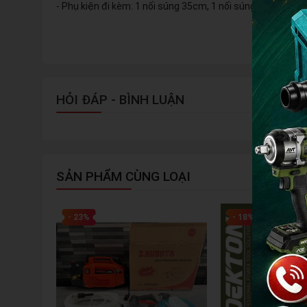
- Phụ kiện đi kèm: 1 nối súng 35cm, 1 nối súng 15cm, bình 1 
HỎI ĐÁP - BÌNH LUẬN
SẢN PHẨM CÙNG LOẠI
- 23%
- 18%