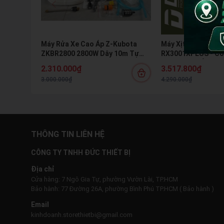
Máy Rửa Xe Cao Áp Z-Kubota
Máy Xịt Rửa Xe Min
ZKBR2800 2800W Dây 10m Tự
RX3001XPLUS - Có 
Hút Nước Kèm Bình Bọt Tuyết
Motor Cảm Ứng Từ
2.310.000₫
3.517.800₫
Xe & Vệ Sinh Máy L
3.000.000₫
4.290.000₫
THÔNG TIN LIÊN HỆ
CÔNG TY TNHH ĐỨC THIẾT BỊ
Địa chỉ
Cửa hàng: 7 Ngô Gia Tự, phường Vườn Lài, TP.HCM
Bảo hành: 77 Đường 26A, phường Bình Phú TP.HCM ( Bảo hành )
Email
kinhdoanh.storethietbi@gmail.com