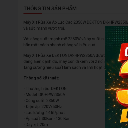
THÔNG TIN SẢN PHẨM
Máy Xịt Rửa Xe Áp Lực Cao 2350W DEKTON DK-HPW2350A là
và sức mạnh vượt trội.
Với công suất mạnh mẽ 2350W và áp suất nước điều chỉnh 
bẩn một cách nhanh chóng và hiệu quả.
Máy Xịt Rửa Xe DEKTON DK-HPW2350A được trang bị dây xị
dàng. Bên cạnh đó, máy còn đi kèm với 2 nối súng có độ dà
tăng cường hiệu suất làm sạch và linh hoạt cho người sử
Thông số kỹ thuật:
- Thương hiệu: DEKTON
- Model: DK-HPW2350A
- Công suất: 2350W
- Điện áp: 220V/50Hz
- Lưu lượng: 14 lít/phút
- Áp suất: 30Bar - 130 Bar
- Dây xịt: 20m