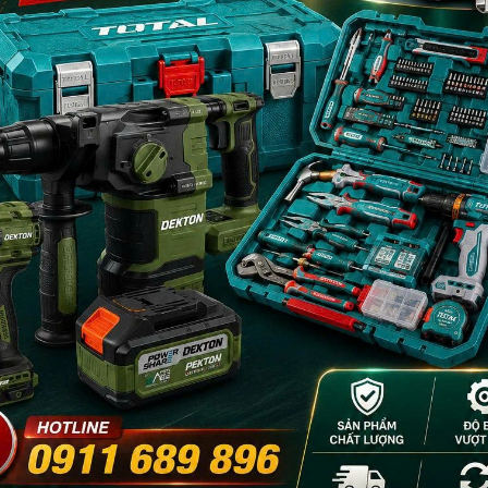
lít, 4 pec xịt.
- 18%
- 18%