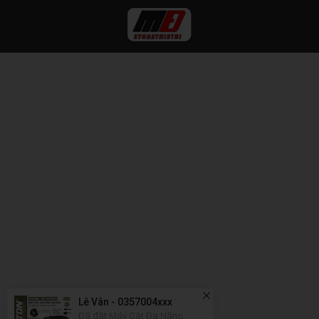
Lê Vân - 0357004xxx
Đã đặt Máy Cắt Đa Năng