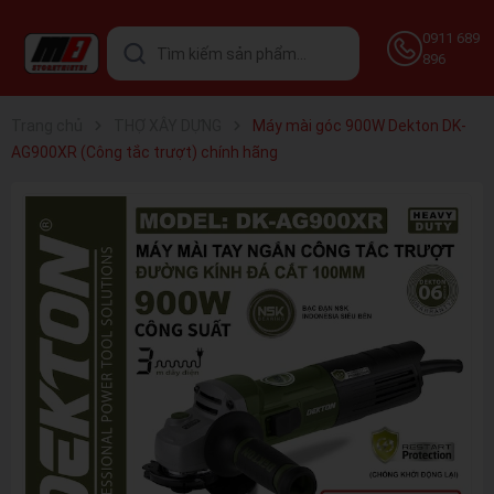
0911 689
896
Trang chủ
THỢ XÂY DỰNG
Máy mài góc 900W Dekton DK-
AG900XR (Công tắc trượt) chính hãng