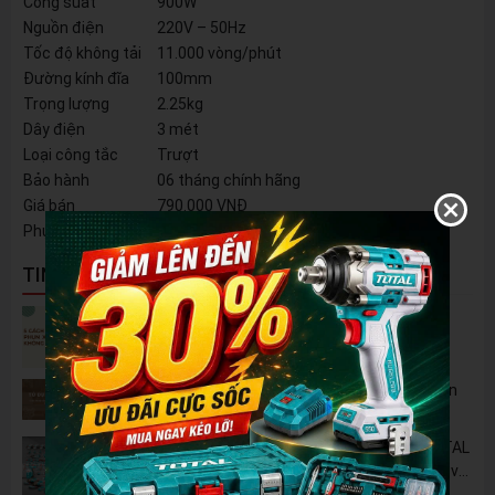
Công suất
900W
Nguồn điện
220V – 50Hz
Tốc độ không tải
11.000 vòng/phút
Đường kính đĩa
100mm
Trọng lượng
2.25kg
Dây điện
3 mét
Loại công tắc
Trượt
Bảo hành
06 tháng chính hãng
Giá bán
790.000 VNĐ
Phụ kiện kèm theo
1 cặp chổi than + 1 mỏ khóa nhanh
TIN NỔI BẬT
5 Cách Tận Dụng Máy Phun Xịt Áp Lực Cao
Không Chỉ Để Rửa Xe
Tủ Dụng Cụ CSPS: Giải Pháp Sắp Xếp Chuyên
Nghiệp Cho Mọi Xưởng Cơ Khí
🔋 Đột Phá Công Nghệ: Pin Lithium 42V TOTAL
B42M – Giải Pháp Thay Thế Máy Dùng Điện và
Nhiên Liệu