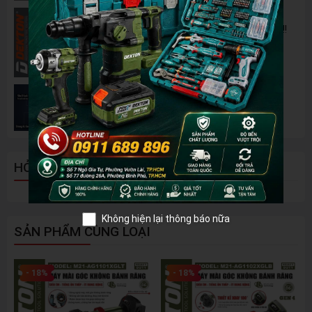
Pin 2Ah Chân Phổ Thông Dekton M21-
B2065PLUS - GỌN NHẸ, TIỆN LỢI đã về hàng!!!
Đánh Giá 2 Mẫu Máy Mài WORKPRO Giá Rẻ
Đáng Mua Nhất Hiện Nay
HỎI ĐÁP - BÌNH LUẬN
Không hiện lại thông báo nữa
SẢN PHẨM CÙNG LOẠI
- 18%
- 18%