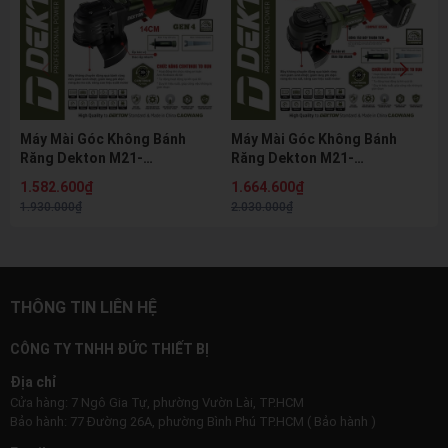
Máy Mài Góc Không Bánh
Máy Mài Góc Không Bánh
Răng Dekton M21-
Răng Dekton M21-
AG1101XGLT 21V Brushless
AG1102XGLB 21V Brushless
1.582.600₫
1.664.600₫
Gen 4 Đầu Dài 14cm Điều
Gen 4 Điều Chỉnh 5 Tốc Độ
1.930.000₫
2.030.000₫
Chỉnh 5 Tốc Độ
100mm
THÔNG TIN LIÊN HỆ
CÔNG TY TNHH ĐỨC THIẾT BỊ
Địa chỉ
Cửa hàng: 7 Ngô Gia Tự, phường Vườn Lài, TP.HCM
Bảo hành: 77 Đường 26A, phường Bình Phú TP.HCM ( Bảo hành )