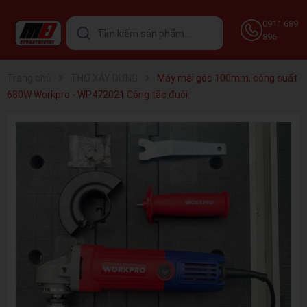
0911 689
896
Trang chủ
THỢ XÂY DỰNG
Máy mài góc 100mm, công suất
680W Workpro - WP472021 Công tắc đuôi