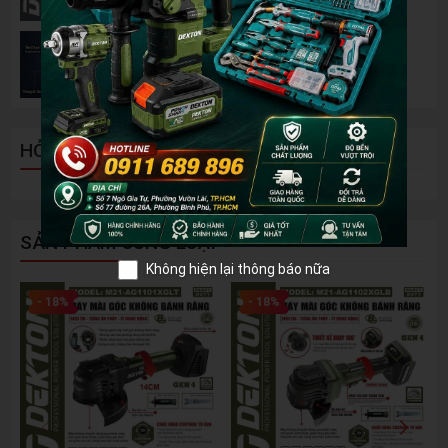
Đánh Giá 2 Mẫu Máy Mài WORKPRO Giá Rẻ
Đáng Mua Nhất Hiện Nay
HỎI ĐÁP - BÌNH LUẬN
SẢN PHẨM CÙNG LOẠI
Không hiện lại thông báo nữa
- 18%
- 18%