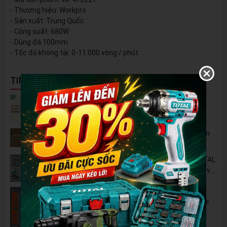
- Thương hiệu: Workpro
- Sản xuất: Trung Quốc
- Công suất: 680W
- Dùng đá 100mm
- Tốc độ không tải: 0-11.000 vòng / phút
TIN NỔI BẬT
5 Cách Tận Dụng Máy Phun Xịt Áp Lực Cao
Không Chỉ Để Rửa Xe
Tủ Dụng Cụ CSPS: Giải Pháp Sắp Xếp Chuyên
Nghiệp Cho Mọi Xưởng Cơ Khí
🔋 Đột Phá Công Nghệ: Pin Lithium 42V TOTAL
B42M – Giải Pháp Thay Thế Máy Dùng Điện và
Nhiên Liệu
Pin 2Ah Chân Phổ Thông Dekton M21-
B2065PLUS - GỌN NHẸ, TIỆN LỢI đã về hàng!!!