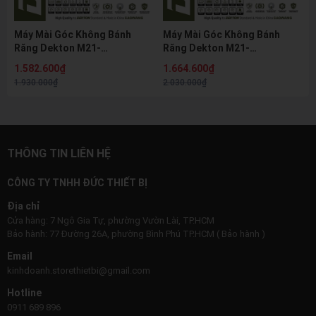
Máy Mài Góc Không Bánh
Máy Mài Góc Không Bánh
Răng Dekton M21-
Răng Dekton M21-
AG1101XGLT 21V Brushless
AG1102XGLB 21V Brushless
1.582.600₫
1.664.600₫
Gen 4 Đầu Dài 14cm Điều
Gen 4 Điều Chỉnh 5 Tốc Độ
1.930.000₫
2.030.000₫
Chỉnh 5 Tốc Độ
100mm
THÔNG TIN LIÊN HỆ
CÔNG TY TNHH ĐỨC THIẾT BỊ
Địa chỉ
Cửa hàng: 7 Ngô Gia Tự, phường Vườn Lài, TP.HCM
Bảo hành: 77 Đường 26A, phường Bình Phú TP.HCM ( Bảo hành )
Email
kinhdoanh.storethietbi@gmail.com
Hotline
0911 689 896