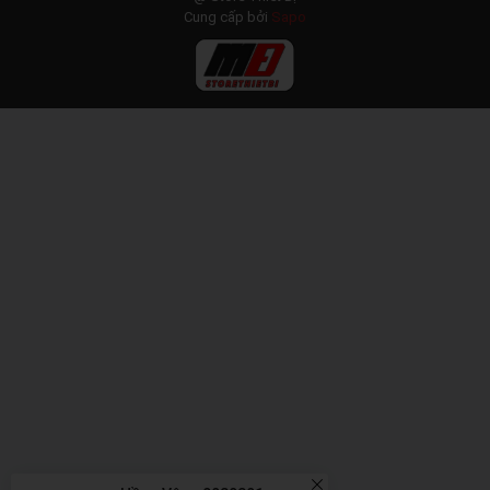
Cung cấp bởi
Sapo
Hồng Vân - 0989391xxx