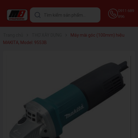
0911 689
896
Trang chủ
THỢ XÂY DỰNG
Máy mài góc (100mm) hiệu
MAKITA, Model: 9553B