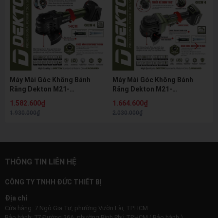
Máy Mài Góc Không Bánh
Máy Mài Góc Không Bánh
Răng Dekton M21-
Răng Dekton M21-
AG1101XGLT 21V Brushless
AG1102XGLB 21V Brushless
1.582.600₫
1.664.600₫
Gen 4 Đầu Dài 14cm Điều
Gen 4 Điều Chỉnh 5 Tốc Độ
1.930.000₫
2.030.000₫
Chỉnh 5 Tốc Độ
100mm
THÔNG TIN LIÊN HỆ
CÔNG TY TNHH ĐỨC THIẾT BỊ
Địa chỉ
Cửa hàng: 7 Ngô Gia Tự, phường Vườn Lài, TP.HCM
Bảo hành: 77 Đường 26A, phường Bình Phú TP.HCM ( Bảo hành )