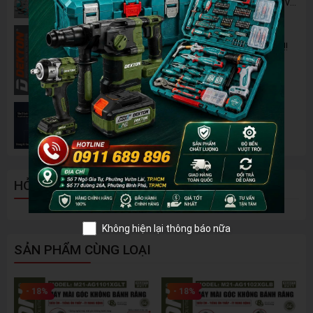
B42M – Giải Pháp Thay Thế Máy Dùng Điện và
Nhiên Liệu
Pin 2Ah Chân Phổ Thông Dekton M21-
B2065PLUS - GỌN NHẸ, TIỆN LỢI đã về hàng!!!
Đánh Giá 2 Mẫu Máy Mài WORKPRO Giá Rẻ
Đáng Mua Nhất Hiện Nay
HỎI ĐÁP - BÌNH LUẬN
Không hiện lại thông báo nữa
SẢN PHẨM CÙNG LOẠI
- 18%
- 18%