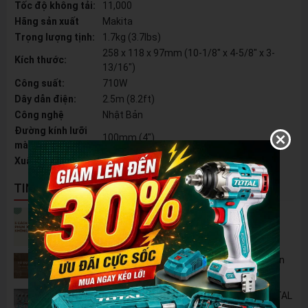
Tốc độ không tải:
11,000
Hãng sản xuất
Makita
Trọng lượng tịnh:
1.7kg (3.7lbs)
258 x 118 x 97mm (10-1/8" x 4-5/8" x 3-
Kích thước:
13/16")
Công suất:
710W
Dây dẫn điện:
2.5m (8.2ft)
Công nghệ
Nhật Bản
Đường kính lưỡi
100mm (4")
mài:
Xuất xứ
Thái Lan
TIN NỔI BẬT
5 Cách Tận Dụng Máy Phun Xịt Áp Lực Cao
Không Chỉ Để Rửa Xe
Tủ Dụng Cụ CSPS: Giải Pháp Sắp Xếp Chuyên
Nghiệp Cho Mọi Xưởng Cơ Khí
🔋 Đột Phá Công Nghệ: Pin Lithium 42V TOTAL