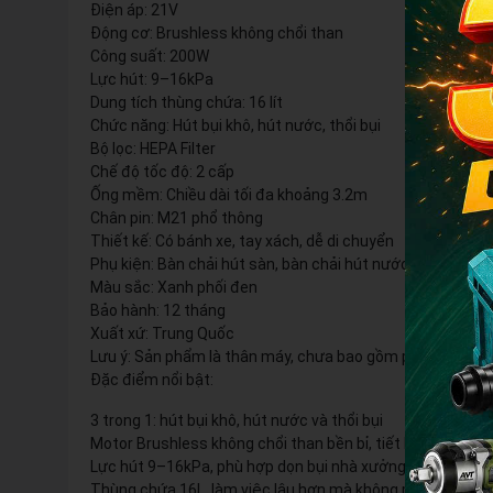
Điện áp: 21V
Động cơ: Brushless không chổi than
Công suất: 200W
Lực hút: 9–16kPa
Dung tích thùng chứa: 16 lít
Chức năng: Hút bụi khô, hút nước, thổi bụi
Bộ lọc: HEPA Filter
Chế độ tốc độ: 2 cấp
Ống mềm: Chiều dài tối đa khoảng 3.2m
Chân pin: M21 phổ thông
Thiết kế: Có bánh xe, tay xách, dễ di chuyển
Phụ kiện: Bàn chải hút sàn, bàn chải hút nước sàn, đầu hú
Màu sắc: Xanh phối đen
Bảo hành: 12 tháng
Xuất xứ: Trung Quốc
Lưu ý: Sản phẩm là thân máy, chưa bao gồm pin và sạc tù
Đặc điểm nổi bật:
3 trong 1: hút bụi khô, hút nước và thổi bụi
Motor Brushless không chổi than bền bỉ, tiết kiệm pin
Lực hút 9–16kPa, phù hợp dọn bụi nhà xưởng, công trình,
Thùng chứa 16L, làm việc lâu hơn mà không phải đổ bụi li