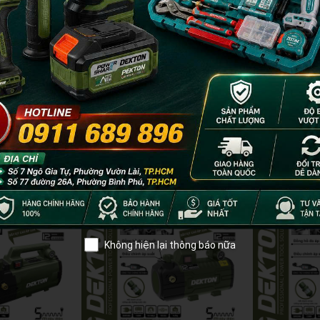
máy khoan, sofa và khu vực khó vệ sinh
- 18%
- 18%
Không hiện lại thông báo nữa