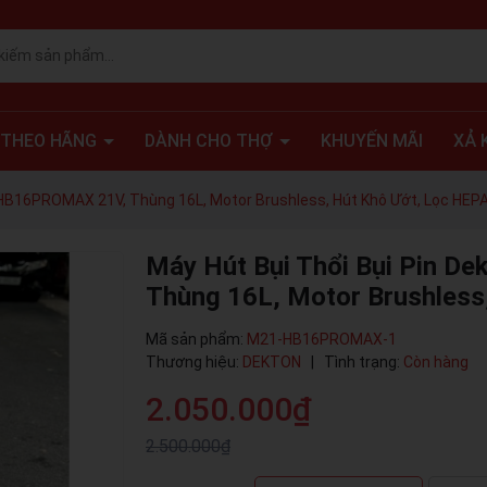
 THEO HÃNG
DÀNH CHO THỢ
KHUYẾN MÃI
XẢ 
-HB16PROMAX 21V, Thùng 16L, Motor Brushless, Hút Khô Ướt, Lọc HEP
Máy Hút Bụi Thổi Bụi Pin 
Thùng 16L, Motor Brushless
Mã sản phẩm:
M21-HB16PROMAX-1
Thương hiệu:
DEKTON
|
Tình trạng:
Còn hàng
2.050.000₫
2.500.000₫