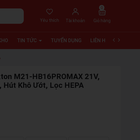
0
Yêu thích
Tài khoản
Giỏ hàng
KHO
TIN TỨC
TUYỂN DỤNG
LIÊN HỆ
VIDEO RE
A
Dekton M21-HB16PROMAX 21V,
, Hút Khô Ướt, Lọc HEPA