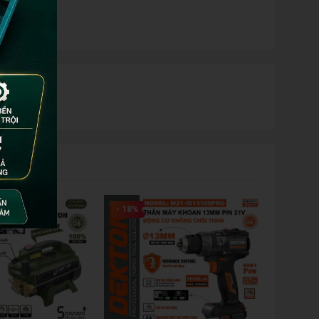
- 18%
- 23%