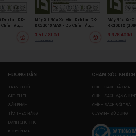
i Dekton DK-
Máy Xịt Rửa Xe Mini Dekton DK-
Máy Rửa Xe C
Chỉnh Áp,
RX3001XMAX - Có Chỉnh Áp,
RX3001X (300
, Chuyên Rửa
Chống Rò Điện, Motor Cảm Ứng
Ứng Từ, Chốn
3.517.800₫
3.378.400₫
ạnh
Từ 100% Đồng
Áp 12m
4.290.000₫
4.120.000₫
HƯỚNG DẪN
CHĂM SÓC KHÁCH
TRANG CHỦ
CHÍNH SÁCH BẢO MẬT
GIỚI THIỆU
CHÍNH SÁCH VẬN CHUY
SẢN PHẨM
CHÍNH SÁCH ĐỔI TRẢ
TÌM THEO HÃNG
QUY ĐỊNH SỬ DỤNG
DÀNH CHO THỢ
KHUYẾN MÃI