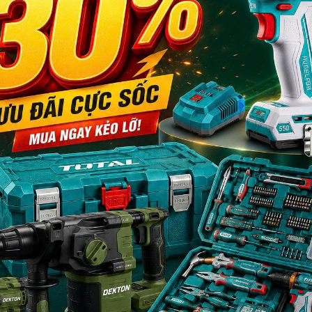
t khe hẹp, đầu hút bụi máy khoan, ống mềm, dây đeo, thanh nối dài kim
y phiên bản bán
 gara
ên tục