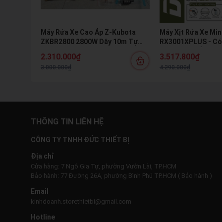
Máy Rửa Xe Cao Áp Z-Kubota
Máy Xịt Rửa Xe Min
ZKBR2800 2800W Dây 10m Tự
RX3001XPLUS - Có 
Hút Nước Kèm Bình Bọt Tuyết
Motor Cảm Ứng Từ
2.310.000₫
3.517.800₫
Xe & Vệ Sinh Máy L
3.000.000₫
4.290.000₫
THÔNG TIN LIÊN HỆ
CÔNG TY TNHH ĐỨC THIẾT BỊ
Địa chỉ
Cửa hàng: 7 Ngô Gia Tự, phường Vườn Lài, TP.HCM
Bảo hành: 77 Đường 26A, phường Bình Phú TP.HCM ( Bảo hành )
Email
kinhdoanh.storethietbi@gmail.com
Hotline