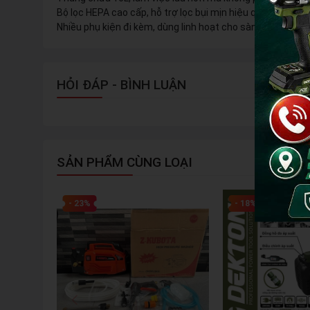
Bộ lọc HEPA cao cấp, hỗ trợ lọc bụi mịn hiệu quả
Nhiều phụ kiện đi kèm, dùng linh hoạt cho sàn, khe hẹp, 
HỎI ĐÁP - BÌNH LUẬN
SẢN PHẨM CÙNG LOẠI
- 23%
- 18%