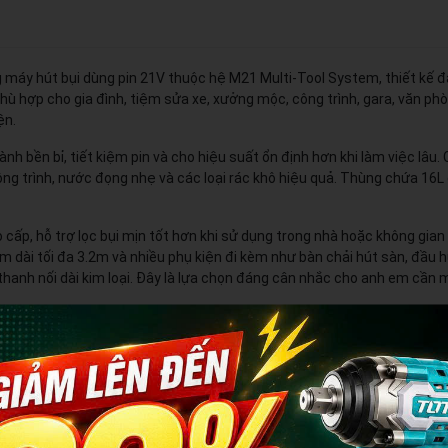
máy hút bụi dùng pin 21V thuộc hệ M21 Multi-Tool System, thiết kế đ
phù hợp cho gia đình, tiệm sửa xe, xưởng mộc, công trình, gara, văn ph
ện.
h bền bỉ, tiết kiệm pin và cho hiệu suất ổn định hơn khi làm việc lâu.
ông trình, nước đọng nhẹ và các loại rác khô hiệu quả. Thùng chứa 16L
, hỗ trợ lọc bụi mịn tốt hơn khi sử dụng trong nhà hoặc không gian 
ềm dài tối đa 3.2m và nhiều phụ kiện đi kèm như bàn chải hút sàn, đầu 
 thanh nối dài kim loại. Đây là lựa chọn đáng cân nhắc cho anh em cần