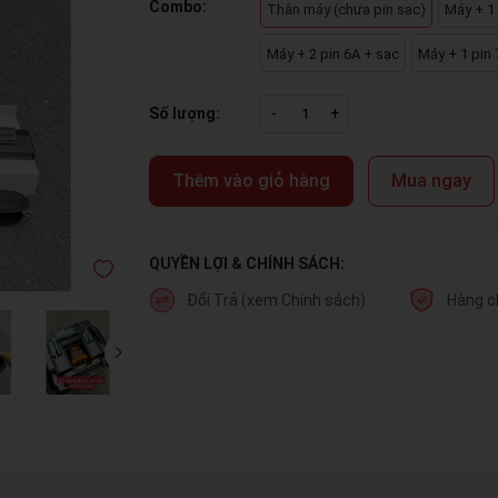
Combo:
Thân máy (chưa pin sạc)
Máy + 1 
Máy + 2 pin 6A + sạc
Máy + 1 pin 
Số lượng:
-
+
Thêm vào giỏ hàng
Mua ngay
QUYỀN LỢI & CHÍNH SÁCH:
Đổi Trả (xem Chính sách)
Hàng c