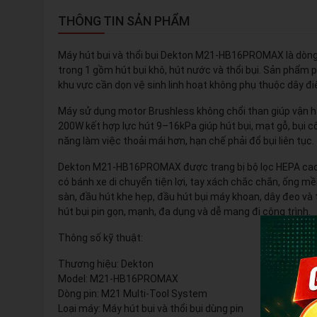
THÔNG TIN SẢN PHẨM
Máy hút bụi và thổi bụi Dekton M21-HB16PROMAX là dòng 
trong 1 gồm hút bụi khô, hút nước và thổi bụi. Sản phẩm 
khu vực cần dọn vệ sinh linh hoạt không phụ thuộc dây đi
Máy sử dụng motor Brushless không chổi than giúp vận hàn
200W kết hợp lực hút 9–16kPa giúp hút bụi, mạt gỗ, bụi c
năng làm việc thoải mái hơn, hạn chế phải đổ bụi liên tục.
Dekton M21-HB16PROMAX được trang bị bộ lọc HEPA cao cấp
có bánh xe di chuyển tiện lợi, tay xách chắc chắn, ống m
sàn, đầu hút khe hẹp, đầu hút bụi máy khoan, dây đeo và
hút bụi pin gọn, mạnh, đa dụng và dễ mang đi công trình.
Thông số kỹ thuật:
Thương hiệu: Dekton
Model: M21-HB16PROMAX
Dòng pin: M21 Multi-Tool System
Loại máy: Máy hút bụi và thổi bụi dùng pin