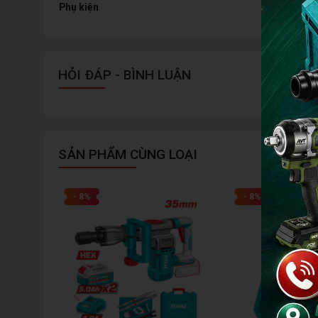
K
Phụ kiện
h
HỎI ĐÁP - BÌNH LUẬN
SẢN PHẨM CÙNG LOẠI
- 8%
- 8%