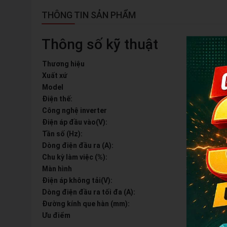
THÔNG TIN SẢN PHẨM
Thông số kỹ thuật
Thương hiệu
T
Xuất xứ
T
Model
T
Điện thế:
2
Công nghệ inverter
I
Điện áp đầu vào(V):
1
Tần số (Hz):
5
Dòng điện đầu ra (A):
1
Chu kỳ làm việc (%):
1
Màn hình
L
Điện áp không tải(V):
7
Dòng điện đầu ra tối đa (A):
1
Đường kính que hàn (mm):
1.
Ưu điểm
C