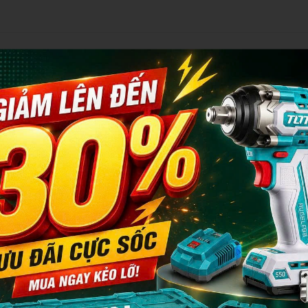
otal
rung Quốc
W21602
20-240V~50/60Hz
GBT
~220-240
0/60
5-160
60A@30%
CD
5
60
6-4.0
hống dính/Khởi động nóng/Lực hồ quang