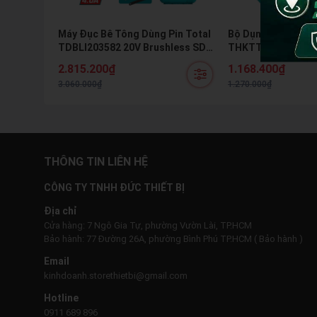
Máy Đục Bê Tông Dùng Pin Total
Bộ Dụng Cụ Đa Năn
TDBLI203582 20V Brushless SDS
THKTTHP61757 175
Hex 16J Kèm 2 Pin 5.0Ah Và Sạc
Kèm Búa Kìm Mỏ Lế
2.815.200₫
1.168.400₫
Chính Hãng
3.060.000₫
1.270.000₫
THÔNG TIN LIÊN HỆ
CÔNG TY TNHH ĐỨC THIẾT BỊ
Địa chỉ
Cửa hàng: 7 Ngô Gia Tự, phường Vườn Lài, TP.HCM
Bảo hành: 77 Đường 26A, phường Bình Phú TP.HCM ( Bảo hành )
Email
kinhdoanh.storethietbi@gmail.com
Hotline
0911 689 896