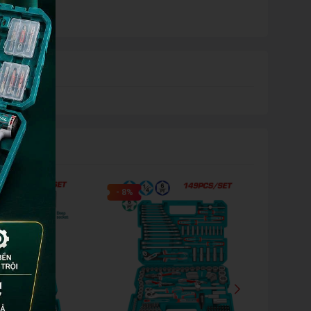
 gói trong
- 8%
- 23%