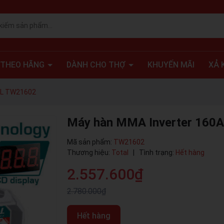
 THEO HÃNG
DÀNH CHO THỢ
KHUYẾN MÃI
XẢ 
AL TW21602
Máy hàn MMA Inverter 160
Mã sản phẩm:
TW21602
Thương hiệu:
Total
|
Tình trạng:
Hết hàng
2.557.600₫
2.780.000₫
Hết hàng