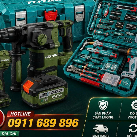
èm theo 1 bộ kềm hàn & kềm max, 1 bàn chải sắt và 1 mặt nạ hàn, Đóng
ộp màu
- 8%
- 8%