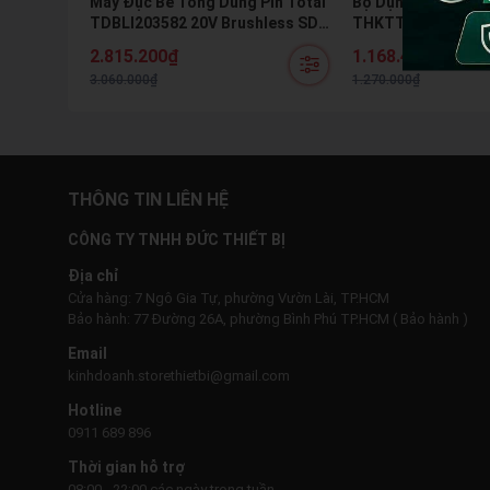
Máy Đục Bê Tông Dùng Pin Total
Bộ Dụng Cụ Đa Năn
TDBLI203582 20V Brushless SDS
THKTTHP61757 175
Hex 16J Kèm 2 Pin 5.0Ah Và Sạc
Kèm Búa Kìm Mỏ Lế
2.815.200₫
1.168.400₫
Chính Hãng
3.060.000₫
1.270.000₫
THÔNG TIN LIÊN HỆ
CÔNG TY TNHH ĐỨC THIẾT BỊ
Địa chỉ
Cửa hàng: 7 Ngô Gia Tự, phường Vườn Lài, TP.HCM
Bảo hành: 77 Đường 26A, phường Bình Phú TP.HCM ( Bảo hành )
Email
kinhdoanh.storethietbi@gmail.com
Hotline
0911 689 896
Thời gian hỗ trợ
08:00 - 22:00 các ngày trong tuần