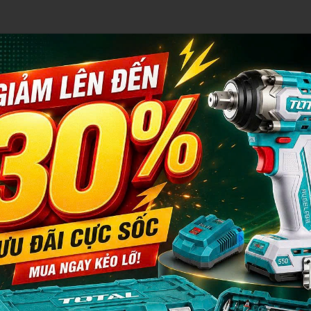
akita
rung Quốc
W216028
GBT
~220-240V
0/60Hz.
5-160A.
60A@45% màn hình LED.
8V
60A.
,6-3,2mm
hống dính/Khởi động nóng/Lực hồ quang
ồm 1 kềm hàn có dây cáp: 1 kềm tiếp đất có dây cáp 1 bàn chải, 1 mặt 
ây đeo di động