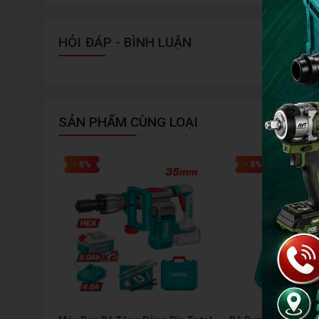
HỎI ĐÁP - BÌNH LUẬN
SẢN PHẨM CÙNG LOẠI
- 8%
- 8%