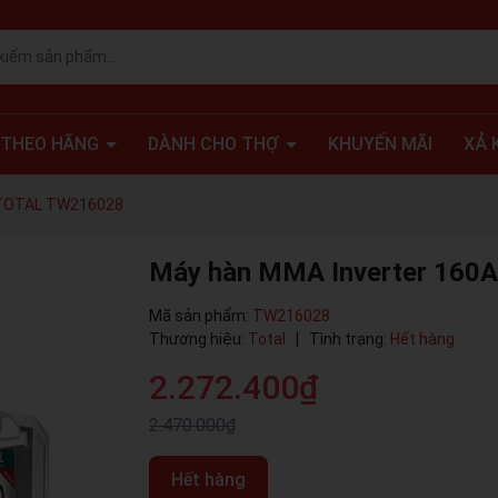
 THEO HÃNG
DÀNH CHO THỢ
KHUYẾN MÃI
XẢ 
 TOTAL TW216028
Máy hàn MMA Inverter 160
Mã sản phẩm:
TW216028
Thương hiệu:
Total
|
Tình trạng:
Hết hàng
2.272.400₫
2.470.000₫
Hết hàng