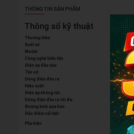
THÔNG TIN SẢN PHẨM
Thông số kỹ thuật
Thương hiệu
M
Xuất xứ
T
Model
T
Công nghệ biến tần
I
Điện áp đầu vào:
1
Tần số:
5
Dòng điện đầu ra:
1
Hiệu suất:
1
Điện áp không tải:
7
Dòng điện đầu ra tối đa:
1
Đường kính que hàn:
1
Đặc điểm nổi bật
C
G
Phụ kiện
d