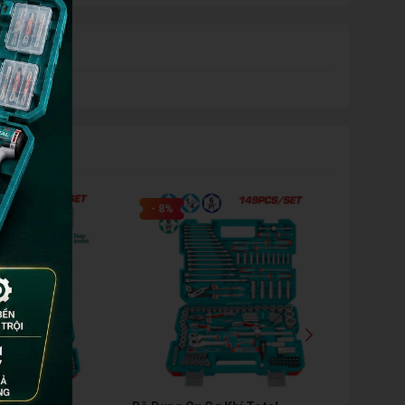
- 8%
- 23%