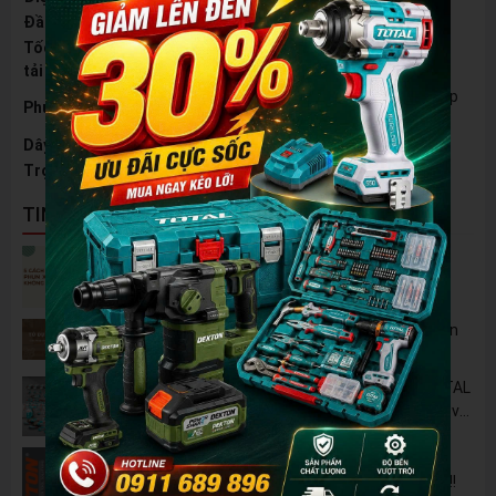
Đầu gài
30mm
Tốc độ không
1500v/phút
tải
1 mũi đục dẹt và 1 mũi đục nhọn 30mm, 1 cặp
Phụ kiện
chổi than
Dây nguồn
5m
Trọng lượng
17,2kg
TIN NỔI BẬT
5 Cách Tận Dụng Máy Phun Xịt Áp Lực Cao
Không Chỉ Để Rửa Xe
Tủ Dụng Cụ CSPS: Giải Pháp Sắp Xếp Chuyên
Nghiệp Cho Mọi Xưởng Cơ Khí
🔋 Đột Phá Công Nghệ: Pin Lithium 42V TOTAL
B42M – Giải Pháp Thay Thế Máy Dùng Điện và
Nhiên Liệu
Pin 2Ah Chân Phổ Thông Dekton M21-
B2065PLUS - GỌN NHẸ, TIỆN LỢI đã về hàng!!!