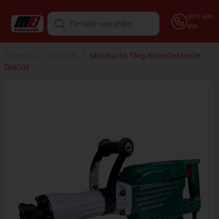
0911 689
896
Trang chủ
DEKTON
Máy Đục Bê Tông 30mm Dekton DK-
DH6502