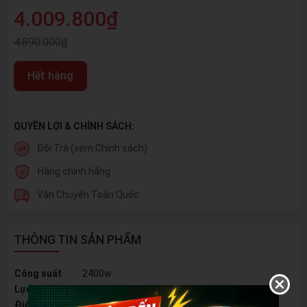
4.009.800₫
4.890.000₫
Hết hàng
QUYỀN LỢI & CHÍNH SÁCH:
Đổi Trả (xem Chính sách)
Hàng chính hãng
Vận Chuyển Toàn Quốc
THÔNG TIN SẢN PHẨM
Công suất
2400w
Lực đập
60J
Điện áp
220v/50hz