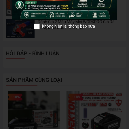
Đánh Giá 2 Mẫu Máy Mài WORKPRO Giá Rẻ
Không hiện lại thông báo nữa
Đáng Mua Nhất Hiện Nay
HỎI ĐÁP - BÌNH LUẬN
SẢN PHẨM CÙNG LOẠI
- 18%
- 18%