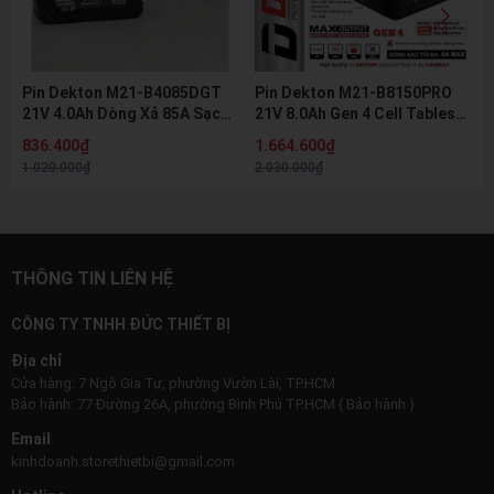
Pin Dekton M21-B4085DGT
Pin Dekton M21-B8150PRO
21V 4.0Ah Dòng Xả 85A Sạc
21V 8.0Ah Gen 4 Cell Tabless
Nhanh 8A Pin Lithium Hệ M21
Dòng Xả 150A Pin Lithium Hệ
836.400₫
1.664.600₫
Chính Hãng
M21 Chính Hãng
1.020.000₫
2.030.000₫
THÔNG TIN LIÊN HỆ
CÔNG TY TNHH ĐỨC THIẾT BỊ
Địa chỉ
Cửa hàng: 7 Ngô Gia Tự, phường Vườn Lài, TP.HCM
Bảo hành: 77 Đường 26A, phường Bình Phú TP.HCM ( Bảo hành )
Email
kinhdoanh.storethietbi@gmail.com