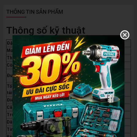
THÔNG TIN SẢN PHẨM
Thông số kỹ thuật
Đặc điểm
Thông số chi tiết
Model
DK-CNT305XTT (Thế hệ Gen 2)
Thương hiệu
Dekton
Công suất
2200W
305mm (Tặng kèm 1 lưỡi cắt nhôm 120
Đường kính lưỡi
răng)
Tốc độ không
4500 vòng/phút
tải
Điện áp
220V - 50Hz
Cắt nghiêng
0 - 45° (Bên trái)
Trọng lượng
25.3 kg (Nguyên thùng)
Dây điện
3 mét
Tính năng hỗ trợ
Đèn Laser soi mạch cắt
Bảo hành
06 tháng