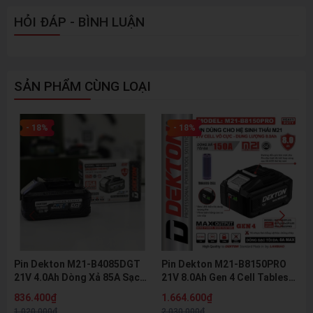
HỎI ĐÁP - BÌNH LUẬN
SẢN PHẨM CÙNG LOẠI
- 18%
- 18%
Pin Dekton M21-B4085DGT
Pin Dekton M21-B8150PRO
21V 4.0Ah Dòng Xả 85A Sạc
21V 8.0Ah Gen 4 Cell Tabless
Nhanh 8A Pin Lithium Hệ M21
Dòng Xả 150A Pin Lithium Hệ
836.400₫
1.664.600₫
Chính Hãng
M21 Chính Hãng
1.020.000₫
2.030.000₫