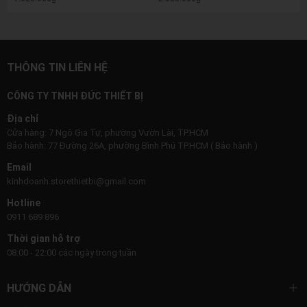
THÔNG TIN LIÊN HỆ
CÔNG TY TNHH ĐỨC THIẾT BỊ
Địa chỉ
Cửa hàng: 7 Ngô Gia Tự, phường Vườn Lài, TP.HCM
Bảo hành: 77 Đường 26A, phường Bình Phú TP.HCM ( Bảo hành )
Email
kinhdoanh.storethietbi@gmail.com
Hotline
0911 689 896
Thời gian hỗ trợ
08:00 - 22:00 các ngày trong tuần
HƯỚNG DẪN