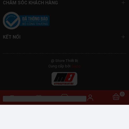
CHĂM SÓC KHÁCH HÀNG
KẾT NỐI
@ Store Thiết Bị
Cung cấp bởi
Sapo
0