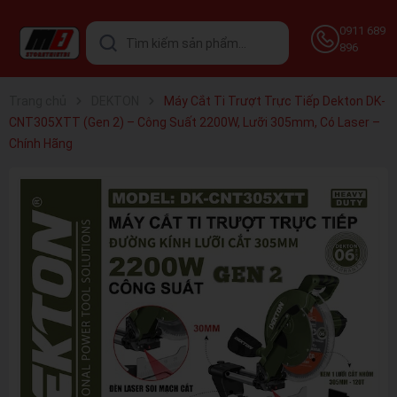
0911 689
896
Trang chủ
DEKTON
Máy Cắt Ti Trượt Trực Tiếp Dekton DK-
CNT305XTT (Gen 2) – Công Suất 2200W, Lưỡi 305mm, Có Laser –
Chính Hãng