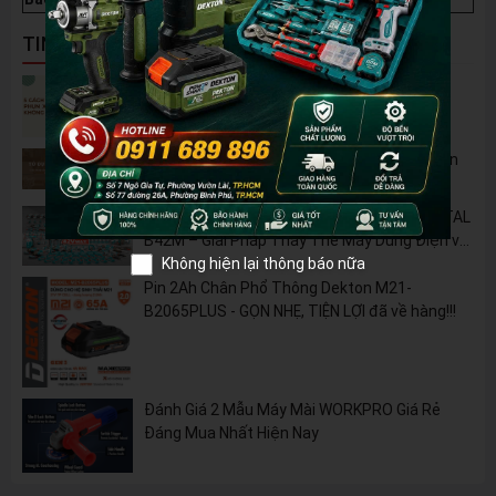
TIN NỔI BẬT
5 Cách Tận Dụng Máy Phun Xịt Áp Lực Cao
Không Chỉ Để Rửa Xe
Tủ Dụng Cụ CSPS: Giải Pháp Sắp Xếp Chuyên
Nghiệp Cho Mọi Xưởng Cơ Khí
🔋 Đột Phá Công Nghệ: Pin Lithium 42V TOTAL
B42M – Giải Pháp Thay Thế Máy Dùng Điện và
Nhiên Liệu
Không hiện lại thông báo nữa
Pin 2Ah Chân Phổ Thông Dekton M21-
B2065PLUS - GỌN NHẸ, TIỆN LỢI đã về hàng!!!
Đánh Giá 2 Mẫu Máy Mài WORKPRO Giá Rẻ
Đáng Mua Nhất Hiện Nay