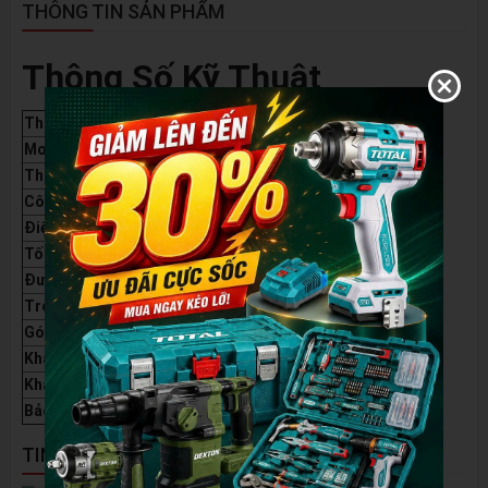
THÔNG TIN SẢN PHẨM
Thông Số Kỹ Thuật
Thông số
Chi tiết
Model
DK-CN210XPLUS
Thương hiệu
Dekton
Công suất
1700W
Điện áp
220V - 50Hz
Tốc độ không tải
5000 rpm
Đường kính lưỡi
210mm - 216mm
Trọng lượng (Full box)
17kg
Góc cắt nghiêng
0 - 45 độ (Bên trái)
Khả năng cắt thẳng (90°x0°)
340 x 70mm
Khả năng cắt góc (45°x0°)
235 x 70mm
Bảo hành
06 tháng
TIN NỔI BẬT