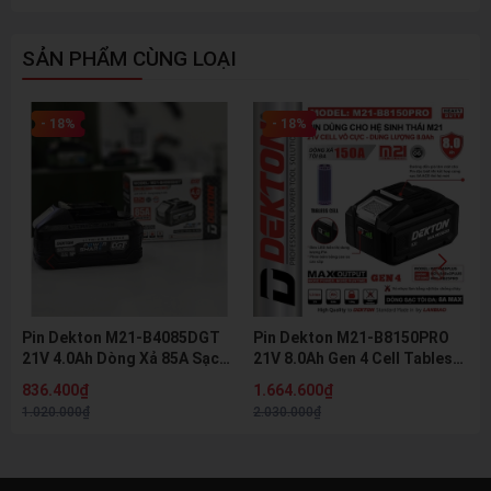
SẢN PHẨM CÙNG LOẠI
- 18%
- 18%
Pin Dekton M21-B4085DGT
Pin Dekton M21-B8150PRO
21V 4.0Ah Dòng Xả 85A Sạc
21V 8.0Ah Gen 4 Cell Tabless
Nhanh 8A Pin Lithium Hệ M21
Dòng Xả 150A Pin Lithium Hệ
836.400₫
1.664.600₫
Chính Hãng
M21 Chính Hãng
1.020.000₫
2.030.000₫