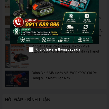
5 Cách Tận Dụng Máy Phun Xịt Áp Lực Cao
Không Chỉ Để Rửa Xe
Tủ Dụng Cụ CSPS: Giải Pháp Sắp Xếp Chuyên
Nghiệp Cho Mọi Xưởng Cơ Khí
🔋 Đột Phá Công Nghệ: Pin Lithium 42V TOTAL
B42M – Giải Pháp Thay Thế Máy Dùng Điện và
Nhiên Liệu
Pin 2Ah Chân Phổ Thông Dekton M21-
Không hiện lại thông báo nữa
B2065PLUS - GỌN NHẸ, TIỆN LỢI đã về hàng!!!
Đánh Giá 2 Mẫu Máy Mài WORKPRO Giá Rẻ
Đáng Mua Nhất Hiện Nay
HỎI ĐÁP - BÌNH LUẬN