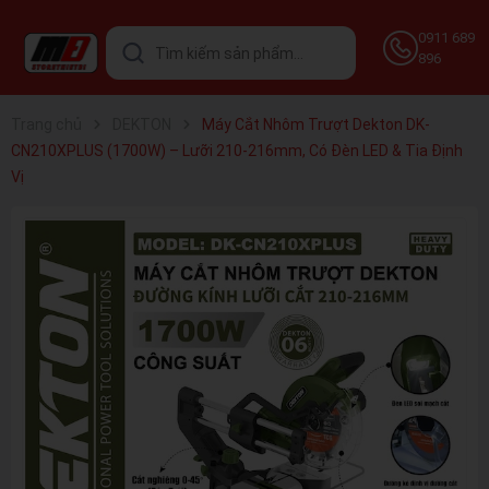
0911 689
896
Trang chủ
DEKTON
Máy Cắt Nhôm Trượt Dekton DK-
CN210XPLUS (1700W) – Lưỡi 210-216mm, Có Đèn LED & Tia Định
Vị