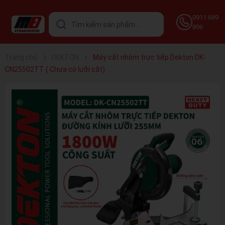
0911 689
896
Trang chủ
DEKTON
Máy cắt nhôm trực tiếp Dekton DK-
CN25502TT ( Chưa có lưỡi cắt)