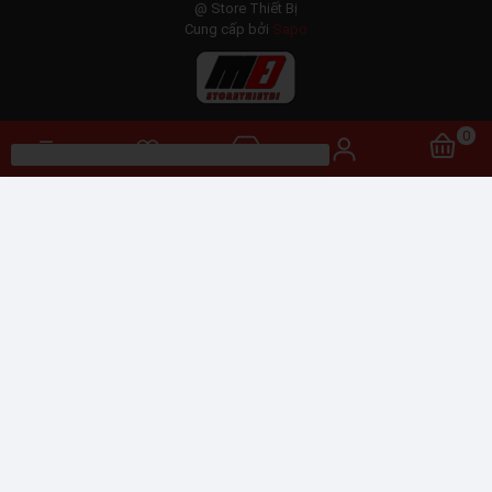
@ Store Thiết Bị
Cung cấp bởi
Sapo
0