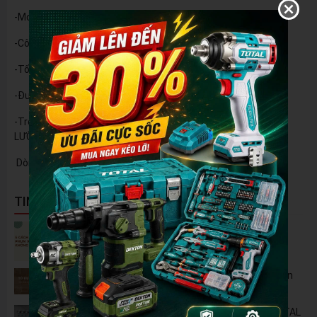
-Model: DK-CN25502TT
-Công suất: 1800W
-Tốc độ: 6000v/phút
-Đường kĩnh lưỡi cắt tối đa: 255MM
-Trọng lượng: 15kg(TRỌNG LƯỢNG THỰC CỦA MÁY KO TÍNH
LƯỠI)
Dòng máy được Bảo Hành 6 tháng
TIN NỔI BẬT
5 Cách Tận Dụng Máy Phun Xịt Áp Lực Cao
Không Chỉ Để Rửa Xe
Tủ Dụng Cụ CSPS: Giải Pháp Sắp Xếp Chuyên
Nghiệp Cho Mọi Xưởng Cơ Khí
🔋 Đột Phá Công Nghệ: Pin Lithium 42V TOTAL