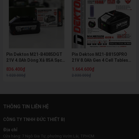
Pin Dekton M21-B4085DGT
Pin Dekton M21-B8150PRO
21V 4.0Ah Dòng Xả 85A Sạc
21V 8.0Ah Gen 4 Cell Tabless
Nhanh 8A Pin Lithium Hệ M21
Dòng Xả 150A Pin Lithium Hệ
836.400₫
1.664.600₫
Chính Hãng
M21 Chính Hãng
1.020.000₫
2.030.000₫
THÔNG TIN LIÊN HỆ
CÔNG TY TNHH ĐỨC THIẾT BỊ
Địa chỉ
Cửa hàng: 7 Ngô Gia Tự, phường Vườn Lài, TP.HCM