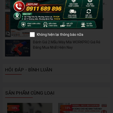
B42M – Giải Pháp Thay Thế Máy Dùng Điện và
Nhiên Liệu
Pin 2Ah Chân Phổ Thông Dekton M21-
B2065PLUS - GỌN NHẸ, TIỆN LỢI đã về hàng!!!
Không hiện lại thông báo nữa
Đánh Giá 2 Mẫu Máy Mài WORKPRO Giá Rẻ
Đáng Mua Nhất Hiện Nay
HỎI ĐÁP - BÌNH LUẬN
SẢN PHẨM CÙNG LOẠI
- 18%
- 18%