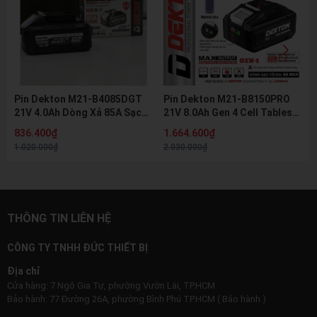
Pin Dekton M21-B4085DGT
Pin Dekton M21-B8150PRO
21V 4.0Ah Dòng Xả 85A Sạc
21V 8.0Ah Gen 4 Cell Tabless
Nhanh 8A Pin Lithium Hệ M21
Dòng Xả 150A Pin Lithium Hệ
836.400₫
1.664.600₫
Chính Hãng
M21 Chính Hãng
1.020.000₫
2.030.000₫
THÔNG TIN LIÊN HỆ
CÔNG TY TNHH ĐỨC THIẾT BỊ
Địa chỉ
Cửa hàng: 7 Ngô Gia Tự, phường Vườn Lài, TP.HCM
Bảo hành: 77 Đường 26A, phường Bình Phú TP.HCM ( Bảo hành )