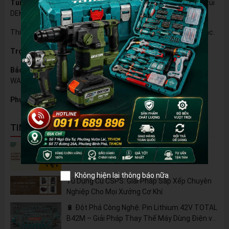
Túi hứng bụi:
Giúp giữ vệ sinh khu vực làm việc (Kèm theo 1 túi
DEKTON).
Thiết kế vững chắc, chuyên dụng cho việc cắt nhôm chính xác.
Trọng lượng:
8.5 kg (Trọng lượng thân máy)
Bảo hành:
Chính hãng 06 tháng (DEKTON 06 MONTH
WARRANTY)
Phụ kiện đi kèm:
1 Lưỡi cắt nhôm 210mm.
TIN NỔI BẬT
5 Cách Tận Dụng Máy Phun Xịt Áp Lực Cao
Không Chỉ Để Rửa Xe
Không hiện lại thông báo nữa
Tủ Dụng Cụ CSPS: Giải Pháp Sắp Xếp Chuyên
Nghiệp Cho Mọi Xưởng Cơ Khí
🔋 Đột Phá Công Nghệ: Pin Lithium 42V TOTAL
B42M – Giải Pháp Thay Thế Máy Dùng Điện và
Nhiên Liệu