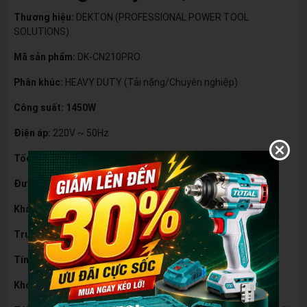
Thương hiệu:
DEKTON (PROFESSIONAL POWER TOOL
SOLUTIONS)
Mã sản phẩm:
DK-CN210PRO
Phân khúc:
HEAVY DUTY (Tải nặng/Chuyên nghiệp)
Công suất:
1450W
Điện áp:
220V ~ 50Hz
Tốc độ không tải:
5000 vòng/phút (5000rpm)
Đường kính lưỡi cắt:
210 mm (8 inch)
Khả năng cắt:
Cắt nghiêng
45°
Truyền động:
Trực tiếp
Tính năng:
Khóa an toàn:
Đảm bảo an toàn khi sử dụng.