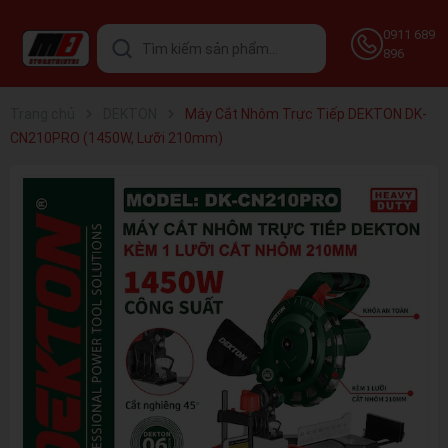
0911 689
896
Trang chủ
DEKTON
Máy Cắt Nhôm Trực Tiếp DEKTON DK-
CN210PRO (1450W, Lưỡi 210mm)