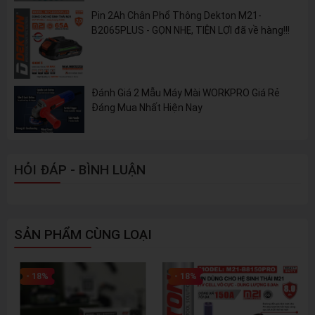
Pin 2Ah Chân Phổ Thông Dekton M21-
B2065PLUS - GỌN NHẸ, TIỆN LỢI đã về hàng!!!
Đánh Giá 2 Mẫu Máy Mài WORKPRO Giá Rẻ
Đáng Mua Nhất Hiện Nay
HỎI ĐÁP - BÌNH LUẬN
SẢN PHẨM CÙNG LOẠI
- 18%
- 18%