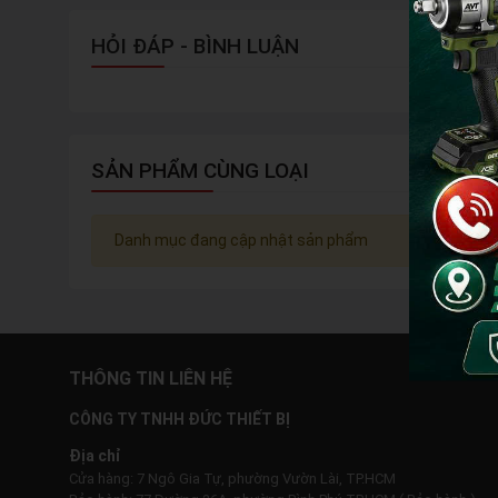
HỎI ĐÁP - BÌNH LUẬN
SẢN PHẨM CÙNG LOẠI
Danh mục đang cập nhật sản phẩm
THÔNG TIN LIÊN HỆ
CÔNG TY TNHH ĐỨC THIẾT BỊ
Địa chỉ
Cửa hàng: 7 Ngô Gia Tự, phường Vườn Lài, TP.HCM