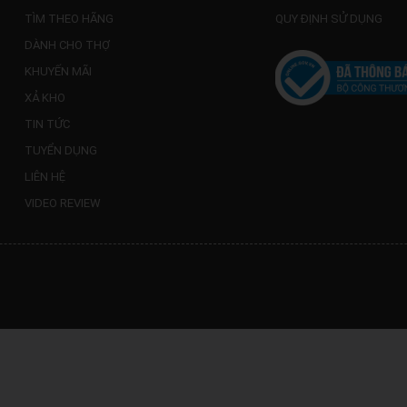
TÌM THEO HÃNG
QUY ĐỊNH SỬ DỤNG
DÀNH CHO THỢ
KHUYẾN MÃI
XẢ KHO
TIN TỨC
TUYỂN DỤNG
LIÊN HỆ
VIDEO REVIEW