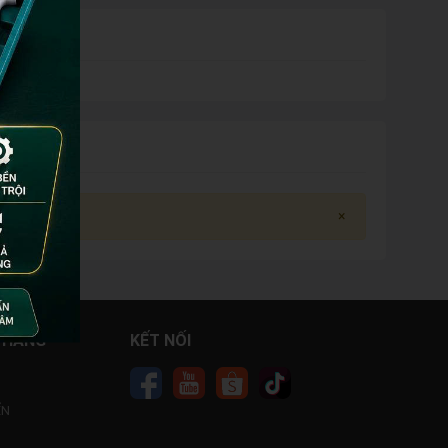
×
 HÀNG
KẾT NỐI
ỂN