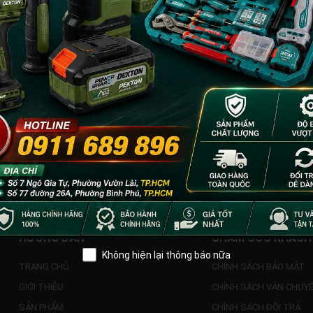
HƯỚNG DẪN
CHĂM SÓC KHÁCH
Không hiện lại thông báo nữa
TRANG CHỦ
CHÍNH SÁCH BẢO MẬT
GIỚI THIỆU
CHÍNH SÁCH VẬN CHUY
SẢN PHẨM
CHÍNH SÁCH ĐỔI TRẢ