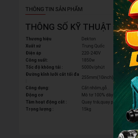
THÔNG TIN SẢN PHẨM
THÔNG SỐ KỸ THUẬT
Thương hiệu
Dekton
Xuất xứ
Trung Quốc
Điện áp
220-240V
Công suất:
1850w
Tốc độ không tải :
5000v/phút
Đường kĩnh lưỡi cắt tối đa
255mm(10inch)
:
Công dụng:
Cắt nhôm,gỗ...
Động cơ
Mô tơ 100% dây đồng,
Tầm hoạt động cắt :
Quay trái,quay phải 45°
Trọng lượng :
15kg