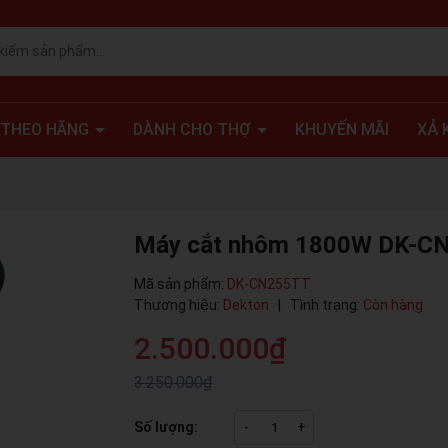
 THEO HÃNG
DÀNH CHO THỢ
KHUYẾN MÃI
XẢ 
Máy cắt nhôm 1800W DK-C
Mã sản phẩm:
DK-CN255TT
Thương hiệu:
Dekton
|
Tình trạng:
Còn hàng
2.500.000₫
3.250.000₫
Số lượng:
-
+