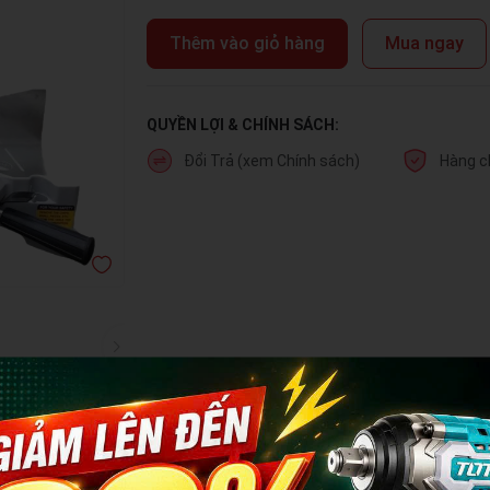
Thêm vào giỏ hàng
Mua ngay
QUYỀN LỢI & CHÍNH SÁCH:
Đổi Trả (xem Chính sách)
Hàng c