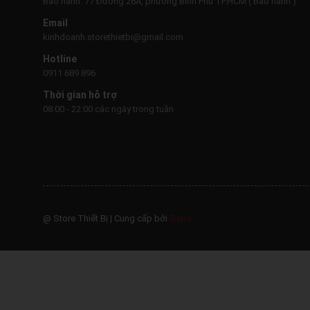
Bảo hành: 77 Đường 26A, phường Bình Phú TP.HCM ( Bảo hành )
Email
kinhdoanh.storethietbi@gmail.com
Hotline
0911 689 896
Thời gian hỗ trợ
08:00 - 22:00 các ngày trong tuần
@ Store Thiết Bị
|
Cung cấp bởi
Sapo