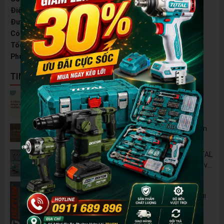
Điện áp
220v/50hz
Đường kính đá
110mm - 125mm ( Không kèm lưỡi )
Có cắt nghiêng
45 độ
Tốc độ không tải
12500v/phút
Phụ kiện
1 cặp chổi than, 2 khóa mở
TIN NỔI BẬT
5 Cách Tận Dụng Máy Phun Xịt Áp Lực Cao
Không Chỉ Để Rửa Xe
Tủ Dụng Cụ CSPS: Giải Pháp Sắp Xếp Chuyên
Nghiệp Cho Mọi Xưởng Cơ Khí
🔋 Đột Phá Công Nghệ: Pin Lithium 42V TOTAL
B42M – Giải Pháp Thay Thế Máy Dùng Điện và
Nhiên Liệu
Pin 2Ah Chân Phổ Thông Dekton M21-
B2065PLUS - GỌN NHẸ, TIỆN LỢI đã về hàng!!!