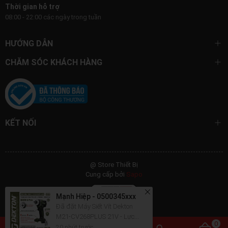
Thời gian hỗ trợ
08:00 - 22:00 các ngày trong tuần
HƯỚNG DẪN
CHĂM SÓC KHÁCH HÀNG
KẾT NỐI
@ Store Thiết Bị
Cung cấp bởi
Sapo
Mạnh Hiệp - 0500345xxx
Đã đặt Máy Siết Vít Dekton
M21-CV268PLUS 21V - Lực
Siết 268N.m, 4 Tốc Độ, 4 Chế Độ
20 phút trước
0