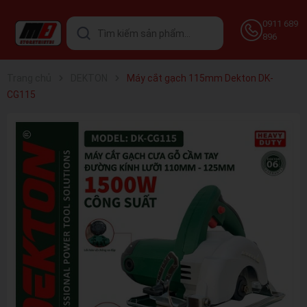
0911 689
896
Trang chủ
DEKTON
Máy cắt gạch 115mm Dekton DK-
CG115