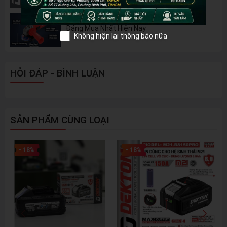
Đánh Giá 2 Mẫu Máy Mài WORKPRO Giá Rẻ
Đáng Mua Nhất Hiện Nay
Không hiện lại thông báo nữa
HỎI ĐÁP - BÌNH LUẬN
SẢN PHẨM CÙNG LOẠI
- 18%
- 18%