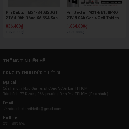
Pin Dekton M21-B4085DGT
Pin Dekton M21-B8150PRO
21V 4.0Ah Dòng Xả 85A Sạc
21V 8.0Ah Gen 4 Cell Tabless
Nhanh 8A Pin Lithium Hệ M21
Dòng Xả 150A Pin Lithium Hệ
836.400₫
1.664.600₫
Chính Hãng
M21 Chính Hãng
1.020.000₫
2.030.000₫
THÔNG TIN LIÊN HỆ
CÔNG TY TNHH ĐỨC THIẾT BỊ
Địa chỉ
Cửa hàng: 7 Ngô Gia Tự, phường Vườn Lài, TP.HCM
Bảo hành: 77 Đường 26A, phường Bình Phú TP.HCM ( Bảo hành )
Email
kinhdoanh.storethietbi@gmail.com
Hotline
0911 689 896