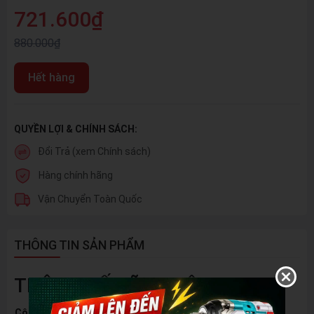
721.600₫
880.000₫
Hết hàng
QUYỀN LỢI & CHÍNH SÁCH:
Đổi Trả (xem Chính sách)
Hàng chính hãng
Vận Chuyển Toàn Quốc
THÔNG TIN SẢN PHẨM
THÔNG SỐ KỸ THUẬT
Công suất
1500w